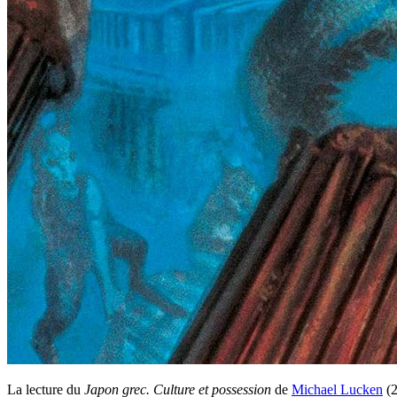
La lecture du
Japon grec. Culture et possession
de
Michael Lucken
(2