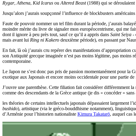
Rygar
,
Athena
,
Kid Icarus
ou
Altered Beast
(1988) qui se déroulaient 
Jusqu’alors j’aurais soupçonné l’influence de blockbusters américains :
Faute de pouvoir nommer un tel film durant la période, j’aurais balayé
moindre mérite du livre de signaler mon européocentrisme, qui me faisai
dont il ignore à peu près tout, sauf ce qu’il a appris dans
Saint Seiya
- 
mais avant lui
Ring ni Kakero
deuxième période), en passant par Nausi
En fait, là où j’aurais cru repérer des manifestations d’appropriation cu
son Antiquité grecque imaginée n’est pas moins légitime, pas moins ré
contemporaine.
Le Japon ne s’est donc pas pris de passion momentanément pour la Grèce
exotique aux Japonais et encore moins occidentale pour une partie de s
J’ouvre une parenthèse. Cette filiation fait considérer différemment l
comme des descendants de la Grèce antique (je dis « concéder » sans avo
les théories de certains intellectuels japonais dépassaient largement l’i
bushido
), artistique (via le gréco-bouddhisme notamment), linguistiqu
d’Arménie pour l’historien nationaliste
Kimura Takatarō
, auquel cas 