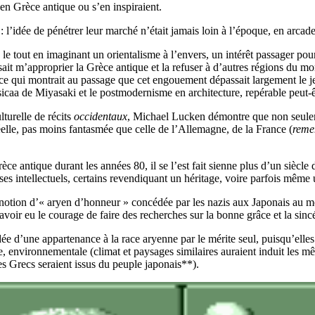
en Grèce antique ou s’en inspiraient.
 l’idée de pénétrer leur marché n’était jamais loin à l’époque, en arcad
 le tout en imaginant un orientalisme à l’envers, un intérêt passager po
t m’approprier la Grèce antique et la refuser à d’autres régions du mond
ce qui montrait au passage que cet engouement dépassait largement le
caa de Miyasaki et le postmodernisme en architecture, repérable peut-ê
lturelle de récits
occidentaux
, Michael Lucken démontre que non seuleme
elle, pas moins fantasmée que celle de l’Allemagne, de la France (
reme
 antique durant les années 80, il se l’est fait sienne plus d’un siècle d
es intellectuels, certains revendiquant un héritage, voire parfois même 
a notion d’« aryen d’honneur » concédée par les nazis aux Japonais au m
ir eu le courage de faire des recherches sur la bonne grâce et la sincéri
dée d’une appartenance à la race aryenne par le mérite seul, puisqu’elles 
e, environnementale (climat et paysages similaires auraient induit les m
les Grecs seraient issus du peuple japonais**).