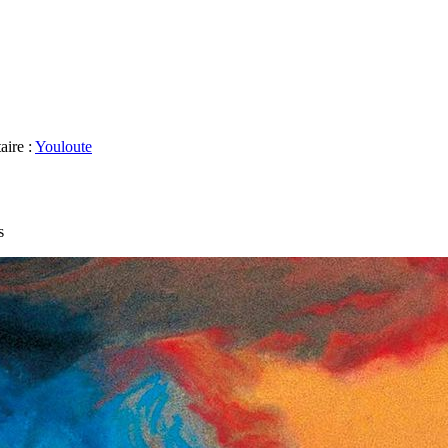
aire :
Youloute
s