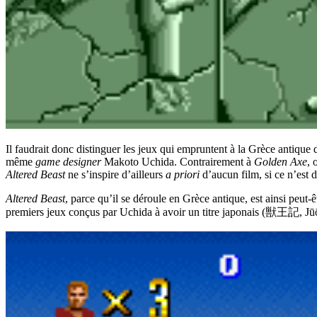
Il faudrait donc distinguer les jeux qui empruntent à la Grèce antiqu
même
game designer
Makoto Uchida. Contrairement à
Golden Axe
, 
Altered Beast
ne s’inspire d’ailleurs
a priori
d’aucun film, si ce n’est 
Altered Beast
, parce qu’il se déroule en Grèce antique, est ainsi peut-
premiers jeux conçus par Uchida à avoir un titre japonais (獣王記, Jūōki