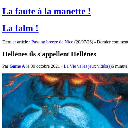
La faute à la manette !
La falm !
Dernier article :
Passing breeze de Nice
(20/07/26) - Dernier comment
Hellènes ils s'appellent Hellènes
Par
Game A
le 30 octobre 2021
-
La Vie vs les jeux vidéo(s)
6 minute