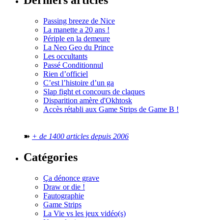
Derniers articles
Passing breeze de Nice
La manette a 20 ans !
Périple en la demeure
La Neo Geo du Prince
Les occultants
Passé Conditionnul
Rien d’officiel
C’est l’histoire d’un ga
Slap fight et concours de claques
Disparition amère d'Okhtosk
Accès rétabli aux Game Strips de Game B !
➽
+ de 1400 articles depuis 2006
Catégories
Ça dénonce grave
Draw or die !
Fautographie
Game Strips
La Vie vs les jeux vidéo(s)