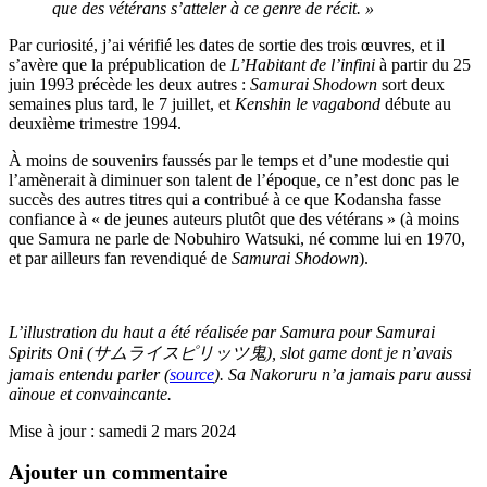
que des vétérans s’atteler à ce genre de récit. »
Par curiosité, j’ai vérifié les dates de sortie des trois œuvres, et il
s’avère que la prépublication de
L’Habitant de l’infini
à partir du 25
juin 1993 précède les deux autres :
Samurai Shodown
sort deux
semaines plus tard, le 7 juillet, et
Kenshin le vagabond
débute au
deuxième trimestre 1994.
À moins de souvenirs faussés par le temps et d’une modestie qui
l’amènerait à diminuer son talent de l’époque, ce n’est donc pas le
succès des autres titres qui a contribué à ce que Kodansha fasse
confiance à « de jeunes auteurs plutôt que des vétérans » (à moins
que Samura ne parle de Nobuhiro Watsuki, né comme lui en 1970,
et par ailleurs fan revendiqué de
Samurai Shodown
).
L’illustration du haut a été réalisée par Samura pour Samurai
Spirits Oni (サムライスピリッツ鬼), slot game dont je n’avais
jamais entendu parler (
source
). Sa Nakoruru n’a jamais paru aussi
aïnoue et convaincante.
Mise à jour : samedi 2 mars 2024
Ajouter un commentaire