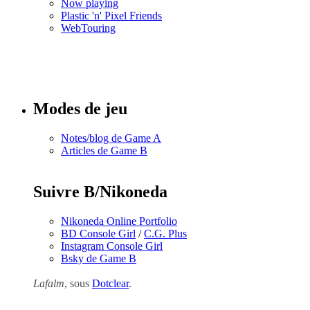
Now playing
Plastic 'n' Pixel Friends
WebTouring
Tous les
numéros
Modes de jeu
Notes/blog de Game A
Articles de Game B
Suivre B/Nikoneda
Nikoneda Online Portfolio
BD Console Girl
/
C.G. Plus
Instagram Console Girl
Bsky de Game B
Lafalm
, sous
Dotclear
.