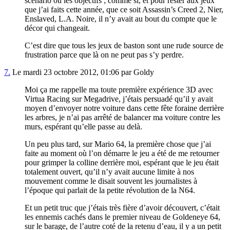
scénario ou les objectifs ; comme si, et pour rester aux jeux
que j’ai faits cette année, que ce soit Assassin’s Creed 2, Nier,
Enslaved, L.A. Noire, il n’y avait au bout du compte que le
décor qui changeait.
C’est dire que tous les jeux de baston sont une rude source de
frustration parce que là on ne peut pas s’y perdre.
7.
Le mardi 23 octobre 2012, 01:06 par Goldy
Moi ça me rappelle ma toute première expérience 3D avec
Virtua Racing sur Megadrive, j’étais persuadé qu’il y avait
moyen d’envoyer notre voiture dans cette fête foraine derrière
les arbres, je n’ai pas arrêté de balancer ma voiture contre les
murs, espérant qu’elle passe au delà.
Un peu plus tard, sur Mario 64, la première chose que j’ai
faite au moment où l’on démarre le jeu a été de me retourner
pour grimper la colline derrière moi, espérant que le jeu était
totalement ouvert, qu’il n’y avait aucune limite à nos
mouvement comme le disait souvent les journalistes à
l’époque qui parlait de la petite révolution de la N64.
Et un petit truc que j’étais très fière d’avoir découvert, c’était
les ennemis cachés dans le premier niveau de Goldeneye 64,
sur le barage, de l’autre coté de la retenu d’eau, il y a un petit