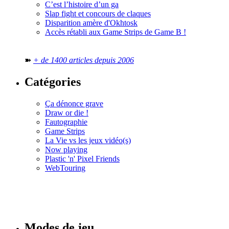
C’est l’histoire d’un ga
Slap fight et concours de claques
Disparition amère d'Okhtosk
Accès rétabli aux Game Strips de Game B !
➽
+ de 1400 articles depuis 2006
Catégories
Ça dénonce grave
Draw or die !
Fautographie
Game Strips
La Vie vs les jeux vidéo(s)
Now playing
Plastic 'n' Pixel Friends
WebTouring
Tous les
numéros
Modes de jeu