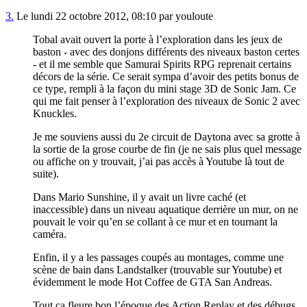
3.
Le lundi 22 octobre 2012, 08:10 par youloute
Tobal avait ouvert la porte à l’exploration dans les jeux de
baston - avec des donjons différents des niveaux baston certes
- et il me semble que Samurai Spirits RPG reprenait certains
décors de la série. Ce serait sympa d’avoir des petits bonus de
ce type, rempli à la façon du mini stage 3D de Sonic Jam. Ce
qui me fait penser à l’exploration des niveaux de Sonic 2 avec
Knuckles.
Je me souviens aussi du 2e circuit de Daytona avec sa grotte à
la sortie de la grose courbe de fin (je ne sais plus quel message
ou affiche on y trouvait, j’ai pas accès à Youtube là tout de
suite).
Dans Mario Sunshine, il y avait un livre caché (et
inaccessible) dans un niveau aquatique derrière un mur, on ne
pouvait le voir qu’en se collant à ce mur et en tournant la
caméra.
Enfin, il y a les passages coupés au montages, comme une
scène de bain dans Landstalker (trouvable sur Youtube) et
évidemment le mode Hot Coffee de GTA San Andreas.
Tout ça fleure bon l’époque des Action Replay et des débugs