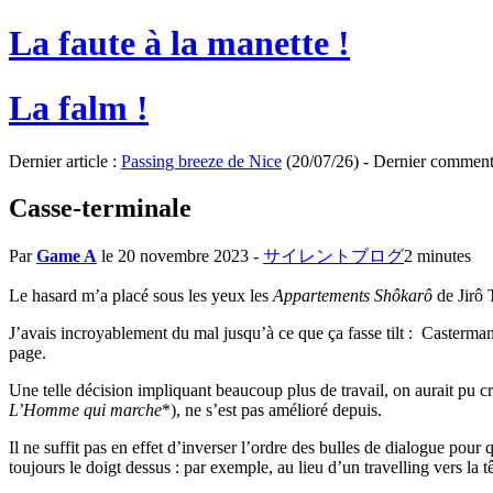
La faute à la manette !
La falm !
Dernier article :
Passing breeze de Nice
(20/07/26) - Dernier comment
Casse-terminale
Par
Game A
le 20 novembre 2023
-
サイレントブログ
2 minutes
Le hasard m’a placé sous les yeux les
Appartements Shôkarô
de Jirô 
J’avais incroyablement du mal jusqu’à ce que ça fasse tilt : Casterman
page.
Une telle décision impliquant beaucoup plus de travail, on aurait pu cr
L’Homme qui marche
*), ne s’est pas amélioré depuis.
Il ne suffit pas en effet d’inverser l’ordre des bulles de dialogue pou
toujours le doigt dessus : par exemple, au lieu d’un travelling vers la