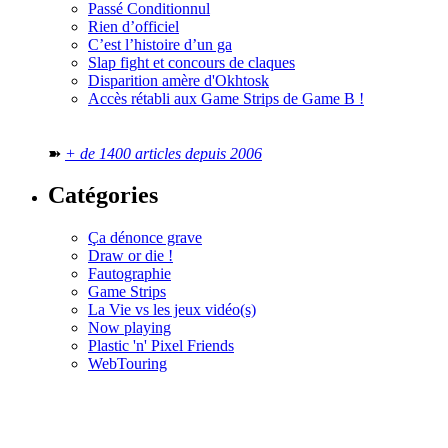
Passé Conditionnul
Rien d’officiel
C’est l’histoire d’un ga
Slap fight et concours de claques
Disparition amère d'Okhtosk
Accès rétabli aux Game Strips de Game B !
➽
+ de 1400 articles depuis 2006
Catégories
Ça dénonce grave
Draw or die !
Fautographie
Game Strips
La Vie vs les jeux vidéo(s)
Now playing
Plastic 'n' Pixel Friends
WebTouring
Tous les
numéros