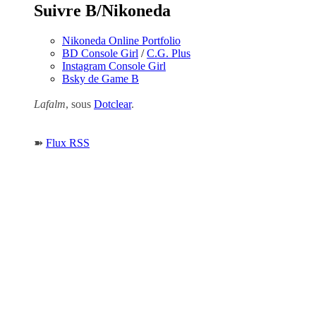
Suivre B/Nikoneda
Nikoneda Online Portfolio
BD Console Girl
/
C.G. Plus
Instagram Console Girl
Bsky de Game B
Lafalm
, sous
Dotclear
.
➽
Flux RSS