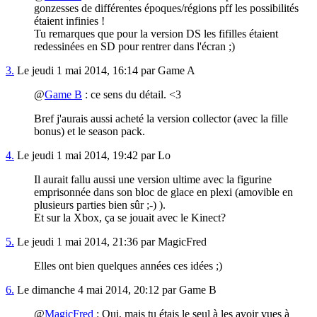
gonzesses de différentes époques/régions pff les possibilités
étaient infinies !
Tu remarques que pour la version DS les fifilles étaient
redessinées en SD pour rentrer dans l'écran ;)
3.
Le jeudi 1 mai 2014, 16:14 par Game A
@
Game B
: ce sens du détail. <3
Bref j'aurais aussi acheté la version collector (avec la fille
bonus) et le season pack.
4.
Le jeudi 1 mai 2014, 19:42 par Lo
Il aurait fallu aussi une version ultime avec la figurine
emprisonnée dans son bloc de glace en plexi (amovible en
plusieurs parties bien sûr ;-) ).
Et sur la Xbox, ça se jouait avec le Kinect?
5.
Le jeudi 1 mai 2014, 21:36 par MagicFred
Elles ont bien quelques années ces idées ;)
6.
Le dimanche 4 mai 2014, 20:12 par Game B
@
MagicFred
: Oui, mais tu étais le seul à les avoir vues à