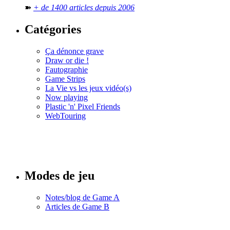
➽
+ de 1400 articles depuis 2006
Catégories
Ça dénonce grave
Draw or die !
Fautographie
Game Strips
La Vie vs les jeux vidéo(s)
Now playing
Plastic 'n' Pixel Friends
WebTouring
Tous les
numéros
Modes de jeu
Notes/blog de Game A
Articles de Game B