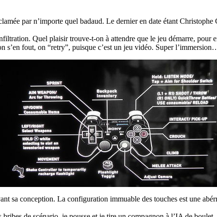
clamée par n’importe quel badaud. Le dernier en date étant Christophe Ga
iltration. Quel plaisir trouve-t-on à attendre que le jeu démarre, pour 
 on s’en fout, on “retry”, puisque c’est un jeu vidéo. Super l’immersion
nt sa conception. La configuration immuable des touches est une abérrati
les bribes de scénario, je pousse et je tire un compagnon à l’IA de boule