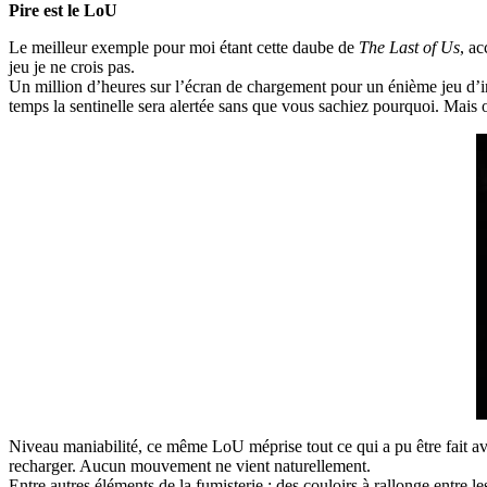
Pire est le LoU
Le meilleur exemple pour moi étant cette daube de
The Last of Us
, ac
jeu je ne crois pas.
Un million d’heures sur l’écran de chargement pour un énième jeu d’inf
temps la sentinelle sera alertée sans que vous sachiez pourquoi. Mais
Niveau maniabilité, ce même LoU méprise tout ce qui a pu être fait ava
recharger. Aucun mouvement ne vient naturellement.
Entre autres éléments de la fumisterie : des couloirs à rallonge entre 