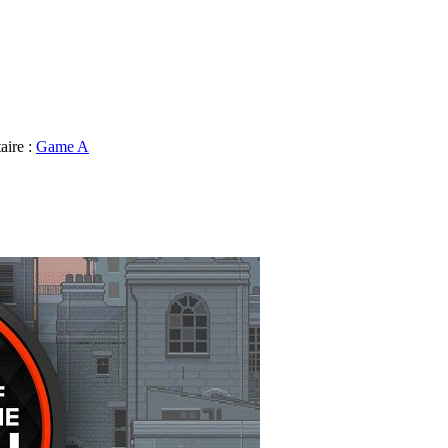
aire :
Game A