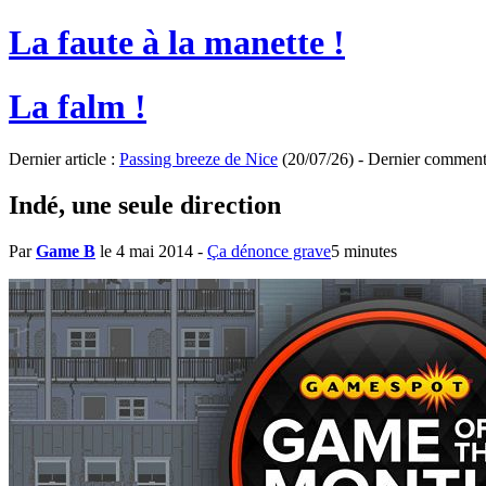
La faute à la manette !
La falm !
Dernier article :
Passing breeze de Nice
(20/07/26) - Dernier comment
Indé, une seule direction
Par
Game B
le 4 mai 2014
-
Ça dénonce grave
5 minutes