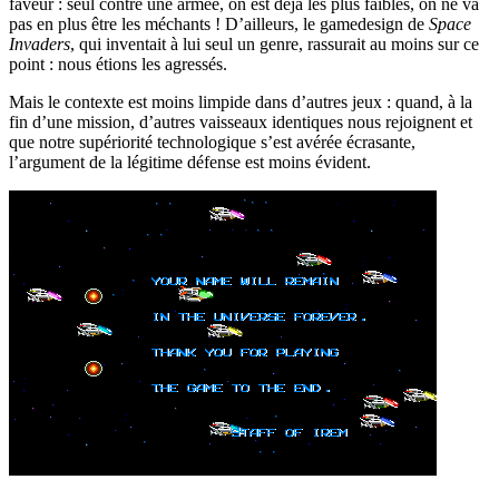
faveur : seul contre une armée, on est déjà les plus faibles, on ne va
pas en plus être les méchants ! D’ailleurs, le gamedesign de
Space
Invaders
, qui inventait à lui seul un genre, rassurait au moins sur ce
point : nous étions les agressés.
Mais le contexte est moins limpide dans d’autres jeux : quand, à la
fin d’une mission, d’autres vaisseaux identiques nous rejoignent et
que notre supériorité technologique s’est avérée écrasante,
l’argument de la légitime défense est moins évident.