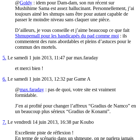
@
Goldy
: idem pour Dam-dam, son run récent sur
Mushihime Sama est assez hallucinant. Personnellement, j’ai
toujours aimé les shmups sans être pour autant capable de
passer le moindre niveau sans claquer une pièce.
D’ailleurs, je vous conseille et j’aime beaucoup ce que fait
Shmupemall pour les handicapés du pad comme moi
: ils
commentent des runs abordables et pleins d’astuces pour le
commun des mortels.
5.
Le samedi 1 juin 2013, 11:47 par max.faraday
et merci bien !
6.
Le samedi 1 juin 2013, 12:32 par Game A
@
max.faraday
: pas de quoi, votre site est vraiment
formidable.
J’en ai profité pour changer l’affreux “Gradius de Namco” en
un beaucoup plus sérieux “Gradius de Konami”.
7.
Le vendredi 14 juin 2013, 16:38 par Koubo
Excellente piste de réflexion !
En terme de scénario dans un shmeupe, on ne parlera jamais