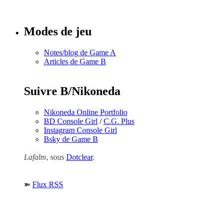
numéros
Modes de jeu
Notes/blog de Game A
Articles de Game B
Suivre B/Nikoneda
Nikoneda Online Portfolio
BD Console Girl
/
C.G. Plus
Instagram Console Girl
Bsky de Game B
Lafalm
, sous
Dotclear
.
➽
Flux RSS