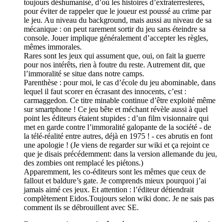
toujours déshumanisé, d’où les histoires d’extraterresteres,
pour éviter de rappeler que le joueur est poussé au crime par
le jeu. Au niveau du background, mais aussi au niveau de sa
mécanique : on peut rarement sortir du jeu sans éteindre sa
console. Jouer implique généralement d’accepter les règles,
mêmes immorales.
Rares sont les jeux qui assument que, oui, on fait la guerre
pour nos intérêts, rien à foutre du reste. Autrement dit, que
l’immoralité se situe dans notre camps.
Parenthèse : pour moi, le cas d’école du jeu abominable, dans
lequel il faut scorer en écrasant des innocents, c’est :
carmaggedon. Ce titre minable continue d’être exploité même
sur smartphone ! Ce jeu bête et méchant révèle aussi à quel
point les éditeurs étaient stupides : d’un film visionnaire qui
met en garde contre l’immoralité galopante de la société - de
la télé-réalité entre autres, déjà en 1975 ! - ces abrutis en font
une apologie ! (Je viens de regarder sur wiki et ça rejoint ce
que je disais précédemment: dans la version allemande du jeu,
des zombies ont remplacé les piétons.)
Apparemment, les co-éditeurs sont les mêmes que ceux de
fallout et baldure’s gate. Je comprends mieux pourquoi j’ai
jamais aimé ces jeux. Et attention : l’éditeur détiendrait
complètement Eidos.Toujours selon wiki donc. Je ne sais pas
comment ils se débrouillent avec SE.