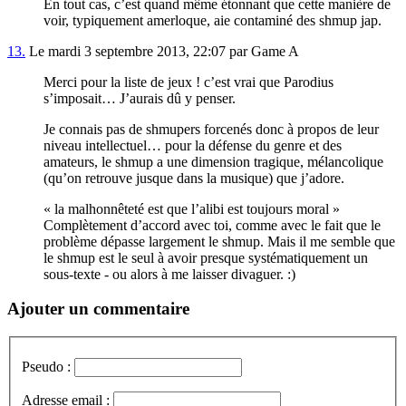
En tout cas, c’est quand même étonnant que cette manière de
voir, typiquement amerloque, aie contaminé des shmup jap.
13.
Le mardi 3 septembre 2013, 22:07 par Game A
Merci pour la liste de jeux ! c’est vrai que Parodius
s’imposait… J’aurais dû y penser.
Je connais pas de shmupers forcenés donc à propos de leur
niveau intellectuel… pour la défense du genre et des
amateurs, le shmup a une dimension tragique, mélancolique
(qu’on retrouve jusque dans la musique) que j’adore.
« la malhonnêteté est que l’alibi est toujours moral »
Complètement d’accord avec toi, comme avec le fait que le
problème dépasse largement le shmup. Mais il me semble que
le shmup est le seul à avoir presque systématiquement un
sous-texte - ou alors à me laisser divaguer. :)
Ajouter un commentaire
Pseudo :
Adresse email :