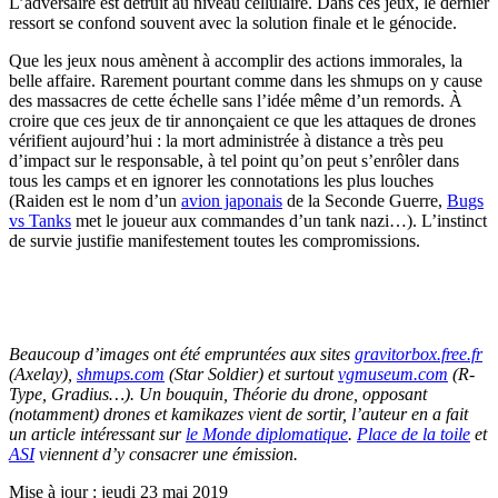
L’adversaire est détruit au niveau cellulaire. Dans ces jeux, le dernier
ressort se confond souvent avec la solution finale et le génocide.
Que les jeux nous amènent à accomplir des actions immorales, la
belle affaire. Rarement pourtant comme dans les shmups on y cause
des massacres de cette échelle sans l’idée même d’un remords. À
croire que ces jeux de tir annonçaient ce que les attaques de drones
vérifient aujourd’hui : la mort administrée à distance a très peu
d’impact sur le responsable, à tel point qu’on peut s’enrôler dans
tous les camps et en ignorer les connotations les plus louches
(Raiden est le nom d’un
avion japonais
de la Seconde Guerre,
Bugs
vs Tanks
met le joueur aux commandes d’un tank nazi…). L’instinct
de survie justifie manifestement toutes les compromissions.
Beaucoup d’images ont été empruntées aux sites
gravitorbox.free.fr
(Axelay),
shmups.com
(Star Soldier) et surtout
vgmuseum.com
(R-
Type, Gradius…). Un bouquin, Théorie du drone, opposant
(notamment) drones et kamikazes vient de sortir, l’auteur en a fait
un article intéressant sur
le Monde diplomatique
.
Place de la toile
et
ASI
viennent d’y consacrer une émission.
Mise à jour : jeudi 23 mai 2019