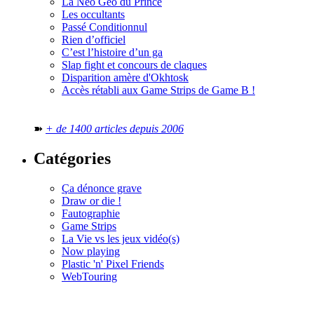
La Neo Geo du Prince
Les occultants
Passé Conditionnul
Rien d’officiel
C’est l’histoire d’un ga
Slap fight et concours de claques
Disparition amère d'Okhtosk
Accès rétabli aux Game Strips de Game B !
➽
+ de 1400 articles depuis 2006
Catégories
Ça dénonce grave
Draw or die !
Fautographie
Game Strips
La Vie vs les jeux vidéo(s)
Now playing
Plastic 'n' Pixel Friends
WebTouring
Tous les