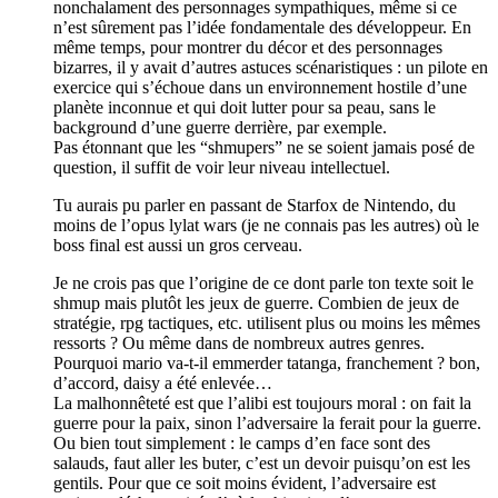
nonchalament des personnages sympathiques, même si ce
n’est sûrement pas l’idée fondamentale des développeur. En
même temps, pour montrer du décor et des personnages
bizarres, il y avait d’autres astuces scénaristiques : un pilote en
exercice qui s’échoue dans un environnement hostile d’une
planète inconnue et qui doit lutter pour sa peau, sans le
background d’une guerre derrière, par exemple.
Pas étonnant que les “shmupers” ne se soient jamais posé de
question, il suffit de voir leur niveau intellectuel.
Tu aurais pu parler en passant de Starfox de Nintendo, du
moins de l’opus lylat wars (je ne connais pas les autres) où le
boss final est aussi un gros cerveau.
Je ne crois pas que l’origine de ce dont parle ton texte soit le
shmup mais plutôt les jeux de guerre. Combien de jeux de
stratégie, rpg tactiques, etc. utilisent plus ou moins les mêmes
ressorts ? Ou même dans de nombreux autres genres.
Pourquoi mario va-t-il emmerder tatanga, franchement ? bon,
d’accord, daisy a été enlevée…
La malhonnêteté est que l’alibi est toujours moral : on fait la
guerre pour la paix, sinon l’adversaire la ferait pour la guerre.
Ou bien tout simplement : le camps d’en face sont des
salauds, faut aller les buter, c’est un devoir puisqu’on est les
gentils. Pour que ce soit moins évident, l’adversaire est