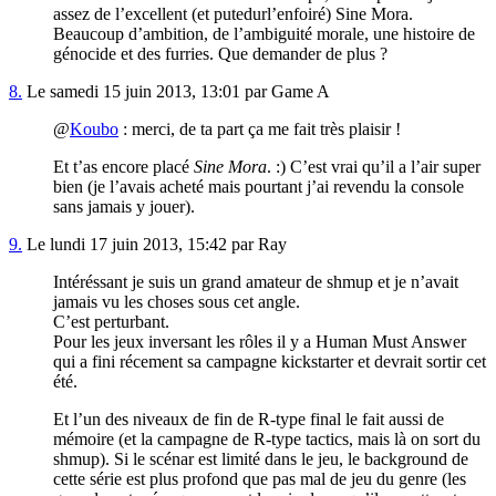
assez de l’excellent (et putedurl’enfoiré) Sine Mora.
Beaucoup d’ambition, de l’ambiguité morale, une histoire de
génocide et des furries. Que demander de plus ?
8.
Le samedi 15 juin 2013, 13:01 par Game A
@
Koubo
: merci, de ta part ça me fait très plaisir !
Et t’as encore placé
Sine Mora
. :) C’est vrai qu’il a l’air super
bien (je l’avais acheté mais pourtant j’ai revendu la console
sans jamais y jouer).
9.
Le lundi 17 juin 2013, 15:42 par Ray
Intéréssant je suis un grand amateur de shmup et je n’avait
jamais vu les choses sous cet angle.
C’est perturbant.
Pour les jeux inversant les rôles il y a Human Must Answer
qui a fini récement sa campagne kickstarter et devrait sortir cet
été.
Et l’un des niveaux de fin de R-type final le fait aussi de
mémoire (et la campagne de R-type tactics, mais là on sort du
shmup). Si le scénar est limité dans le jeu, le background de
cette série est plus profond que pas mal de jeu du genre (les