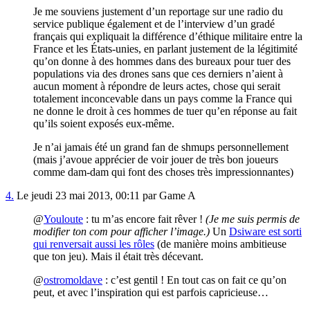
Je me souviens justement d’un reportage sur une radio du
service publique également et de l’interview d’un gradé
français qui expliquait la différence d’éthique militaire entre la
France et les États-unies, en parlant justement de la légitimité
qu’on donne à des hommes dans des bureaux pour tuer des
populations via des drones sans que ces derniers n’aient à
aucun moment à répondre de leurs actes, chose qui serait
totalement inconcevable dans un pays comme la France qui
ne donne le droit à ces hommes de tuer qu’en réponse au fait
qu’ils soient exposés eux-même.
Je n’ai jamais été un grand fan de shmups personnellement
(mais j’avoue apprécier de voir jouer de très bon joueurs
comme dam-dam qui font des choses très impressionnantes)
4.
Le jeudi 23 mai 2013, 00:11 par Game A
@
Youloute
: tu m’as encore fait rêver !
(Je me suis permis de
modifier ton com pour afficher l’image.)
Un
Dsiware est sorti
qui renversait aussi les rôles
(de manière moins ambitieuse
que ton jeu). Mais il était très décevant.
@
ostromoldave
: c’est gentil ! En tout cas on fait ce qu’on
peut, et avec l’inspiration qui est parfois capricieuse…