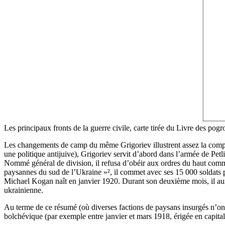
Les principaux fronts de la guerre civile, carte tirée du Livre des pogr
Les changements de camp du même Grigoriev illustrent assez la complexit
une politique antijuive), Grigoriev servit d’abord dans l’armée de Pe
Nommé général de division, il refusa d’obéir aux ordres du haut com
paysannes du sud de l’Ukraine »², il commet avec ses 15 000 soldats p
Michael Kogan naît en janvier 1920. Durant son deuxième mois, il aura
ukrainienne.
Au terme de ce résumé (où diverses factions de paysans insurgés n’ont
bolchévique (par exemple entre janvier et mars 1918, érigée en capita