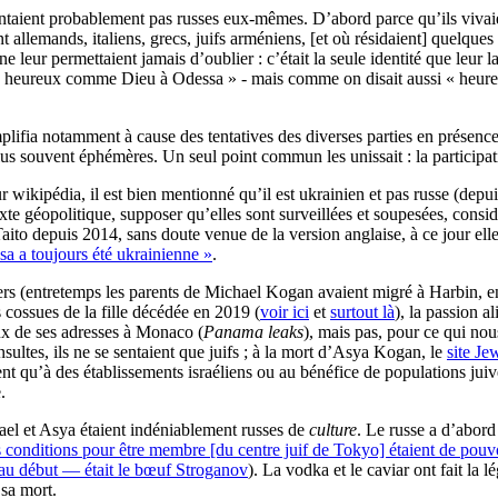
entaient probablement pas russes eux-mêmes. D’abord parce qu’ils vivai
 allemands, italiens, grecs, juifs arméniens, [et où résidaient] quelques 
 leur permettaient jamais d’oublier : c’était la seule identité que leur l
t « heureux comme Dieu à Odessa » - mais comme on disait aussi « heureu
plifia notamment à cause des tentatives des diverses parties en présence
us souvent éphémères. Un seul point commun les unissait : la participat
 wikipédia, il est bien mentionné qu’il est ukrainien et pas russe (depu
te géopolitique, supposer qu’elles sont surveillées et soupesées, considé
le Taito depuis 2014, sans doute venue de la version anglaise, à ce jour e
sa a toujours été ukrainienne »
.
ers (entretemps les parents de Michael Kogan avaient migré à Harbin, 
 cossues de la fille décédée en 2019 (
voir ici
et
surtout là
), la passion a
x de ses adresses à Monaco (
Panama leaks
), mais pas, pour ce qui nou
sultes, ils ne se sentaient que juifs ; à la mort d’Asya Kogan, le
site Je
nt qu’à des établissements israéliens ou au bénéfice de populations juiv
.
el et Asya étaient indéniablement russes de
culture
. Le russe a d’abord 
 conditions pour être membre [du centre juif de Tokyo] étaient de pouvoir
r au début — était le bœuf Stroganov
). La vodka et le caviar ont fait la
sa mort.