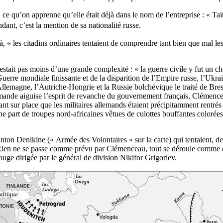
 ce qu’on apprenne qu’elle était déjà dans le nom de l’entreprise : « 
 c’est la mention de sa nationalité russe.
là, « les citadins ordinaires tentaient de comprendre tant bien que mal 
 restait pas moins d’une grande complexité : « la guerre civile y fut un
 Guerre mondiale finissante et de la disparition de l’Empire russe, l’Uk
emagne, l’Autriche-Hongrie et la Russie bolchévique le traité de Brest-
mande aiguise l’esprit de revanche du gouvernement français, Clémence
nt sur place que les militaires allemands étaient précipitamment rentrés
 part de troupes nord-africaines vêtues de culottes bouffantes colorées 
on Denikine (« Armée des Volontaires » sur la carte) qui tentaient, dep
 Rien ne se passe comme prévu par Clémenceau, tout se déroule comme o
rouge dirigée par le général de division Nikifor Grigoriev.