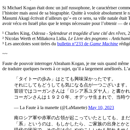
Si Michael Kogan était donc un juif russophone, le caractériser comme 
l’histoire mais aussi de sa biographie. Quitte à vouloir absolument le r
Masumi Akagi écrivait d’ailleurs qu’« en ce sens, sa ville natale était 
avoir vécu en Israël plus que le temps nécessaire pour l’obtenir — d
¹ Charles King,
Odessa - Splendeur et tragédie d’une cité des rêves
, 
² Nicolas Werth et Miliakova Lidia,
Le Livre des pogroms - Antichamb
³ Les anecdotes sont tirées du
bulletin n°233 de
Game Machine
rédig
~~
Faute de pouvoir interroger Abraham Kogan, je me suis quand même mis
de traduire quelques tweets à ce sujet, qu’il a largement améliorés. L’ar
「タイトーの歩み」はとても興味深かったです。
それにしてもどうしても気になる点が一つございます。
冒頭ではコーガンさんは「ロシア系ユダヤ人」と書かれ
コーガンさんは１９２０年、オデッサ生まれで、当時ウク
— La Faute à la manette (@LaManette)
May 10, 2023
南ロシア軍や赤軍の占領が起こっていたとしても、まだ
「系」というのは、もしかしたら、ご家族の出身とかと
現代の状況で、その点は少しややこしいかも知れません