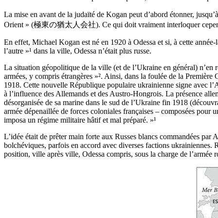
La mise en avant de la judaïté de Kogan peut d’abord étonner, jusqu’à
Orient » (極東の猶太人会社). Ce qui doit vraiment interloquer cependant,
En effet, Michael Kogan est né en 1920 à Odessa et si, à cette année-
l’autre »¹ dans la ville, Odessa n’était plus russe.
La situation géopolitique de la ville (et de l’Ukraine en général) n’en
armées, y compris étrangères »². Ainsi, dans la foulée de la Première
1918. Cette nouvelle République populaire ukrainienne signe avec l’All
à l’influence des Allemands et des Austro-Hongrois. La présence alle
désorganisée de sa marine dans le sud de l’Ukraine fin 1918 (découvra
armée dépenaillée de forces coloniales françaises – composées pour une
imposa un régime militaire hâtif et mal préparé. »¹
L’idée était de prêter main forte aux Russes blancs commandées par Ant
bolchéviques, parfois en accord avec diverses factions ukrainiennes.
position, ville après ville, Odessa compris, sous la charge de l’armée 