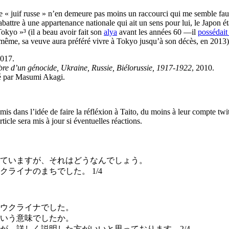
« juif russe » n’en demeure pas moins un raccourci qui me semble fautif
abattre à une appartenance nationale qui ait un sens pour lui, le Japon éta
Tokyo »³ (il a beau avoir fait son
alya
avant les années 60 —il
possédait
e même, sa veuve aura préféré vivre à Tokyo jusqu’à son décès, en 2013
2017.
re d’un génocide, Ukraine, Russie, Biélorussie, 1917-1922
, 2010.
é par Masumi Akagi.
 dans l’idée de faire la réfléxion à Taito, du moins à leur compte twi
ticle sera mis à jour si éventuelles réactions.
ていますが、それはどうなんでしょう。
ライナのまちでした。 1/4
ウクライナでした。
いう意味でしたか。
が、詳しく説明した方がいいと思っております。2/4