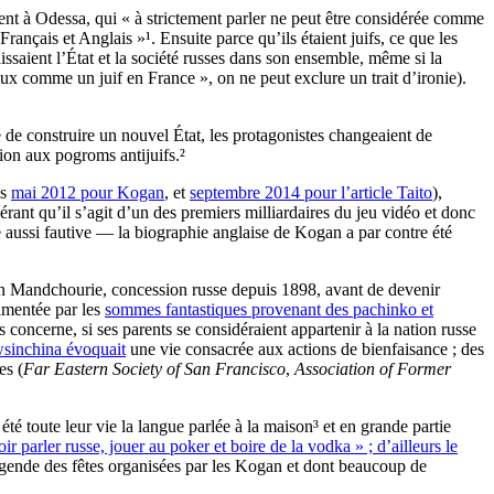
ent à Odessa, qui « à strictement parler ne peut être considérée comme
Français et Anglais »¹. Ensuite parce qu’ils étaient juifs, ce que les
aissaient l’État et la société russes dans son ensemble, même si la
x comme un juif en France », on ne peut exclure un trait d’ironie).
 de construire un nouvel État, les protagonistes changeaient de
ion aux pogroms antijuifs.²
is
mai 2012 pour Kogan
, et
septembre 2014 pour l’article Taito
),
rant qu’il s’agit d’un des premiers milliardaires du jeu vidéo et donc
lle aussi fautive — la biographie anglaise de Kogan a par contre été
en Mandchourie, concession russe depuis 1898, avant de devenir
limentée par les
sommes fantastiques provenant des pachinko et
s concerne, si ses parents se considéraient appartenir à la nation russe
wsinchina évoquait
une vie consacrée aux actions de bienfaisance ; des
es (
Far Eastern Society of San Francisco
,
Association of Former
été toute leur vie la langue parlée à la maison³ et en grande partie
 parler russe, jouer au poker et boire de la vodka » ; d’ailleurs le
 légende des fêtes organisées par les Kogan et dont beaucoup de