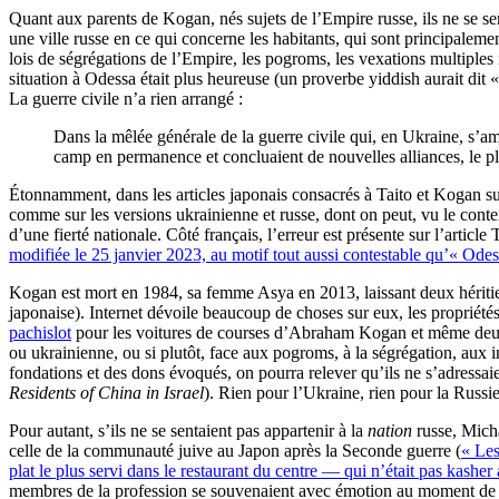
Quant aux parents de Kogan, nés sujets de l’Empire russe, ils ne se s
une ville russe en ce qui concerne les habitants, qui sont principalement
lois de ségrégations de l’Empire, les pogroms, les vexations multiples ne
situation à Odessa était plus heureuse (un proverbe yiddish aurait di
La guerre civile n’a rien arrangé :
Dans la mêlée générale de la guerre civile qui, en Ukraine, s’am
camp en permanence et concluaient de nouvelles alliances, le pl
Étonnamment, dans les articles japonais consacrés à Taito et Kogan sur
comme sur les versions ukrainienne et russe, dont on peut, vu le contex
d’une fierté nationale. Côté français, l’erreur est présente sur l’artic
modifiée le 25 janvier 2023, au motif tout aussi contestable qu’« Odes
Kogan est mort en 1984, sa femme Asya en 2013, laissant deux hériti
japonaise). Internet dévoile beaucoup de choses sur eux, les propriétés
pachislot
pour les voitures de courses d’Abraham Kogan et même deu
ou ukrainienne, ou si plutôt, face aux pogroms, à la ségrégation, aux in
fondations et des dons évoqués, on pourra relever qu’ils ne s’adressaie
Residents of China in Israel
). Rien pour l’Ukraine, rien pour la Russie
Pour autant, s’ils ne se sentaient pas appartenir à la
nation
russe, Micha
celle de la communauté juive au Japon après la Seconde guerre (
« Les
plat le plus servi dans le restaurant du centre — qui n’était pas kashe
membres de la profession se souvenaient avec émotion au moment de 