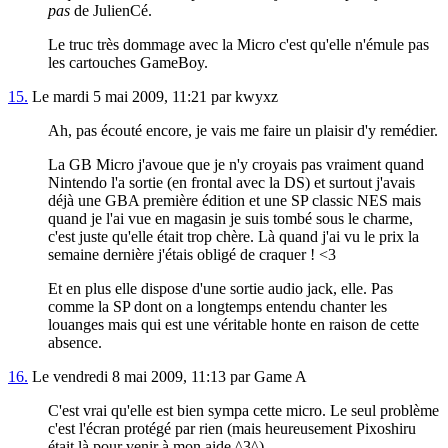
pas
de JulienCé.
Le truc très dommage avec la Micro c'est qu'elle n'émule pas
les cartouches GameBoy.
15.
Le mardi 5 mai 2009, 11:21 par kwyxz
Ah, pas écouté encore, je vais me faire un plaisir d'y remédier.
La GB Micro j'avoue que je n'y croyais pas vraiment quand
Nintendo l'a sortie (en frontal avec la DS) et surtout j'avais
déjà une GBA première édition et une SP classic NES mais
quand je l'ai vue en magasin je suis tombé sous le charme,
c'est juste qu'elle était trop chère. Là quand j'ai vu le prix la
semaine dernière j'étais obligé de craquer ! <3
Et en plus elle dispose d'une sortie audio jack, elle. Pas
comme la SP dont on a longtemps entendu chanter les
louanges mais qui est une véritable honte en raison de cette
absence.
16.
Le vendredi 8 mai 2009, 11:13 par Game A
C'est vrai qu'elle est bien sympa cette micro. Le seul problème
c'est l'écran protégé par rien (mais heureusement Pixoshiru
était là pour venir à mon aide ^3^).