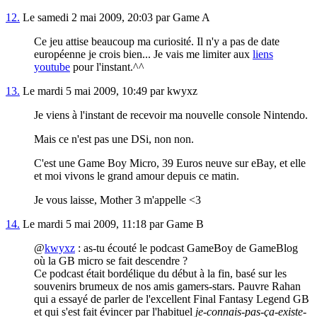
12.
Le samedi 2 mai 2009, 20:03 par Game A
Ce jeu attise beaucoup ma curiosité. Il n'y a pas de date
européenne je crois bien... Je vais me limiter aux
liens
youtube
pour l'instant.^^
13.
Le mardi 5 mai 2009, 10:49 par kwyxz
Je viens à l'instant de recevoir ma nouvelle console Nintendo.
Mais ce n'est pas une DSi, non non.
C'est une Game Boy Micro, 39 Euros neuve sur eBay, et elle
et moi vivons le grand amour depuis ce matin.
Je vous laisse, Mother 3 m'appelle <3
14.
Le mardi 5 mai 2009, 11:18 par Game B
@
kwyxz
: as-tu écouté le podcast GameBoy de GameBlog
où la GB micro se fait descendre ?
Ce podcast était bordélique du début à la fin, basé sur les
souvenirs brumeux de nos amis gamers-stars. Pauvre Rahan
qui a essayé de parler de l'excellent Final Fantasy Legend GB
et qui s'est fait évincer par l'habituel
je-connais-pas-ça-existe-