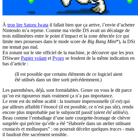
À
trop lire Satoru Iwata
il fallait bien que ça arrive, l’envie d’acheter
Nintendo m’a reprise. Comme ma vieille DS avait un décalage de
trois millimètres entre le point d’impact et la zone détectée (ce qui
limite mes prouesses dans le mode score de
Big Bang Mini
*), la DSi
me tentait pas mal.
En zonant sur le site officiel de la machine, je découvre que les jeux
DSiware
Papier volant
et
Pyoro
se fendent de la même indication en
bas d’article :
(Il est possible que certains éléments de ce logiciel aient
été utilisés dans un titre sorti précédemment.)
Les parenthèses, déjà, sont formidables. Genre on vous le dit parce
qu’on est rigoureux mais vraiment ça n’a pas importance.
Le reste est du même acabit : la tournure impersonnelle (
il est
) qui
par ailleurs affaiblit l’énoncé (il est possible, ce n’est pas sûr), rendu
encore plus improbable par le subjonctif passif (
aient été utilisés
).
Beau comme l’emballage d’une tarte courgette-fromage de chèvre
surgelée qui précise qu’elle a été “élaborée dans un atelier utilisant
crustacés et mollusques” : on pourrait déceler quelques
traces
- mais
il faudrait être sacrément sensible.