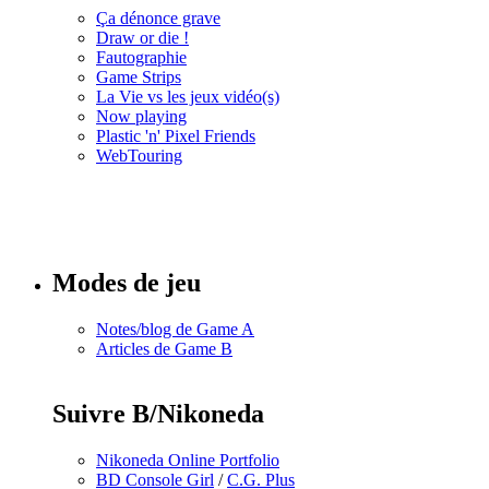
Ça dénonce grave
Draw or die !
Fautographie
Game Strips
La Vie vs les jeux vidéo(s)
Now playing
Plastic 'n' Pixel Friends
WebTouring
Tous les
numéros
Modes de jeu
Notes/blog de Game A
Articles de Game B
Suivre B/Nikoneda
Nikoneda Online Portfolio
BD Console Girl
/
C.G. Plus