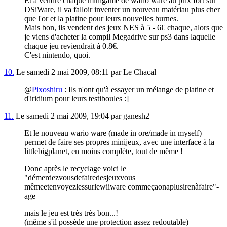
Et à vendre chaque minigame de wario ware au prix fort sur
DSiWare, il va falloir inventer un nouveau matériau plus cher
que l'or et la platine pour leurs nouvelles burnes.
Mais bon, ils vendent des jeux NES à 5 - 6€ chaque, alors que
je viens d'acheter la compil Megadrive sur ps3 dans laquelle
chaque jeu reviendrait à 0.8€.
C'est nintendo, quoi.
10.
Le samedi 2 mai 2009, 08:11 par Le Chacal
@
Pixoshiru
: Ils n'ont qu'à essayer un mélange de platine et
d'iridium pour leurs testiboules :]
11.
Le samedi 2 mai 2009, 19:04 par ganesh2
Et le nouveau wario ware (made in ore/made in myself)
permet de faire ses propres minijeux, avec une interface à la
littlebigplanet, en moins complète, tout de même !
Donc après le recyclage voici le
"démerdezvousdefairedesjeuxvous
mêmeetenvoyezlessurlewiiware commeçaonaplusirenàfaire"-
age
mais le jeu est très très bon...!
(même s'il possède une protection assez redoutable)