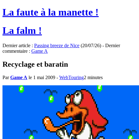
La faute à la manette !
La falm !
Dernier article :
Passing breeze de Nice
(20/07/26) - Dernier
commentaire :
Game A
Recyclage et baratin
Par
Game A
le 1 mai 2009
-
WebTouring
2 minutes