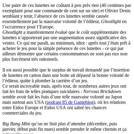
Une paire de ces lunettes ne coûtant à peu près rien (40 centimes par
exemplaire pour une commande de cent sur un site) et Olivier Denis
semblant y tenir, l’absence de ces lunettes semble causée
essentiellement par la mauvaise volonté de l’éditeur,
Ghostlight
en
l’occurrence pour l’Europe.
Ghostlight
a manifestement évalué que le coût supplémentaire des
lunettes n’apporterait pas une augmentation assez significative des
ventes. Ce qui me paraît, au minimum, idiot : après tout j’étais prêt à
acheter le jeu pour la simple présence de ces lunettes - ce qui par
ailleurs démontre que certains consommateurs ne sont pas eux non
plus forcément très rationnels.
Il est aussi possible que le surplus de travail demandé par l’insertion
de lunettes en carton dans une boite ait dépassé la bonne volonté de
l’éditeur, quitte à plomber la carrière d’un jeu.
Ce serait incroyable mais, après tout, de nombreux autres jeux ont
fait les frais de telles pratiques suicidaires :
Nervous Brickdown
semble avoir fait les frais d’une telle mauvaise volonté au Japon
mais surtout aux USA (
podcast 85 de Gameblog
), où les relations
entre Eidos Europe et Eidos USA ont sabré les chances
commerciales du jeu.
Big Bang Mini
qu’on ne finit plus d’attendre (décembre, puis
janvier, début puis fin mars) semble prendre le même chemin et ça