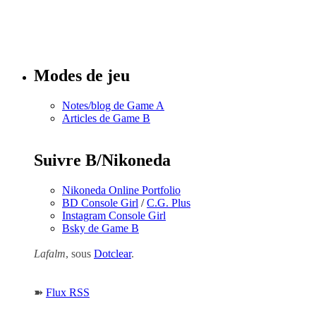
Tous les
numéros
Modes de jeu
Notes/blog de Game A
Articles de Game B
Suivre B/Nikoneda
Nikoneda Online Portfolio
BD Console Girl
/
C.G. Plus
Instagram Console Girl
Bsky de Game B
Lafalm
, sous
Dotclear
.
➽
Flux RSS