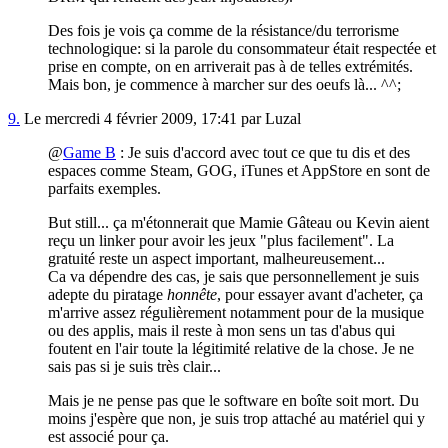
Des fois je vois ça comme de la résistance/du terrorisme
technologique: si la parole du consommateur était respectée et
prise en compte, on en arriverait pas à de telles extrémités.
Mais bon, je commence à marcher sur des oeufs là... ^^;
9.
Le mercredi 4 février 2009, 17:41 par Luzal
@
Game B
: Je suis d'accord avec tout ce que tu dis et des
espaces comme Steam, GOG, iTunes et AppStore en sont de
parfaits exemples.
But still... ça m'étonnerait que Mamie Gâteau ou Kevin aient
reçu un linker pour avoir les jeux "plus facilement". La
gratuité reste un aspect important, malheureusement...
Ca va dépendre des cas, je sais que personnellement je suis
adepte du piratage
honnête
, pour essayer avant d'acheter, ça
m'arrive assez régulièrement notamment pour de la musique
ou des applis, mais il reste à mon sens un tas d'abus qui
foutent en l'air toute la légitimité relative de la chose. Je ne
sais pas si je suis très clair...
Mais je ne pense pas que le software en boîte soit mort. Du
moins j'espère que non, je suis trop attaché au matériel qui y
est associé pour ça.