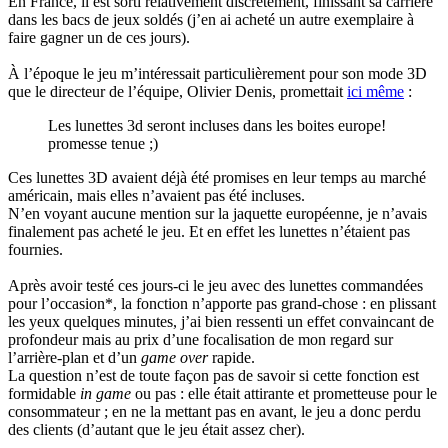
En France, il est sorti relativement discrètement, finissant sa carrière
dans les bacs de jeux soldés (j’en ai acheté un autre exemplaire à
faire gagner un de ces jours).
À l’époque le jeu m’intéressait particulièrement pour son mode 3D
que le directeur de l’équipe, Olivier Denis, promettait
ici même
:
Les lunettes 3d seront incluses dans les boites europe!
promesse tenue ;)
Ces lunettes 3D avaient déjà été promises en leur temps au marché
américain, mais elles n’avaient pas été incluses.
N’en voyant aucune mention sur la jaquette européenne, je n’avais
finalement pas acheté le jeu. Et en effet les lunettes n’étaient pas
fournies.
Après avoir testé ces jours-ci le jeu avec des lunettes commandées
pour l’occasion*, la fonction n’apporte pas grand-chose : en plissant
les yeux quelques minutes, j’ai bien ressenti un effet convaincant de
profondeur mais au prix d’une focalisation de mon regard sur
l’arrière-plan et d’un
game over
rapide.
La question n’est de toute façon pas de savoir si cette fonction est
formidable
in game
ou pas : elle était attirante et prometteuse pour le
consommateur ; en ne la mettant pas en avant, le jeu a donc perdu
des clients (d’autant que le jeu était assez cher).