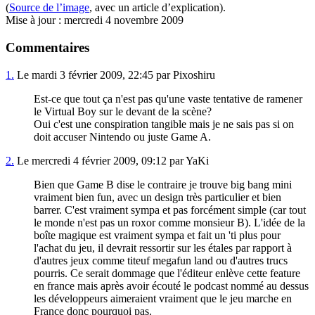
(
Source de l’image
, avec un article d’explication).
Mise à jour : mercredi 4 novembre 2009
Commentaires
1.
Le mardi 3 février 2009, 22:45 par Pixoshiru
Est-ce que tout ça n'est pas qu'une vaste tentative de ramener
le Virtual Boy sur le devant de la scène?
Oui c'est une conspiration tangible mais je ne sais pas si on
doit accuser Nintendo ou juste Game A.
2.
Le mercredi 4 février 2009, 09:12 par YaKi
Bien que Game B dise le contraire je trouve big bang mini
vraiment bien fun, avec un design très particulier et bien
barrer. C'est vraiment sympa et pas forcément simple (car tout
le monde n'est pas un roxor comme monsieur B). L'idée de la
boîte magique est vraiment sympa et fait un 'ti plus pour
l'achat du jeu, il devrait ressortir sur les étales par rapport à
d'autres jeux comme titeuf megafun land ou d'autres trucs
pourris. Ce serait dommage que l'éditeur enlève cette feature
en france mais après avoir écouté le podcast nommé au dessus
les développeurs aimeraient vraiment que le jeu marche en
France donc pourquoi pas.