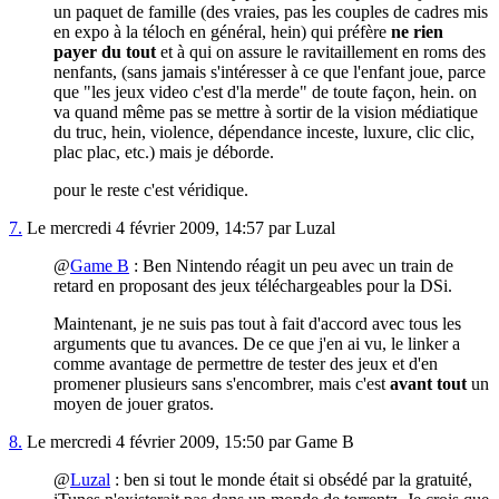
un paquet de famille (des vraies, pas les couples de cadres mis
en expo à la téloch en général, hein) qui préfère
ne rien
payer du tout
et à qui on assure le ravitaillement en roms des
nenfants, (sans jamais s'intéresser à ce que l'enfant joue, parce
que "les jeux video c'est d'la merde" de toute façon, hein. on
va quand même pas se mettre à sortir de la vision médiatique
du truc, hein, violence, dépendance inceste, luxure, clic clic,
plac plac, etc.) mais je déborde.
pour le reste c'est véridique.
7.
Le mercredi 4 février 2009, 14:57 par Luzal
@
Game B
: Ben Nintendo réagit un peu avec un train de
retard en proposant des jeux téléchargeables pour la DSi.
Maintenant, je ne suis pas tout à fait d'accord avec tous les
arguments que tu avances. De ce que j'en ai vu, le linker a
comme avantage de permettre de tester des jeux et d'en
promener plusieurs sans s'encombrer, mais c'est
avant tout
un
moyen de jouer gratos.
8.
Le mercredi 4 février 2009, 15:50 par Game B
@
Luzal
: ben si tout le monde était si obsédé par la gratuité,