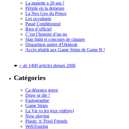
La manette a 20 ans !
Périple en la demeure
La Neo Geo du Prince
Les occultants
Passé Conditionnul
Rien d’officiel
C’est l’histoire d’un ga
Slap fight et concours de claques
Disparition amère d'Okhtosk
Accès rétabli aux Game Strips de Game B !
➽
+ de 1400 articles depuis 2006
Catégories
Ça dénonce grave
Draw or die !
Fautographie
Game Strips
La Vie vs les jeux vidéo(s)
Now playing
Plastic 'n' Pixel Friends
WebTouring