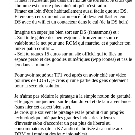
iTunes n'existerait pas dans un monde de torrentz. Je crois que
l'homme est encore plus fainéant qu'il n'est radin.
Pirater est loin d'être habituellement aussi facile que sur DS.
Et encore, ceux qui ont commencé tôt devaient flasher leur
DS avec du wifi et un contacteur dans le cul (de la DS hein).
Imagine un super jeu bien sort sur DS (fantasmons) et :
- Soit tu te galère des heures/jours à trouver une source
valable sur le net pour une ROM qui marche, et à patcher ton
linker patin couffin...
- Soit tu raques 15 euros sur un site officiel qui te files un
espace perso et des goodies numériques (wpp icones) et t'as le
jeu dans la minute.
Pour avoir raqué sur TF1 vod après en avoir chié sur vidéo
pourries de LOST, je crois qu'une partie des gens opteraient
pour la seconde solution.
Je n'aime pas réduire le piratage à la simple notion de gratuité,
et le juger uniquement sur le plan du vol et de la malveillance
(sans nier cet aspect bien sur).
Je crois que souvent le piratage est le produit d'un progrès
technologique, nié par les grandes industries frileuses
d'investir et/ou d'accorder un peu plus de liberté au
consommateurs (de la K7 audio diabolisée à sa sortie aux
DRM qui rendent des jeux injouables).