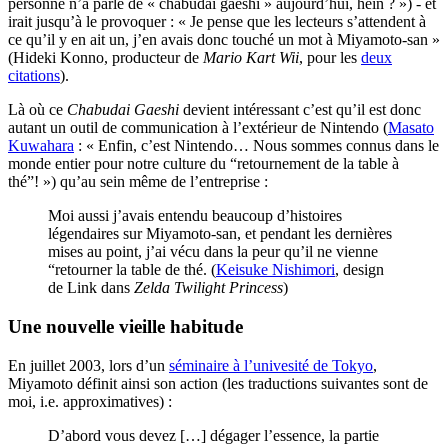
personne n’a parlé de « chabudai gaeshi » aujourd’hui, hein ? ») - et
irait jusqu’à le provoquer : « Je pense que les lecteurs s’attendent à
ce qu’il y en ait un, j’en avais donc touché un mot à Miyamoto-san »
(Hideki Konno, producteur de
Mario Kart Wii
, pour les
deux
citations
).
Là où ce
Chabudai Gaeshi
devient intéressant c’est qu’il est donc
autant un outil de communication à l’extérieur de Nintendo (
Masato
Kuwahara
: « Enfin, c’est Nintendo… Nous sommes connus dans le
monde entier pour notre culture du “retournement de la table à
thé”! ») qu’au sein même de l’entreprise :
Moi aussi j’avais entendu beaucoup d’histoires
légendaires sur Miyamoto-san, et pendant les dernières
mises au point, j’ai vécu dans la peur qu’il ne vienne
“retourner la table de thé. (
Keisuke Nishimori
, design
de Link dans
Zelda Twilight Princess
)
Une nouvelle vieille habitude
En juillet 2003, lors d’un
séminaire à l’univesité de Tokyo
,
Miyamoto définit ainsi son action (les traductions suivantes sont de
moi, i.e. approximatives) :
D’abord vous devez […] dégager l’essence, la partie