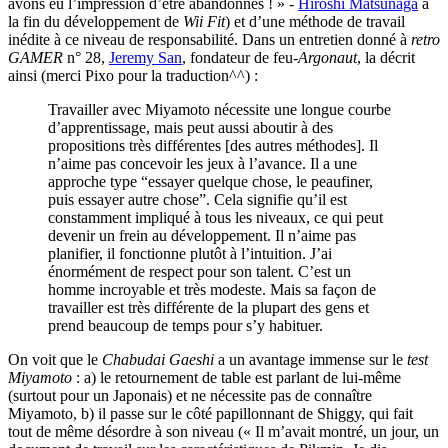
avons eu l’impression d’être abandonnés ! » -
Hiroshi Matsunaga
à
la fin du développement de
Wii Fit
) et d’une méthode de travail
inédite à ce niveau de responsabilité. Dans un entretien donné à
retro
GAMER
n° 28,
Jeremy San
, fondateur de feu-
Argonaut
, la décrit
ainsi (merci Pixo pour la traduction^^) :
Travailler avec Miyamoto nécessite une longue courbe
d’apprentissage, mais peut aussi aboutir à des
propositions très différentes [des autres méthodes]. Il
n’aime pas concevoir les jeux à l’avance. Il a une
approche type “essayer quelque chose, le peaufiner,
puis essayer autre chose”. Cela signifie qu’il est
constamment impliqué à tous les niveaux, ce qui peut
devenir un frein au développement. Il n’aime pas
planifier, il fonctionne plutôt à l’intuition. J’ai
énormément de respect pour son talent. C’est un
homme incroyable et très modeste. Mais sa façon de
travailler est très différente de la plupart des gens et
prend beaucoup de temps pour s’y habituer.
On voit que le
Chabudai Gaeshi
a un avantage immense sur le
test
Miyamoto
: a) le retournement de table est parlant de lui-même
(surtout pour un Japonais) et ne nécessite pas de connaître
Miyamoto, b) il passe sur le côté papillonnant de Shiggy, qui fait
tout de même désordre à son niveau (« Il m’avait montré, un jour, un