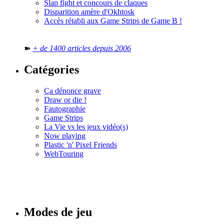
Slap fight et concours de claques
Disparition amère d'Okhtosk
Accès rétabli aux Game Strips de Game B !
➽
+ de 1400 articles depuis 2006
Catégories
Ça dénonce grave
Draw or die !
Fautographie
Game Strips
La Vie vs les jeux vidéo(s)
Now playing
Plastic 'n' Pixel Friends
WebTouring
Tous les
numéros
Modes de jeu