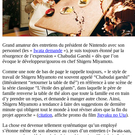
Grand amateur des entretiens du président de Nintendo avec son
personnel (les «
Iwata demande
»), je suis toujours étonné par la
résurgence de l’expression « Chabudai Gaeshi » dès que l’on
évoque le développeur/gourou en chef Shigeru Miyamoto.
Comme une note de bas de page le rappelle toujours, « le style de
travail de Shigeru Miyamoto est souvent appelé “Chabudai gaeshi”
(littéralement “retourner la table de thé”) en référence à une scène de
la série classique “L’étoile des géants”, dans laquelle le père de
famille renverse la table de thé alors que toute la famille est en train
d’y prendre un repas, et demande à manger autre chose. Ainsi,
Shigeru Miyamoto a tendance à faire des suggestions de dernière
minute qui obligent tout le monde à tout réviser alors que la fin du
projet approche » (
citation
, affiche promo du film
Jigyaku no Uta
).
La chose est devenue tellement systématique qu’un employé
s’étonne même de son absence au cours d’un entretien (« Iwata-san,