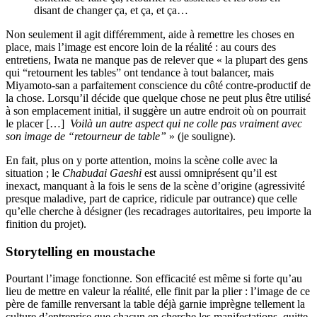
disant de changer ça, et ça, et ça…
Non seulement il agit différemment, aide à remettre les choses en
place, mais l’image est encore loin de la réalité : au cours des
entretiens, Iwata ne manque pas de relever que « la plupart des gens
qui “retournent les tables” ont tendance à tout balancer, mais
Miyamoto-san a parfaitement conscience du côté contre-productif de
la chose. Lorsqu’il décide que quelque chose ne peut plus être utilisé
à son emplacement initial, il suggère un autre endroit où on pourrait
le placer […]
Voilà un autre aspect qui ne colle pas vraiment avec
son image de “retourneur de table”
» (je souligne).
En fait, plus on y porte attention, moins la scène colle avec la
situation ; le
Chabudai Gaeshi
est aussi omniprésent qu’il est
inexact, manquant à la fois le sens de la scène d’origine (agressivité
presque maladive, part de caprice, ridicule par outrance) que celle
qu’elle cherche à désigner (les recadrages autoritaires, peu importe la
finition du projet).
Storytelling en moustache
Pourtant l’image fonctionne. Son efficacité est même si forte qu’au
lieu de mettre en valeur la réalité, elle finit par la plier : l’image de ce
père de famille renversant la table déjà garnie imprègne tellement la
culture d’entreprise que chacun en cherche les manifestations, quitte