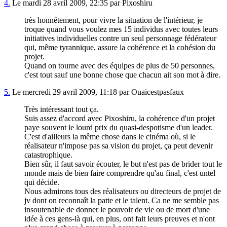
4.
Le mardi 28 avril 2009, 22:35 par Pixoshiru
très honnêtement, pour vivre la situation de l'intérieur, je
troque quand vous voulez mes 15 individus avec toutes leurs
initiatives individuelles contre un seul personnage fédérateur
qui, même tyrannique, assure la cohérence et la cohésion du
projet.
Quand on tourne avec des équipes de plus de 50 personnes,
c'est tout sauf une bonne chose que chacun ait son mot à dire.
5.
Le mercredi 29 avril 2009, 11:18 par Ouaicestpasfaux
Très intéressant tout ça.
Suis assez d'accord avec Pixoshiru, la cohérence d'un projet
paye souvent le lourd prix du quasi-despotisme d'un leader.
C'est d'ailleurs la même chose dans le cinéma où, si le
réalisateur n'impose pas sa vision du projet, ça peut devenir
catastrophique.
Bien sûr, il faut savoir écouter, le but n'est pas de brider tout le
monde mais de bien faire comprendre qu'au final, c'est untel
qui décide.
Nous admirons tous des réalisateurs ou directeurs de projet de
jv dont on reconnaît la patte et le talent. Ca ne me semble pas
insoutenable de donner le pouvoir de vie ou de mort d'une
idée à ces gens-là qui, en plus, ont fait leurs preuves et n'ont