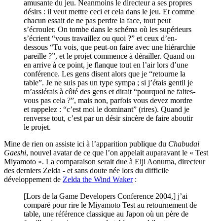
amusante du jeu. Neanmoins le directeur a ses propres
désirs : il veut mettre ceci et cela dans le jeu. Et comme
chacun essait de ne pas perdre la face, tout peut
s’écrouler. On tombe dans le schéma où les supérieurs
s’écrient “vous travaillez ou quoi ?” et ceux d’en-
dessous “Tu vois, que peut-on faire avec une hiérarchie
pareille ?”, et le projet commence à dérailler. Quand on
en arrive à ce point, je flanque tout en l’air lors d’une
conférence. Les gens disent alors que je “retourne la
table”. Je ne suis pas un type sympa ; si j’étais gentil je
m’assiérais à côté des gens et dirait “pourquoi ne faites-
vous pas cela ?”, mais non, parfois vous devez mordre
et rappelez : “c’est moi le dominant” (rires). Quand je
renverse tout, c’est par un désir sincère de faire aboutir
le projet.
Mine de rien on assiste ici à l’apparition publique du
Chabudai
Gaeshi
, nouvel avatar de ce que l’on appelait auparavant le « Test
Miyamoto ». La comparaison serait due à Eiji Aonuma, directeur
des derniers Zelda - et sans doute née lors du difficile
développement de
Zelda the Wind Waker
:
[Lors de la Game Developers Conference 2004,] j’ai
comparé pour rire le Miyamoto Test au retournement de
table, une référence classique au Japon où un père de