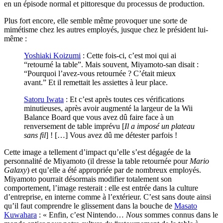
en un épisode normal et pittoresque du processus de production.
Plus fort encore, elle semble même provoquer une sorte de
mimétisme chez les autres employés, jusque chez le président lui-
même :
Yoshiaki Koizumi
: Cette fois-ci, c’est moi qui ai
“retourné la table”. Mais souvent, Miyamoto-san disait :
“Pourquoi l’avez-vous retournée ? C’était mieux
avant.” Et il remettait les assiettes à leur place.
Satoru Iwata
: Et c’est après toutes ces vérifications
minutieuses, après avoir augmenté la largeur de la Wii
Balance Board que vous avez dû faire face à un
renversement de table imprévu [
Il a imposé un plateau
sans fil
] ! […] Vous avez dû me détester parfois !
Cette image a tellement d’impact qu’elle s’est dégagée de la
personnalité de Miyamoto (il dresse la table retournée pour
Mario
Galaxy
) et qu’elle a été appropriée par de nombreux employés.
Miyamoto pourrait désormais modifier totalement son
comportement, l’image resterait : elle est entrée dans la culture
d’entreprise, en interne comme à l’extérieur. C’est sans doute ainsi
qu’il faut comprendre le glissement dans la bouche de
Masato
Kuwahara
: « Enfin, c’est Nintendo…
Nous
sommes connus dans le