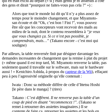
qui en était exclu au départ (« si j’étais gentil je m’assiérais à côté
des gens et dirait “pourquoi ne faites-vous pas cela ?” ») :
Alors que tout le monde lui dit qu’il n’y a plus assez de
temps pour le moindre changement, et que Miyamoto-
san écoute et dit “Ok, c’est bon ! Fini !”, vous pouvez
être sûr que les concepteurs vont recevoir des mails au
milieu de la nuit, dont le contenu ressemblera à
“je veux
que vous changiez ça. Si ce n’est pas possible, je
comprendrais, mais…”
(Takano encore - c’est moi qui
souligne)
Par ailleurs, la table renversée finit par désigner davantage les
demandes incessantes de changement que la remise à plat du projet
(« même quand il est trop tard, M. Miyamoto renverse la table, pas
seulement quand il travaille sur le software, mais sur le hardware
aussi ! » Kenichiro Ashida, à propos du
capteur de la Wii
), effaçant
peu à peu l’agressivité originelle qu’elle contenait :
Iwata : Donc sa méthode diffère de celle d’Ittetsu Hoshi
[le père dans le manga] ? (rires)
Takano :
C’est différent. Il ne renverse pas la table d’un
coup de pied en disant “recommencez !”.
(Takano se
remet à retourner des assiettes imaginaires.) Il se
contente de faire ça, retourner les assiettes et les bols en