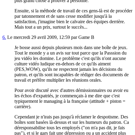
plus grand chose à prouver à personne.
Ensuite, si la méthode de travail de ces gens-là est de procéder
par tatonnement et de sans cesse modifier jusqu'à la
satisfaction, j'imagine bien le calvaire des équipes derrière.
Mais tout a un prix, surtout le succès...
6.
Le mercredi 29 avril 2009, 12:59 par Game B
Je bosse aussi depuis plusieurs mois dans une boîte de jeux.
Tout le monde y a un avis sur tout parce que la Passsion du
jeu vidéo les domine. Le problème c'est qu'ils n'ont aucune
culture vidéo ludique en-dehors de ce qu'ils aiment
(PES,WOW), qu'ils ne respectent jamais les décisions du
patron, et qu'ils sont incapables de rédiger des documents de
travail et préfère multiplier les réunions orales.
Pour avoir discuté avec d'autres démissionnaires ou avoir eu
les échos d'expatriés, je commençais à me dire que c'est
typiquement le managing à la française (attitude + piston =
carrière).
Cependant je n'irais pas jusqu'à réclamer le despotisme. Des
boîtes sont basées là-dessus et sur les humeurs du patron. Ca
déresponsabilise tous les employés ("on m'a pas dit, je fais
pas"), et si le gars fait une dépression ou a un accident plus