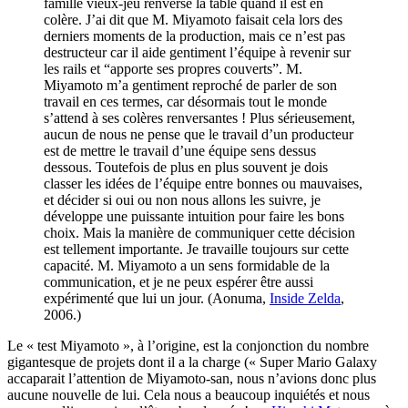
famille vieux-jeu renverse la table quand il est en
colère. J’ai dit que M. Miyamoto faisait cela lors des
derniers moments de la production, mais ce n’est pas
destructeur car il aide gentiment l’équipe à revenir sur
les rails et “apporte ses propres couverts”. M.
Miyamoto m’a gentiment reproché de parler de son
travail en ces termes, car désormais tout le monde
s’attend à ses colères renversantes ! Plus sérieusement,
aucun de nous ne pense que le travail d’un producteur
est de mettre le travail d’une équipe sens dessus
dessous. Toutefois de plus en plus souvent je dois
classer les idées de l’équipe entre bonnes ou mauvaises,
et décider si oui ou non nous allons les suivre, je
développe une puissante intuition pour faire les bons
choix. Mais la manière de communiquer cette décision
est tellement importante. Je travaille toujours sur cette
capacité. M. Miyamoto a un sens formidable de la
communication, et je ne peux espérer être aussi
expérimenté que lui un jour. (Aonuma,
Inside Zelda
,
2006.)
Le « test Miyamoto », à l’origine, est la conjonction du nombre
gigantesque de projets dont il a la charge (« Super Mario Galaxy
accaparait l’attention de Miyamoto-san, nous n’avions donc plus
aucune nouvelle de lui. Cela nous a beaucoup inquiétés et nous