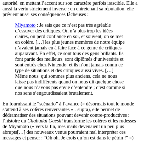
autorité, en mettant l’accent sur son caractère parfois irascible. Elle a
aussi la vertu strictement inverse : en entretenant sa réputation, elle
prévient aussi ses conséquences fâcheuses :
Miyamoto
: Je sais que ce n’est pas très agréable
d’essuyer des critiques. On n’a plus trop les idées
claires, on perd confiance en soi, et souvent, on se met
en colère. […] les plus jeunes membres de notre équipe
n’avaient jamais eu à faire face à ce genre de critiques
auparavant. En effet, ce sont tous des gens brillants. Ils
font partie des meilleurs, sont diplômés d’universités et
sont entrés chez Nintendo, et ils n’ont jamais connu ce
type de situations et des critiques aussi vives. […]
Même nous, qui sommes plus anciens, cela ne nous
laisse pas indifférents quand on nous dit quelque chose
que nous n’avons pas envie d’entendre ; c’est comme si
nos sens s’engourdissaient brutalement.
En fournissant le “scénario” à l’avance (« désormais tout le monde
s’attend à ses colères renversantes » - supra), elle permet de
dédramatiser des situations pouvant devenir contre-productives :
l’histoire du
Chabudai Gaeshi
transforme les colères et les rudesses
de Miyamoto (« vers la fin, mes mails devenaient un peu plus
abrupts[…] des nouveaux venus pourraient mal interpréter ces
messages et penser : “Oh oh. Je crois qu’on est dans le pétrin !” »)