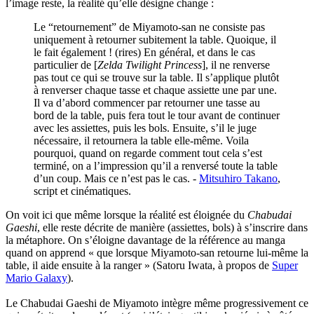
l’image reste, la réalité qu’elle désigne change :
Le “retournement” de Miyamoto-san ne consiste pas
uniquement à retourner subitement la table. Quoique, il
le fait également ! (rires) En général, et dans le cas
particulier de [
Zelda Twilight Princess
], il ne renverse
pas tout ce qui se trouve sur la table. Il s’applique plutôt
à renverser chaque tasse et chaque assiette une par une.
Il va d’abord commencer par retourner une tasse au
bord de la table, puis fera tout le tour avant de continuer
avec les assiettes, puis les bols. Ensuite, s’il le juge
nécessaire, il retournera la table elle-même. Voila
pourquoi, quand on regarde comment tout cela s’est
terminé, on a l’impression qu’il a renversé toute la table
d’un coup. Mais ce n’est pas le cas. -
Mitsuhiro Takano
,
script et cinématiques.
On voit ici que même lorsque la réalité est éloignée du
Chabudai
Gaeshi
, elle reste décrite de manière (assiettes, bols) à s’inscrire dans
la métaphore. On s’éloigne davantage de la référence au manga
quand on apprend « que lorsque Miyamoto-san retourne lui-même la
table, il aide ensuite à la ranger » (Satoru Iwata, à propos de
Super
Mario Galaxy
).
Le Chabudai Gaeshi de Miyamoto intègre même progressivement ce