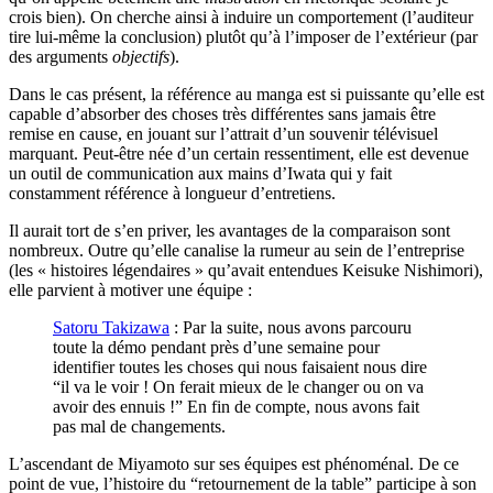
crois bien). On cherche ainsi à induire un comportement (l’auditeur
tire lui-même la conclusion) plutôt qu’à l’imposer de l’extérieur (par
des arguments
objectifs
).
Dans le cas présent, la référence au manga est si puissante qu’elle est
capable d’absorber des choses très différentes sans jamais être
remise en cause, en jouant sur l’attrait d’un souvenir télévisuel
marquant. Peut-être née d’un certain ressentiment, elle est devenue
un outil de communication aux mains d’Iwata qui y fait
constamment référence à longueur d’entretiens.
Il aurait tort de s’en priver, les avantages de la comparaison sont
nombreux. Outre qu’elle canalise la rumeur au sein de l’entreprise
(les « histoires légendaires » qu’avait entendues Keisuke Nishimori),
elle parvient à motiver une équipe :
Satoru Takizawa
: Par la suite, nous avons parcouru
toute la démo pendant près d’une semaine pour
identifier toutes les choses qui nous faisaient nous dire
“il va le voir ! On ferait mieux de le changer ou on va
avoir des ennuis !” En fin de compte, nous avons fait
pas mal de changements.
L’ascendant de Miyamoto sur ses équipes est phénoménal. De ce
point de vue, l’histoire du “retournement de la table” participe à son