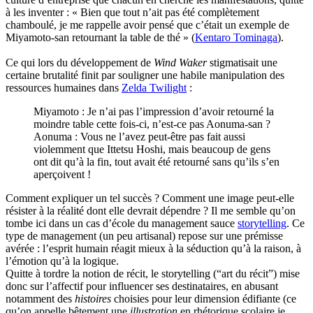
à les inventer : « Bien que tout n’ait pas été complètement
chamboulé, je me rappelle avoir pensé que c’était un exemple de
Miyamoto-san retournant la table de thé » (
Kentaro Tominaga
).
Ce qui lors du développement de
Wind Waker
stigmatisait une
certaine brutalité finit par souligner une habile manipulation des
ressources humaines dans
Zelda Twilight
:
Miyamoto : Je n’ai pas l’impression d’avoir retourné la
moindre table cette fois-ci, n’est-ce pas Aonuma-san ?
Aonuma : Vous ne l’avez peut-être pas fait aussi
violemment que Ittetsu Hoshi, mais beaucoup de gens
ont dit qu’à la fin, tout avait été retourné sans qu’ils s’en
aperçoivent !
Comment expliquer un tel succès ? Comment une image peut-elle
résister à la réalité dont elle devrait dépendre ? Il me semble qu’on
tombe ici dans un cas d’école du management sauce
storytelling
. Ce
type de management (un peu artisanal) repose sur une prémisse
avérée : l’esprit humain réagit mieux à la séduction qu’à la raison, à
l’émotion qu’à la logique.
Quitte à tordre la notion de récit, le storytelling (“art du récit”) mise
donc sur l’affectif pour influencer ses destinataires, en abusant
notamment des
histoires
choisies pour leur dimension édifiante (ce
qu’on appelle bêtement une
illustration
en rhétorique scolaire je