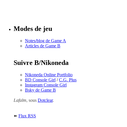
Tous les
numéros
Modes de jeu
Notes/blog de Game A
Articles de Game B
Suivre B/Nikoneda
Nikoneda Online Portfolio
BD Console Girl
/
C.G. Plus
Instagram Console Girl
Bsky de Game B
Lafalm
, sous
Dotclear
.
➽
Flux RSS