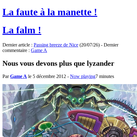
La faute à la manette !
La falm !
Dernier article :
Passing breeze de Nice
(20/07/26) - Dernier
commentaire :
Game A
Nous vous devons plus que lyzander
Par
Game A
le 5 décembre 2012
-
Now playing
7 minutes