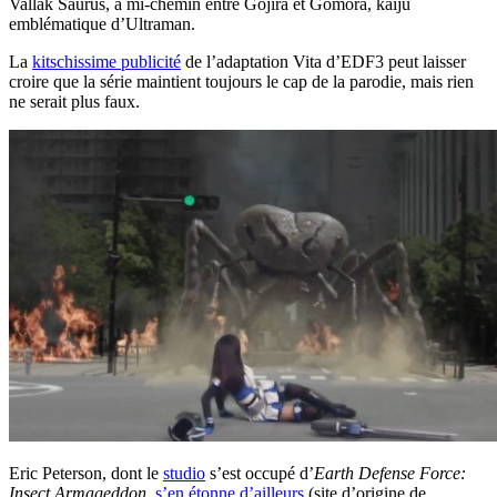
Vallak Saurus, à mi-chemin entre Gojira et Gomora, kaiju
emblématique d’Ultraman.
La
kitschissime publicité
de l’adaptation Vita d’EDF3 peut laisser
croire que la série maintient toujours le cap de la parodie, mais rien
ne serait plus faux.
Eric Peterson, dont le
studio
s’est occupé d’
Earth Defense Force:
Insect Armageddon
,
s’en étonne d’ailleurs
(site d’origine de