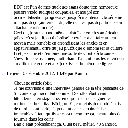
EDF est l’un de mes quelques (sans doute trop nombreux)
plaisirs vidéo-ludiques coupables, et malgré son
occidentalisation progressive, jusqu’à maintenant, la série ne
m’a pas déçu (autrement dit, elle ne s’est pas départie de son
attachante médiocrité).
Ceci dit, je suis quand même “triste” de voir les américains
(allez, c’est jeudi, on diabolise) chercher à en faire un jeu
moyen mais rentable en arrondissant les angles et en
appauvrissant l’offre du jeu plutôt que d’embrasser la culture
B et pastiche et d’en faire une sorte de Contra à la sauce
Viewtiful Joe assumée, multipliant d’autant plus les références
aux films de genre et aux jeux issus du même pedigree.
3.
Le jeudi 6 décembre 2012, 18:49 par Kamui
Chouette article (bis).
Je me souviens d’une interview géniale de la tête pensante de
Siliconera qui racontait comment Sandlot était venu
littéralement en stage chez eux, pour leur enseigner les
rudiments du ChikyûBôeigun. Et je m’étais demandé “mais
de quoi ils ont parlé, là, pendant cette semaine ? Les
immeubles il faut qu’ils se cassent comme ça, mettre plus de
fourmis dans les coins”.
Bah c’était précisément ça. Quel beau métier. <3 Sandlot.