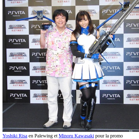
Yoshiki Risa
en Palewing et
Minoru Kawasaki
pour la promo