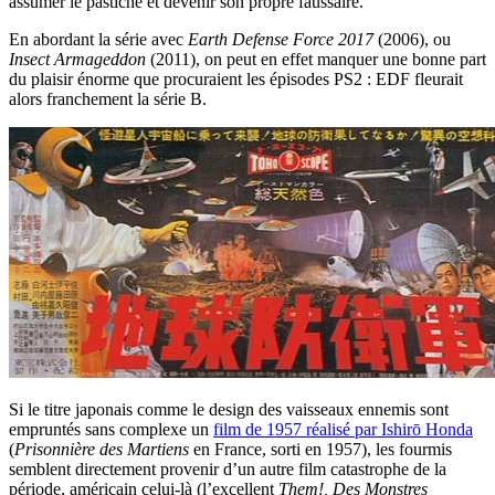
assumer le pastiche et devenir son propre faussaire.
En abordant la série avec
Earth Defense Force 2017
(2006), ou
Insect Armageddon
(2011), on peut en effet manquer une bonne part
du plaisir énorme que procuraient les épisodes PS2 : EDF fleurait
alors franchement la série B.
Si le titre japonais comme le design des vaisseaux ennemis sont
empruntés sans complexe un
film de 1957 réalisé par Ishirō Honda
(
Prisonnière des Martiens
en France, sorti en 1957), les fourmis
semblent directement provenir d’un autre film catastrophe de la
période, américain celui-là (l’excellent
Them!,
Des Monstres