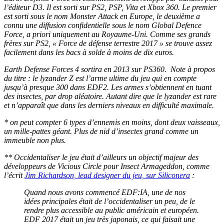
l’éditeur D3. Il est sorti sur PS2, PSP, Vita et Xbox 360. Le premier
est sorti sous le nom Monster Attack en Europe, le deuxième a
connu une diffusion confidentielle sous le nom Global Defence
Force, a priori uniquement au Royaume-Uni. Comme ses grands
frères sur PS2, « Force de défense terrestre 2017 » se trouve assez
facilement dans les bacs à solde à moins de dix euros.
Earth Defense Forces 4 sortira en 2013 sur PS360.
Note à propos
du titre : le lyzander Z est l’arme ultime du jeu qui en compte
jusqu’à presque 300 dans EDF2. Les armes s’obtiennent en tuant
des insectes, par drop aléatoire. Autant dire que le lyzander est rare
et n’apparaît que dans les derniers niveaux en difficulté maximale.
* on peut compter 6 types d’ennemis en moins, dont deux vaisseaux,
un mille-pattes géant. Plus de nid d’insectes grand comme un
immeuble non plus.
** Occidentaliser le jeu était d’ailleurs un objectif majeur des
développeurs de Vicious Circle pour Insect Armageddon, comme
l’écrit
Jim Richardson, lead designer du jeu, sur Siliconera
:
Quand nous avons commencé EDF:IA, une de nos
idées principales était de l’occidentaliser un peu, de le
rendre plus accessible au public américain et européen.
EDF 2017 était un jeu très japonais, ce qui faisait une