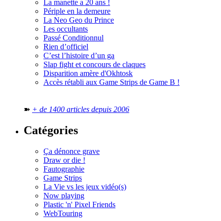
La manette a 20 ans !
Périple en la demeure
La Neo Geo du Prince
Les occultants
Passé Conditionnul
Rien d’officiel
C’est l’histoire d’un ga
Slap fight et concours de claques
Disparition amère d'Okhtosk
Accès rétabli aux Game Strips de Game B !
➽
+ de 1400 articles depuis 2006
Catégories
Ça dénonce grave
Draw or die !
Fautographie
Game Strips
La Vie vs les jeux vidéo(s)
Now playing
Plastic 'n' Pixel Friends
WebTouring