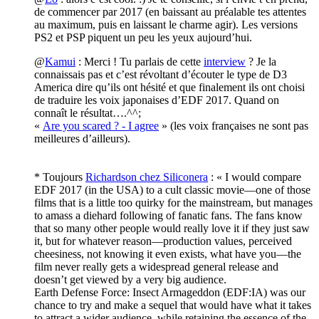
de commencer par 2017 (en baissant au préalable tes attentes
au maximum, puis en laissant le charme agir). Les versions
PS2 et PSP piquent un peu les yeux aujourd’hui.
@
Kamui
: Merci ! Tu parlais de cette
interview
? Je la
connaissais pas et c’est révoltant d’écouter le type de D3
America dire qu’ils ont hésité et que finalement ils ont choisi
de traduire les voix japonaises d’EDF 2017. Quand on
connaît le résultat….^^;
«
Are you scared ? - I agree
» (les voix françaises ne sont pas
meilleures d’ailleurs).
* Toujours
Richardson chez Siliconera
: « I would compare
EDF 2017 (in the USA) to a cult classic movie—one of those
films that is a little too quirky for the mainstream, but manages
to amass a diehard following of fanatic fans. The fans know
that so many other people would really love it if they just saw
it, but for whatever reason—production values, perceived
cheesiness, not knowing it even exists, what have you—the
film never really gets a widespread general release and
doesn’t get viewed by a very big audience.
Earth Defense Force: Insect Armageddon (EDF:IA) was our
chance to try and make a sequel that would have what it takes
to attract a wider audience, while retaining the essence of the