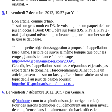
original. »
5.
Le vendredi 7 décembre 2012, 19:57 par Youloute
Bon article, comme d’hab.
Je suis un gros noob en D3. Je vois toujours un paquet de leur
jeu en occaz à Book Off Opéra sur Paris (DS, Play 1, Play 2)
mais j’ai quand même un peu beaucoup peur de tomber sur de
la grosse daubasse.
J’ai une petite objection/suggestion à propos de l’appellation
kuso game. Histoire de suivre la même logique que pour les
eroges, j’aurais tendance à dire kusoge
http://www.japangameloser.com/2009/…
Cela dit, les 2 appellations sont assez répandues et je suis pas
expert dans le domaine. Hardcoregaming101.net publie un
article par semaine sur un kusoge. Leur forum abrite aussi un
topic dédié au jeux de baston pourris:
http://hg101.proboards.com/index.cg…
6.
Le vendredi 7 décembre 2012, 20:57 par Game A
@
Youloute
: non tu as plutôt raison, je corrige merci. :)
Pour des raisons techniques qui démontrent aussi mon niveau
de compétence dans la maintenance du back office, le