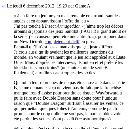
4.
Le jeudi 6 décembre 2012, 19:29 par Game A
« à en faire un jeu moyen mais rentable en arrondissant les
angles et en appauvrissant l’offre du jeu »
J’ai pas touché à
Insect Armageddon
- j’aime trop les décors
urbains si japonais des jeux Sandlot (l’AUTRE grand atout de
la série, j’en causerai peut-être une autre fois), pour jouer dans
un New Detroit,
complètement fictif
en plus…
Paraît-il qu’il n’est pas si mauvais que ça, juste différent.
Je crois aussi qu’ils avaient les meilleures intentions du
monde, en voulant vraiment que le jeu soit apprécié aux Etats-
Unis. Mais, d’après les interviews, ils ont en effet préféré les
blockbusters américains* (une autre sorte de série B
finalement) aux films catastrophes des sixties.
Quand tu leur reproches de ne pas être assez allé dans la série
B, je me demande si ça ne vient pas du fait que la franchise
manque trop d’assise pour prendre ce risque. Wayforward a
pu le faire avec Double Dragon sans doute pour l’unique
raison que “Double Dragon” suffisait à assurer les ventes, ce
qui permettait quelques folies (d’ailleurs, comme le patch
promis pour le coop online ne sort pas, le pari semble avoir
été perdu, les ventes n’ont pas dû être astronomiques).
@
Lo
: alors c’est cool. :) Je te conseille, si l’envie t’en prend,