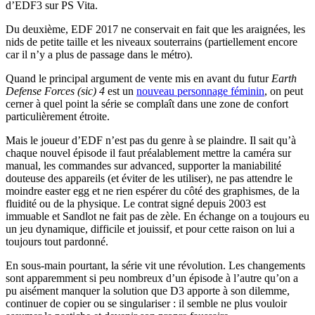
d’EDF3 sur PS Vita.
Du deuxième, EDF 2017 ne conservait en fait que les araignées, les
nids de petite taille et les niveaux souterrains (partiellement encore
car il n’y a plus de passage dans le métro).
Quand le principal argument de vente mis en avant du futur
Earth
Defense Forces (sic) 4
est un
nouveau personnage féminin
, on peut
cerner à quel point la série se complaît dans une zone de confort
particulièrement étroite.
Mais le joueur d’EDF n’est pas du genre à se plaindre. Il sait qu’à
chaque nouvel épisode il faut préalablement mettre la caméra sur
manual, les commandes sur advanced, supporter la maniabilité
douteuse des appareils (et éviter de les utiliser), ne pas attendre le
moindre easter egg et ne rien espérer du côté des graphismes, de la
fluidité ou de la physique. Le contrat signé depuis 2003 est
immuable et Sandlot ne fait pas de zèle. En échange on a toujours eu
un jeu dynamique, difficile et jouissif, et pour cette raison on lui a
toujours tout pardonné.
En sous-main pourtant, la série vit une révolution. Les changements
sont apparemment si peu nombreux d’un épisode à l’autre qu’on a
pu aisément manquer la solution que D3 apporte à son dilemme,
continuer de copier ou se singulariser : il semble ne plus vouloir