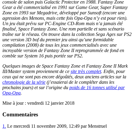
console de salon puis Galactic Protector en 1988. Fantasy Zone
Gear a été commercialisé en 1991 sur Game Gear, Super Fantasy
Zone en 1993 sur Megadrive, développé par Sunsoft (encore une
agression des Menons, mais cette fois Opa-Opa n’y est pour rien).
Un jeu était prévu sur PC-Engine CD-Rom mais n’a jamais été
finalisé, Space Fantasy Zone. Une rom partielle et sans scénario
traîne sur le réseau. On trouve dans la collection Sega Ages sur PS2
une version 3D bof du premier jeu ainsi qu’une formidable
compilation (2008) de tous les jeux commercialisés avec une
incroyable version de Fantasy Zone II reprogrammée de fond en
comble sur System 16 puis portée sur PS2.
Quelques images de Space Fantasy Zone et Fantasy Zone II Mark
III/Master system proviennent de ce
site très complet
. Enfin, pour
ceux qui ne sont pas encore dégoûtés, deux anciens articles sur la
chronologie de la série
(j’essaierai de le compléter dans les
prochains jours) et sur l’origine du
poids de 16 tonnes utilisé par
Opa-Opa
.
Mise à jour : vendredi 12 janvier 2018
Commentaires
1.
Le mercredi 11 novembre 2009, 12:49 par Menstruel