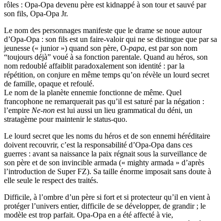
rôles : Opa-Opa devenu père est kidnappé à son tour et sauvé par
son fils, Opa-Opa Jr.
Le nom des personnages manifeste que le drame se noue autour
d’Opa-Opa : son fils est un faire-valoir qui ne se distingue que par sa
jeunesse (« junior ») quand son père, O-
papa
, est par son nom
“toujours déjà” voué à sa fonction parentale. Quand au héros, son
nom redoublé affaiblit paradoxalement son identité : par la
répétition, on conjure en même temps qu’on révèle un lourd secret
de famille, opaque et refoulé.
Le nom de la planète ennemie fonctionne de même. Quel
francophone ne remarquerait pas qu’il est saturé par la négation :
l’empire
Ne
-
non
est lui aussi un lieu grammatical du déni, un
stratagème pour maintenir le status-quo.
Le lourd secret que les noms du héros et de son ennemi héréditaire
doivent recouvrir, c’est la responsabilité d’Opa-Opa dans ces
guerres : avant sa naissance la paix régnait sous la surveillance de
son père et de son invincible armada (« mighty armada » d’après
l’introduction de Super FZ). Sa taille énorme imposait sans doute à
elle seule le respect des traités.
Difficile, à l’ombre d’un père si fort et si protecteur qu’il en vient à
protéger l’univers entier, difficile de se développer, de grandir ; le
modèle est trop parfait. Opa-Opa en a été affecté à vie,