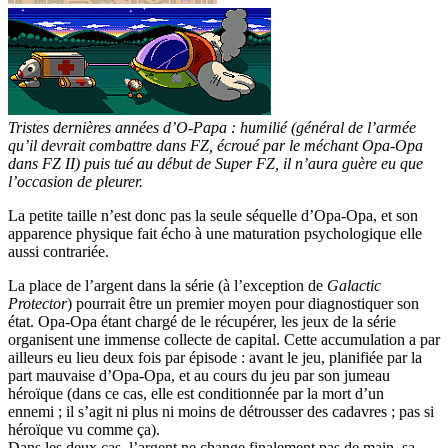
Tristes dernières années d’O-Papa : humilié (général de l’armée
qu’il devrait combattre dans FZ, écroué par le méchant Opa-Opa
dans FZ II) puis tué au début de Super FZ, il n’aura guère eu que
l’occasion de pleurer.
La petite taille n’est donc pas la seule séquelle d’Opa-Opa, et son
apparence physique fait écho à une maturation psychologique elle
aussi contrariée.
La place de l’argent dans la série (à l’exception de
Galactic
Protector
) pourrait être un premier moyen pour diagnostiquer son
état. Opa-Opa étant chargé de le récupérer, les jeux de la série
organisent une immense collecte de capital. Cette accumulation a par
ailleurs eu lieu deux fois par épisode : avant le jeu, planifiée par la
part mauvaise d’Opa-Opa, et au cours du jeu par son jumeau
héroïque (dans ce cas, elle est conditionnée par la mort d’un
ennemi ; il s’agit ni plus ni moins de détrousser des cadavres ; pas si
héroïque vu comme ça).
Dans les deux cas, l’argent ne change finalement pas de main, sa