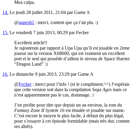
Mea culpa.
14.
Le jeudi 28 juillet 2011, 21:04 par Game A
@
ganesh2
: merci, content que ça t’ait plu. :)
15.
Le vendredi 7 juin 2013, 00:29 par Fecher
Excellent article!!
Je rajouterais par rapport à Upa Upa qu’il est jouable en 2eme
joueur sur la version X68000, qui est vraiment un excellent
port et le seul qui possède d’ailleur le niveau de Space Harrier
“Dragon Land” :)
16.
Le dimanche 9 juin 2013, 23:29 par Game A
@
Fecher
: merci pour l’info ! (et le compliment.^^) J’espérais
que cette version soit dans la compilation
Sega Ages
mais ce
n’est apparemment pas le cas, dommage. :/
J’en profite pour dire que depuis un an environ, la rom du
Fantasy Zone II System 16
est émulée et jouable sur mame.
C’est encore le moyen le plus facile, à défaut du plus légal,
pour s’essayer à cet épisode formidable (mais très dur, comme
ses aînés).