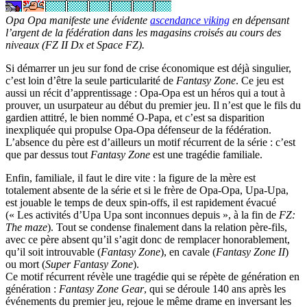
Opa Opa manifeste une évidente
ascendance viking
en dépensant
l’argent de la fédération dans les magasins croisés au cours des
niveaux (FZ II Dx et Space FZ).
Si démarrer un jeu sur fond de crise économique est déjà singulier,
c’est loin d’être la seule particularité de
Fantasy Zone
. Ce jeu est
aussi un récit d’apprentissage : Opa-Opa est un héros qui a tout à
prouver, un usurpateur au début du premier jeu. Il n’est que le fils du
gardien attitré, le bien nommé O-Papa, et c’est sa disparition
inexpliquée qui propulse Opa-Opa défenseur de la fédération.
L’absence du père est d’ailleurs un motif récurrent de la série : c’est
que par dessus tout
Fantasy Zone
est une tragédie familiale.
Enfin, familiale, il faut le dire vite : la figure de la mère est
totalement absente de la série et si le frère de Opa-Opa, Upa-Upa,
est jouable le temps de deux spin-offs, il est rapidement évacué
(« Les activités d’Upa Upa sont inconnues depuis », à la fin de
FZ:
The maze
). Tout se condense finalement dans la relation père-fils,
avec ce père absent qu’il s’agit donc de remplacer honorablement,
qu’il soit introuvable (
Fantasy Zone
), en cavale (
Fantasy Zone II
)
ou mort (
Super Fantasy Zone
).
Ce motif récurrent révèle une tragédie qui se répète de génération en
génération :
Fantasy Zone Gear
, qui se déroule 140 ans après les
événements du premier jeu, rejoue le même drame en inversant les