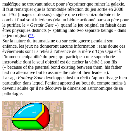
maléfique ne trouvant mieux pour s’exprimer que ruiner la galaxie.
Il faut remarquer que la formidable réfection du jeu sortie en 2008
sur PS2 (images ci-dessus) suggère que cette schizophrénie et le
combat final sont intérieurs (via un bidule actionné par son père pour
le purifier, le «
Gestalt Gate
»), quand le jeu original en faisait deux
êtres physiques distincts (« splitting into two separate beings » dans
le jeu original)
**
.
Sur la nature du traumatisme ou sur cette guerre pendant son
enfance, les jeux ne donneront aucune information ; sans doute ces
événements sont-ils reliés à l’absence de la mère d’Opa-Opa et à
l’immense culpabilité du père, qui participe à une supercherie
incroyable dont le seul objectif est de cacher la vérité à son fils
(« because of the paternal bond existing between them, his father
had no alternative but to assume the role of their leader »).
La saga
Fantasy Zone
développe ainsi un récit d’apprentissage bien
particulier, dans lequel l’enfant apprend au bout du compte moins à
devenir adulte qu’il ne découvre la dimension astronomique de sa
pathologie.