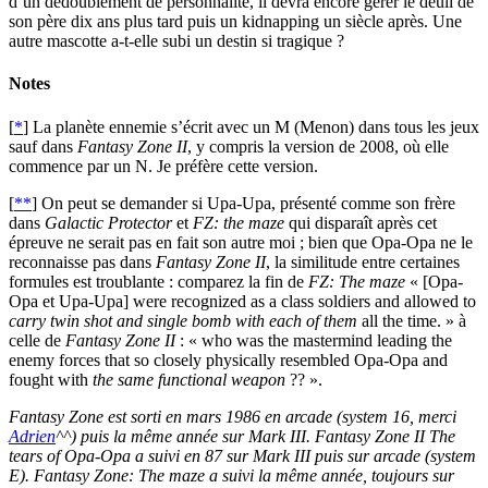
d’un dédoublement de personnalité, il devra encore gérer le deuil de
son père dix ans plus tard puis un kidnapping un siècle après. Une
autre mascotte a-t-elle subi un destin si tragique ?
Notes
[
*
] La planète ennemie s’écrit avec un M (Menon) dans tous les jeux
sauf dans
Fantasy Zone II
, y compris la version de 2008, où elle
commence par un N. Je préfère cette version.
[
**
] On peut se demander si Upa-Upa, présenté comme son frère
dans
Galactic Protector
et
FZ: the maze
qui disparaît après cet
épreuve ne serait pas en fait son autre moi ; bien que Opa-Opa ne le
reconnaisse pas dans
Fantasy Zone II
, la similitude entre certaines
formules est troublante : comparez la fin de
FZ: The maze
« [Opa-
Opa et Upa-Upa] were recognized as a class soldiers and allowed to
carry twin shot and single bomb with each of them
all the time. » à
celle de
Fantasy Zone II
: « who was the mastermind leading the
enemy forces that so closely physically resembled Opa-Opa and
fought with
the same functional weapon
?? ».
Fantasy Zone est sorti en mars 1986 en arcade (system 16, merci
Adrien
^^) puis la même année sur Mark III. Fantasy Zone II The
tears of Opa-Opa a suivi en 87 sur Mark III puis sur arcade (system
E). Fantasy Zone: The maze a suivi la même année, toujours sur