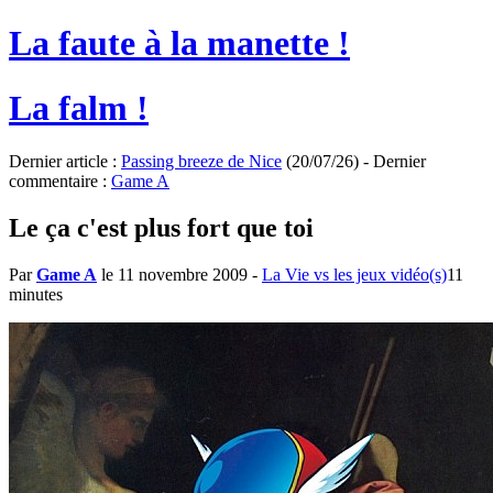
La faute à la manette !
La falm !
Dernier article :
Passing breeze de Nice
(20/07/26) - Dernier
commentaire :
Game A
Le ça c'est plus fort que toi
Par
Game A
le 11 novembre 2009
-
La Vie vs les jeux vidéo(s)
11
minutes