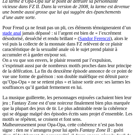
La larme d’Opa-Opa sur le point de détruire sa personnalité
vicieuse dans FZ II. Dans la version de 2008, la larme est devenue
une bombe aussi grosse que lui qui suggère des épanchements
d’une autre sorte.
Pour Freud ça ne ferait pas un pli, ces éléments témoigneraient d’un
stade anal
jamais dépassé : si l’argent est bien de « l’excrément
désodorisé, desséché et rendu brillant » (
Sandor Ferenczi
), alors le
vol puis la collecte de la monnaie dans FZ relèvent de ce plaisir
caractéristique de la sexualité anale où le sujet prend plaisir à
accumuler et à garder en/pour soi.
On a vu que son envers, le plaisir ressenti par l’expulsion,
s’exprimait aussi par de nombreux motifs proches dans leur principe
de la défécation. La fin du deuxième épisode annonce de ce point de
vue une forme de guérison : son double maléfique est détruit parce
qu’Opa-Opa « ne se retient plus » et laisse sortir avec ses larmes les
souffrances qu’il gardait fermement en lui.
La musique guillerette, les personnages enjouées cachaient bien leur
jeu ; Fantasy Zone est d’une noirceur finalement bien plus marquée
que la plupart des jeux de tir. Le plus admirable reste la cohérence
qui se dégage malgré des épisodes écrits sans projet d’ensemble. Les
motifs se répètent, se croisent et font sens.
Malheureusement pour Opa-Opa, cette cohérence n’est pas bon
signe : rien ne s’arrangera pour lui après
Fantasy Zone II
: guéri