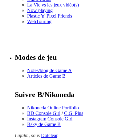
La Vie vs les jeux vidéo(s)
Now playing
Plastic 'n' Pixel Friends
WebTouring
Tous les
numéros
Modes de jeu
Notes/blog de Game A
Articles de Game B
Suivre B/Nikoneda
Nikoneda Online Portfolio
BD Console Girl
/
C.G. Plus
Instagram Console Girl
Bsky de Game B
Lafalm
, sous
Dotclear
.