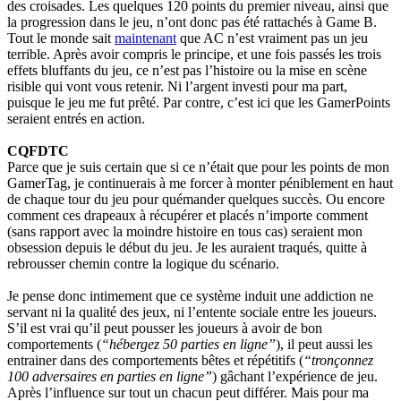
des croisades. Les quelques 120 points du premier niveau, ainsi que
la progression dans le jeu, n’ont donc pas été rattachés à Game B.
Tout le monde sait
maintenant
que AC n’est vraiment pas un jeu
terrible. Après avoir compris le principe, et une fois passés les trois
effets bluffants du jeu, ce n’est pas l’histoire ou la mise en scène
risible qui vont vous retenir. Ni l’argent investi pour ma part,
puisque le jeu me fut prêté. Par contre, c’est ici que les GamerPoints
seraient entrés en action.
CQFDTC
Parce que je suis certain que si ce n’était que pour les points de mon
GamerTag, je continuerais à me forcer à monter péniblement en haut
de chaque tour du jeu pour quémander quelques succès. Ou encore
comment ces drapeaux à récupérer et placés n’importe comment
(sans rapport avec la moindre histoire en tous cas) seraient mon
obsession depuis le début du jeu. Je les auraient traqués, quitte à
rebrousser chemin contre la logique du scénario.
Je pense donc intimement que ce système induit une addiction ne
servant ni la qualité des jeux, ni l’entente sociale entre les joueurs.
S’il est vrai qu’il peut pousser les joueurs à avoir de bon
comportements (
“hébergez 50 parties en ligne”
), il peut aussi les
entrainer dans des comportements bêtes et répétitifs (
“tronçonnez
100 adversaires en parties en ligne”
) gâchant l’expérience de jeu.
Après l’influence sur tout un chacun peut différer. Mais pour ma