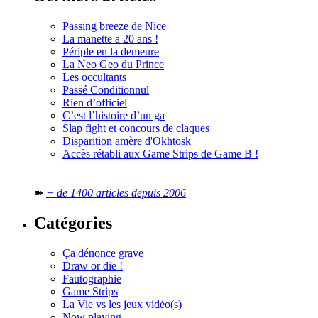
Passing breeze de Nice
La manette a 20 ans !
Périple en la demeure
La Neo Geo du Prince
Les occultants
Passé Conditionnul
Rien d’officiel
C’est l’histoire d’un ga
Slap fight et concours de claques
Disparition amère d'Okhtosk
Accès rétabli aux Game Strips de Game B !
➽
+ de 1400 articles depuis 2006
Catégories
Ça dénonce grave
Draw or die !
Fautographie
Game Strips
La Vie vs les jeux vidéo(s)
Now playing