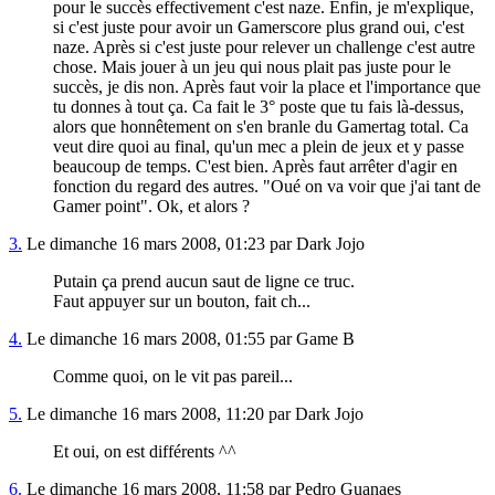
pour le succès effectivement c'est naze. Enfin, je m'explique,
si c'est juste pour avoir un Gamerscore plus grand oui, c'est
naze. Après si c'est juste pour relever un challenge c'est autre
chose. Mais jouer à un jeu qui nous plait pas juste pour le
succès, je dis non. Après faut voir la place et l'importance que
tu donnes à tout ça. Ca fait le 3° poste que tu fais là-dessus,
alors que honnêtement on s'en branle du Gamertag total. Ca
veut dire quoi au final, qu'un mec a plein de jeux et y passe
beaucoup de temps. C'est bien. Après faut arrêter d'agir en
fonction du regard des autres. "Oué on va voir que j'ai tant de
Gamer point". Ok, et alors ?
3.
Le dimanche 16 mars 2008, 01:23 par Dark Jojo
Putain ça prend aucun saut de ligne ce truc.
Faut appuyer sur un bouton, fait ch...
4.
Le dimanche 16 mars 2008, 01:55 par Game B
Comme quoi, on le vit pas pareil...
5.
Le dimanche 16 mars 2008, 11:20 par Dark Jojo
Et oui, on est différents ^^
6.
Le dimanche 16 mars 2008, 11:58 par Pedro Guanaes