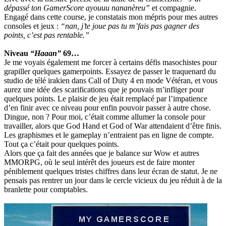
dépassé ton GamerScore ayouuu nananèreu”
et compagnie.
Engagé dans cette course, je constatais mon mépris pour mes autres
consoles et jeux :
“nan, j’te joue pas tu m’fais pas gagner des
points, c’est pas rentable.”
Niveau
“Haaan”
69…
Je me voyais également me forcer à certains défis masochistes pour
grapiller quelques gamerpoints. Essayez de passer le traquenard du
studio de télé irakien dans Call of Duty 4 en mode Vétéran, et vous
aurez une idée des scarifications que je pouvais m’infliger pour
quelques points. Le plaisir de jeu était remplacé par l’impatience
d’en finir avec ce niveau pour enfin pouvoir passer à autre chose.
Dingue, non ? Pour moi, c’était comme allumer la console pour
travailler, alors que God Hand et God of War attendaient d’être finis.
Les graphismes et le gameplay n’entraient pas en ligne de compte.
Tout ça c’était pour quelques points.
Alors que ça fait des années que je balance sur Wow et autres
MMORPG, où le seul intérêt des joueurs est de faire monter
péniblement quelques tristes chiffres dans leur écran de statut. Je ne
pensais pas rentrer un jour dans le cercle vicieux du jeu réduit à de la
branlette pour comptables.