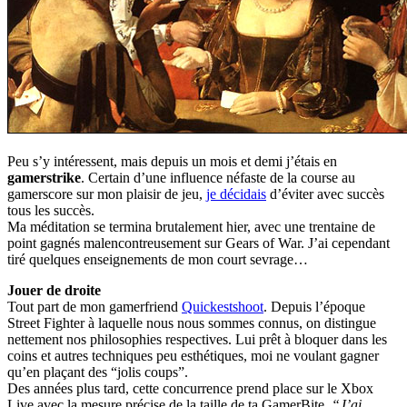
Peu s’y intéressent, mais depuis un mois et demi j’étais en
gamerstrike
. Certain d’une influence néfaste de la course au
gamerscore sur mon plaisir de jeu,
je décidais
d’éviter avec succès
tous les succès.
Ma méditation se termina brutalement hier, avec une trentaine de
point gagnés malencontreusement sur Gears of War. J’ai cependant
tiré quelques enseignements de mon court sevrage…
Jouer de droite
Tout part de mon gamerfriend
Quickestshoot
. Depuis l’époque
Street Fighter à laquelle nous nous sommes connus, on distingue
nettement nos philosophies respectives. Lui prêt à bloquer dans les
coins et autres techniques peu esthétiques, moi ne voulant gagner
qu’en plaçant des “jolis coups”.
Des années plus tard, cette concurrence prend place sur le Xbox
Live avec la mesure précise de la taille de ta GamerBite.
“J’ai