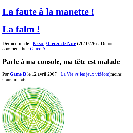
La faute à la manette !
La falm !
Dernier article :
Passing breeze de Nice
(20/07/26) - Dernier
commentaire :
Game A
Parle à ma console, ma tête est malade
Par
Game B
le 12 avril 2007
-
La Vie vs les jeux vidéo(s)
moins
d'une minute