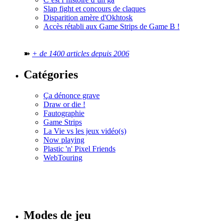
Slap fight et concours de claques
Disparition amère d'Okhtosk
Accès rétabli aux Game Strips de Game B !
➽
+ de 1400 articles depuis 2006
Catégories
Ça dénonce grave
Draw or die !
Fautographie
Game Strips
La Vie vs les jeux vidéo(s)
Now playing
Plastic 'n' Pixel Friends
WebTouring
Tous les
numéros
Modes de jeu