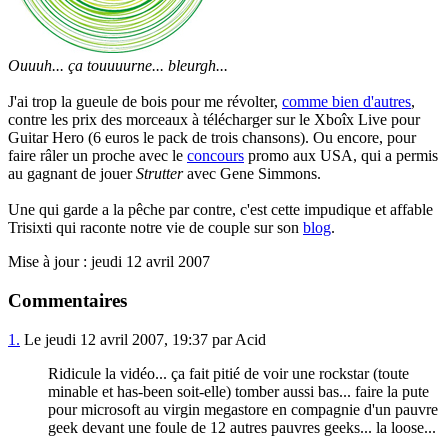
Ouuuh... ça touuuurne... bleurgh...
J'ai trop la gueule de bois pour me révolter,
comme bien d'autres
,
contre les prix des morceaux à télécharger sur le Xboîx Live pour
Guitar Hero (6 euros le pack de trois chansons). Ou encore, pour
faire râler un proche avec le
concours
promo aux USA, qui a permis
au gagnant de jouer
Strutter
avec Gene Simmons.
Une qui garde a la pêche par contre, c'est cette impudique et affable
Trisixti qui raconte notre vie de couple sur son
blog
.
Mise à jour : jeudi 12 avril 2007
Commentaires
1.
Le jeudi 12 avril 2007, 19:37 par Acid
Ridicule la vidéo... ça fait pitié de voir une rockstar (toute
minable et has-been soit-elle) tomber aussi bas... faire la pute
pour microsoft au virgin megastore en compagnie d'un pauvre
geek devant une foule de 12 autres pauvres geeks... la loose...