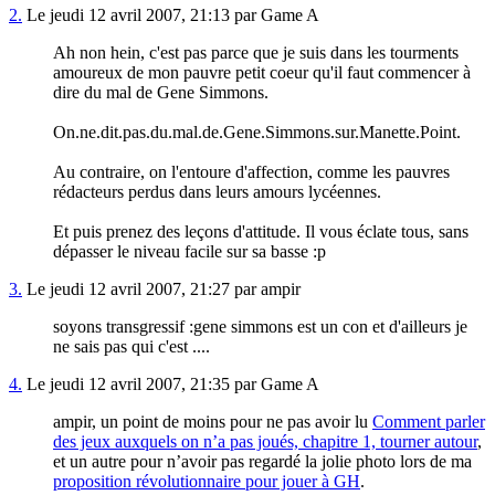
2.
Le jeudi 12 avril 2007, 21:13 par Game A
Ah non hein, c'est pas parce que je suis dans les tourments
amoureux de mon pauvre petit coeur qu'il faut commencer à
dire du mal de Gene Simmons.
On.ne.dit.pas.du.mal.de.Gene.Simmons.sur.Manette.Point.
Au contraire, on l'entoure d'affection, comme les pauvres
rédacteurs perdus dans leurs amours lycéennes.
Et puis prenez des leçons d'attitude. Il vous éclate tous, sans
dépasser le niveau facile sur sa basse :p
3.
Le jeudi 12 avril 2007, 21:27 par ampir
soyons transgressif :gene simmons est un con et d'ailleurs je
ne sais pas qui c'est ....
4.
Le jeudi 12 avril 2007, 21:35 par Game A
ampir, un point de moins pour ne pas avoir lu
Comment parler
des jeux auxquels on n’a pas joués, chapitre 1, tourner autour
,
et un autre pour n’avoir pas regardé la jolie photo lors de ma
proposition révolutionnaire pour jouer à GH
.