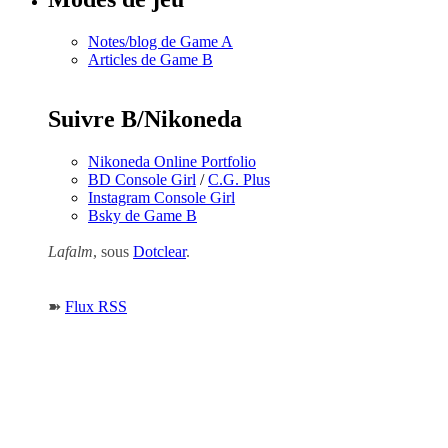
Notes/blog de Game A
Articles de Game B
Suivre B/Nikoneda
Nikoneda Online Portfolio
BD Console Girl
/
C.G. Plus
Instagram Console Girl
Bsky de Game B
Lafalm
, sous
Dotclear
.
➽
Flux RSS