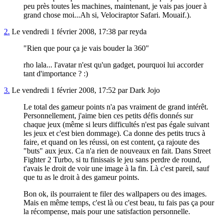
peu près toutes les machines, maintenant, je vais pas jouer à
grand chose moi...Ah si, Velociraptor Safari. Mouaif.).
2.
Le vendredi 1 février 2008, 17:38 par reyda
"Rien que pour ça je vais bouder la 360"
rho lala... l'avatar n'est qu'un gadget, pourquoi lui accorder
tant d'importance ? :)
3.
Le vendredi 1 février 2008, 17:52 par Dark Jojo
Le total des gameur points n'a pas vraiment de grand intérêt.
Personnellement, j'aime bien ces petits défis donnés sur
chaque jeux (même si leurs difficultés n'est pas égale suivant
les jeux et c'est bien dommage). Ca donne des petits trucs à
faire, et quand on les réussi, on est content, ça rajoute des
"buts" aux jeux. Ca n'a rien de nouveaux en fait. Dans Street
Fighter 2 Turbo, si tu finissais le jeu sans perdre de round,
t'avais le droit de voir une image à la fin. Là c'est pareil, sauf
que tu as le droit à des gameur points.
Bon ok, ils pourraient te filer des wallpapers ou des images.
Mais en même temps, c'est là ou c'est beau, tu fais pas ça pour
la récompense, mais pour une satisfaction personnelle.