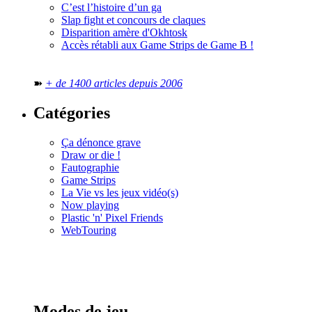
C’est l’histoire d’un ga
Slap fight et concours de claques
Disparition amère d'Okhtosk
Accès rétabli aux Game Strips de Game B !
➽
+ de 1400 articles depuis 2006
Catégories
Ça dénonce grave
Draw or die !
Fautographie
Game Strips
La Vie vs les jeux vidéo(s)
Now playing
Plastic 'n' Pixel Friends
WebTouring
Tous les
numéros
Modes de jeu