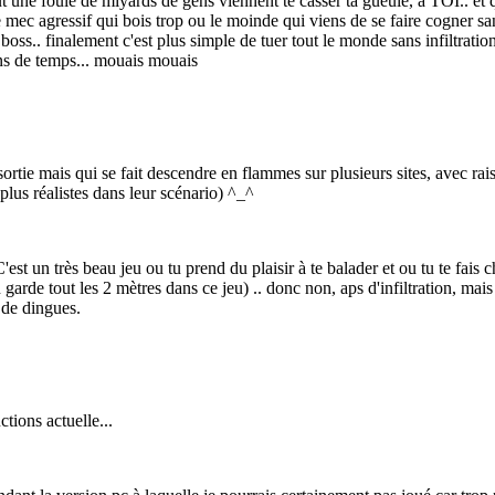
out une foule de miyards de gens viennent te casser ta gueule, a TOI.. et
? Le mec agressif qui bois trop ou le moinde qui viens de se faire cogner s
ss.. finalement c'est plus simple de tuer tout le monde sans infiltration a
ins de temps... mouais mouais
 sortie mais qui se fait descendre en flammes sur plusieurs sites, avec ra
plus réalistes dans leur scénario) ^_^
'est un très beau jeu ou tu prend du plaisir à te balader et ou tu te fais c
 garde tout les 2 mètres dans ce jeu) .. donc non, aps d'infiltration, m
e de dingues.
tions actuelle...