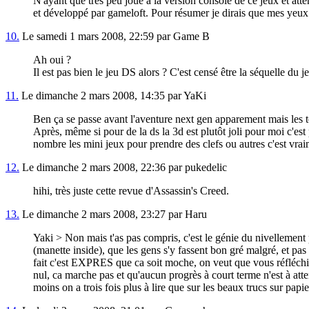
N'ayant que très peu joué à la version console de ce jeux et atte
et développé par gameloft. Pour résumer je dirais que mes yeux n
10.
Le samedi 1 mars 2008, 22:59 par Game B
Ah oui ?
Il est pas bien le jeu DS alors ? C'est censé être la séquelle du
11.
Le dimanche 2 mars 2008, 14:35 par YaKi
Ben ça se passe avant l'aventure next gen apparement mais les te
Après, même si pour de la ds la 3d est plutôt joli pour moi c'est 
nombre les mini jeux pour prendre des clefs ou autres c'est vra
12.
Le dimanche 2 mars 2008, 22:36 par pukedelic
hihi, très juste cette revue d'Assassin's Creed.
13.
Le dimanche 2 mars 2008, 23:27 par Haru
Yaki > Non mais t'as pas compris, c'est le génie du nivellemen
(manette inside), que les gens s'y fassent bon gré malgré, et pa
fait c'est EXPRES que ca soit moche, on veut que vous réfléchis
nul, ca marche pas et qu'aucun progrès à court terme n'est à at
moins on a trois fois plus à lire que sur les beaux trucs sur papie