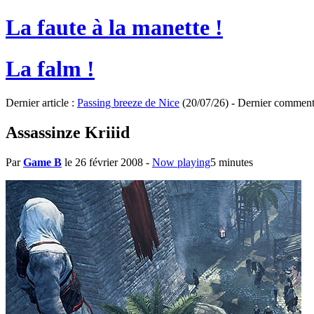
La faute à la manette !
La falm !
Dernier article :
Passing breeze de Nice
(20/07/26) - Dernier comment
Assassinze Kriiid
Par
Game B
le 26 février 2008
-
Now playing
5 minutes