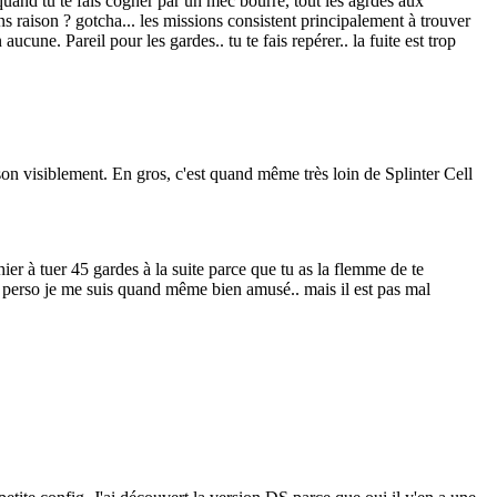
 quand tu te fais cogner par un mec bourré, tout les agrdes aux
ans raison ? gotcha... les missions consistent principalement à trouver
ucune. Pareil pour les gardes.. tu te fais repérer.. la fuite est trop
ison visiblement. En gros, c'est quand même très loin de Splinter Cell
hier à tuer 45 gardes à la suite parce que tu as la flemme de te
ais perso je me suis quand même bien amusé.. mais il est pas mal