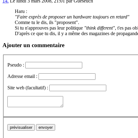
14.
Le lundi 3 mars 2008, 21:01 par Gueseuch
Haru :
"Faire exprès de proposer un hardware toujours en retard"
Comme tu le dis, ils "proposent".
Si tu n'approuves pas leur politique
"think different"
, t'es pas o
D'après ce que tu dis, il y a même des magazines de propagande 
Ajouter un commentaire
Pseudo :
Adresse email :
Site web (facultatif) :