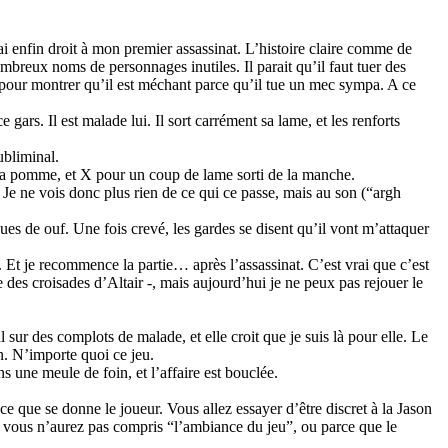
ai enfin droit à mon premier assassinat. L’histoire claire comme de
breux noms de personnages inutiles. Il parait qu’il faut tuer des
e pour montrer qu’il est méchant parce qu’il tue un mec sympa. A ce
gars. Il est malade lui. Il sort carrément sa lame, et les renforts
ubliminal.
ur sa pomme, et X pour un coup de lame sorti de la manche.
Je ne vois donc plus rien de ce qui ce passe, mais au son (“argh
ues de ouf. Une fois crevé, les gardes se disent qu’il vont m’attaquer
 Et je recommence la partie… après l’assassinat. C’est vrai que c’est
 des croisades d’Altair -, mais aujourd’hui je ne peux pas rejouer le
l sur des complots de malade, et elle croit que je suis là pour elle. Le
n. N’importe quoi ce jeu.
 une meule de foin, et l’affaire est bouclée.
e que se donne le joueur. Vous allez essayer d’être discret à la Jason
ue vous n’aurez pas compris “l’ambiance du jeu”, ou parce que le