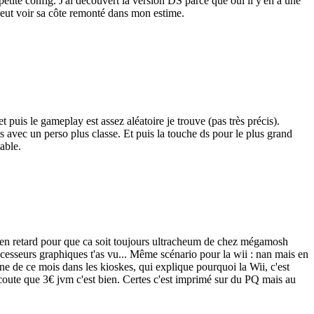
petite config. J'ai découvert la version DS parce que oui il y'en a une
 veut voir sa côte remonté dans mon estime.
puis le gameplay est assez aléatoire je trouve (pas très précis).
is avec un perso plus classe. Et puis la touche ds pour le plus grand
able.
s en retard pour que ca soit toujours ultracheum de chez mégamosh
rocesseurs graphiques t'as vu... Même scénario pour la wii : nan mais en
e de ce mois dans les kioskes, qui explique pourquoi la Wii, c'est
coute que 3€ jvm c'est bien. Certes c'est imprimé sur du PQ mais au