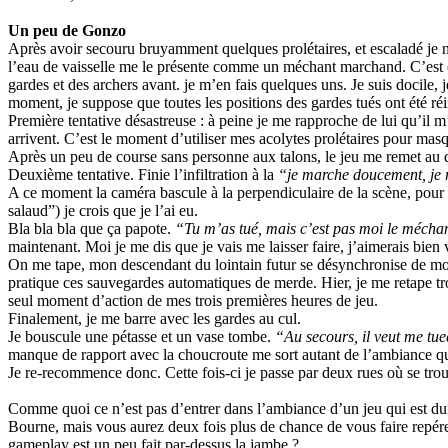
Un peu de Gonzo
Après avoir secouru bruyamment quelques prolétaires, et escaladé je ne
l’eau de vaisselle me le présente comme un méchant marchand. C’est co
gardes et des archers avant. je m’en fais quelques uns. Je suis docile
moment, je suppose que toutes les positions des gardes tués ont été ré
Première tentative désastreuse : à peine je me rapproche de lui qu’il m’i
arrivent. C’est le moment d’utiliser mes acolytes prolétaires pour mas
Après un peu de course sans personne aux talons, le jeu me remet au 
Deuxième tentative. Finie l’infiltration à la
“je marche doucement, je 
A ce moment la caméra bascule à la perpendiculaire de la scène, pour 
salaud”) je crois que je l’ai eu.
Bla bla bla que ça papote.
“Tu m’as tué, mais c’est pas moi le méchan
maintenant. Moi je me dis que je vais me laisser faire, j’aimerais bien
On me tape, mon descendant du lointain futur se désynchronise de mon 
pratique ces sauvegardes automatiques de merde. Hier, je me retape troi
seul moment d’action de mes trois premières heures de jeu.
Finalement, je me barre avec les gardes au cul.
Je bouscule une pétasse et un vase tombe.
“Au secours, il veut me tu
manque de rapport avec la choucroute me sort autant de l’ambiance que
Je re-recommence donc. Cette fois-ci je passe par deux rues où se trou
Comme quoi ce n’est pas d’entrer dans l’ambiance d’un jeu qui est dur, 
Bourne, mais vous aurez deux fois plus de chance de vous faire repére
gameplay est un peu fait par-dessus la jambe ?