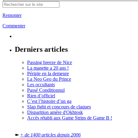
Remonter
Commenter
Derniers articles
Passing breeze de Nice
La manette a 20 ans !
Périple en la demeure
La Neo Geo du Prince
Les occultants
Passé Conditionnul
Rien d’officiel
C’est l’histoire d’un ga
Slap fight et concours de claques
Disparition amère d'Okhtosk
Accès rétabli aux Game Strips de Game B !
➽
+ de 1400 articles depuis 2006