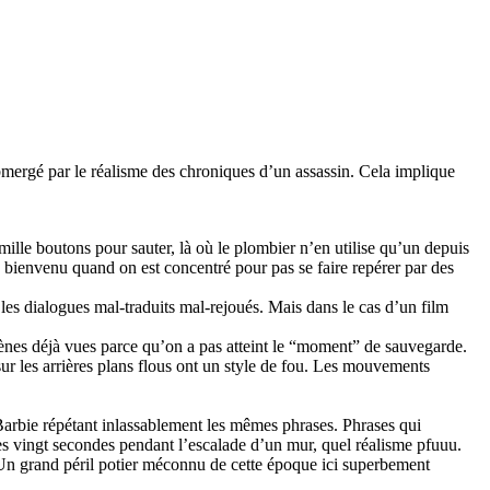
bmergé par le réalisme des chroniques d’un assassin. Cela implique
ille boutons pour sauter, là où le plombier n’en utilise qu’un depuis
rs bienvenu quand on est concentré pour pas se faire repérer par des
es dialogues mal-traduits mal-rejoués. Mais dans le cas d’un film
cènes déjà vues parce qu’on a pas atteint le “moment” de sauvegarde.
sur les arrières plans flous ont un style de fou. Les mouvements
Barbie répétant inlassablement les mêmes phrases. Phrases qui
les vingt secondes pendant l’escalade d’un mur, quel réalisme pfuuu.
. Un grand péril potier méconnu de cette époque ici superbement