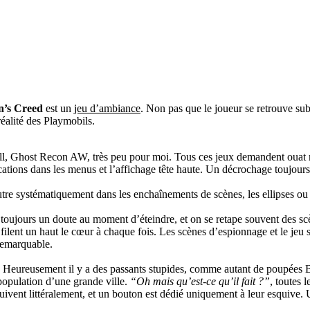
n’s Creed
est un
jeu d’ambiance
. Non pas que le joueur se retrouve su
réalité des Playmobils.
Cell, Ghost Recon AW, très peu pour moi. Tous ces jeux demandent ouat m
dications dans les menus et l’affichage tête haute. Un décrochage toujou
re systématiquement dans les enchaînements de scènes, les ellipses ou l
a toujours un doute au moment d’éteindre, et on se retape souvent des s
 filent un haut le cœur à chaque fois. Les scènes d’espionnage et le jeu 
 remarquable.
nc. Heureusement il y a des passants stupides, comme autant de poupées 
 population d’une grande ville.
“Oh mais qu’est-ce qu’il fait ?”
, toutes 
rsuivent littéralement, et un bouton est dédié uniquement à leur esquive