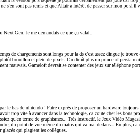
ndant la version pc à laquelle je pourrais certainement pas joué car trop 
e s'en sont pas remis et que Altaïr a intérêt de passer sur mon pc si il
 jeu Next Gen. Je me demandais ce que ça valait.
mps de chargements sont longs pour la ds c'est assez dingue je trouve et 
plutôt brouillon et plein de pixels. On diraît plus un prince of persia ma
iment mauvais. Gameloft devrait se contenter des jeux sur téléphone port
t par le bas de nintendo ! Faire exprès de proposer un hardware toujour
s avoir trop vite à avancer dans la technologie, ca coute cher les bons p
siez qu'en terme de graphismes... Très instructif, le Jeux Vidéo Magasin
tendre, du point de vue même du matos qui va mal dedans... En plus, ca 
r glacés qui plagient les collègues.