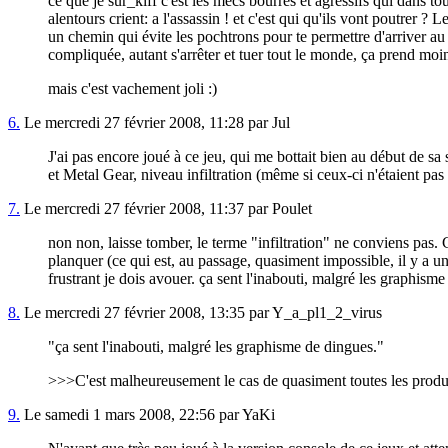
ce que je sur_kiff c'est les mecs bourrés et agressifs qui dans t
alentours crient: a l'assassin ! et c'est qui qu'ils vont poutrer 
un chemin qui évite les pochtrons pour te permettre d'arriver au bo
compliquée, autant s'arrêter et tuer tout le monde, ça prend mo
mais c'est vachement joli :)
6.
Le mercredi 27 février 2008, 11:28 par Jul
J'ai pas encore joué à ce jeu, qui me bottait bien au début de sa
et Metal Gear, niveau infiltration (même si ceux-ci n'étaient pas 
7.
Le mercredi 27 février 2008, 11:37 par Poulet
non non, laisse tomber, le terme "infiltration" ne conviens pas. C
planquer (ce qui est, au passage, quasiment impossible, il y a un
frustrant je dois avouer. ça sent l'inabouti, malgré les graphism
8.
Le mercredi 27 février 2008, 13:35 par Y_a_pl1_2_virus
"ça sent l'inabouti, malgré les graphisme de dingues."
>>>C'est malheureusement le cas de quasiment toutes les produc
9.
Le samedi 1 mars 2008, 22:56 par YaKi