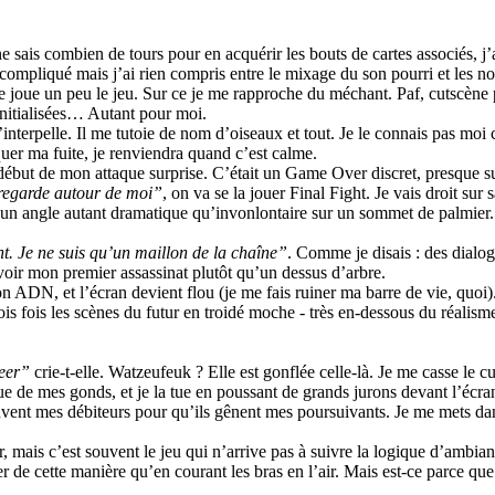
 sais combien de tours pour en acquérir les bouts de cartes associés, j’
mpliqué mais j’ai rien compris entre le mixage du son pourri et les nom
, je joue un peu le jeu. Sur ce je me rapproche du méchant. Paf, cutscèn
initialisées… Autant pour moi.
nterpelle. Il me tutoie de nom d’oiseaux et tout. Je le connais pas moi ce 
quer ma fuite, je renviendra quand c’est calme.
début de mon attaque surprise. C’était un Game Over discret, presque s
regarde autour de moi”
, on va se la jouer Final Fight. Je vais droit s
un angle autant dramatique qu’invonlontaire sur un sommet de palmier. 
t. Je ne suis qu’un maillon de la chaîne”
. Comme je disais : des dialog
 voir mon premier assassinat plutôt qu’un dessus d’arbre.
ADN, et l’écran devient flou (je me fais ruiner ma barre de vie, quoi).
s fois les scènes du futur en troidé moche - très en-dessous du réalisme
eeer”
crie-t-elle. Watzeufeuk ? Elle est gonflée celle-là. Je me casse le cu
 de mes gonds, et je la tue en poussant de grands jurons devant l’écra
vent mes débiteurs pour qu’ils gênent mes poursuivants. Je me mets dans
mais c’est souvent le jeu qui n’arrive pas à suivre la logique d’ambianc
r de cette manière qu’en courant les bras en l’air. Mais est-ce parce q