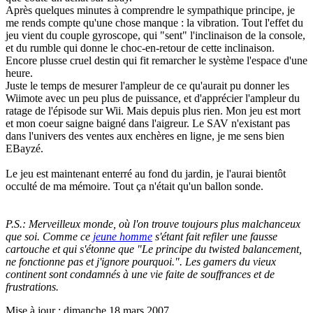
Après quelques minutes à comprendre le sympathique principe, je
me rends compte qu'une chose manque : la vibration. Tout l'effet du
jeu vient du couple gyroscope, qui "sent" l'inclinaison de la console,
et du rumble qui donne le choc-en-retour de cette inclinaison.
Encore plusse cruel destin qui fit remarcher le système l'espace d'une
heure.
Juste le temps de mesurer l'ampleur de ce qu'aurait pu donner les
Wiimote avec un peu plus de puissance, et d'apprécier l'ampleur du
ratage de l'épisode sur Wii. Mais depuis plus rien. Mon jeu est mort
et mon coeur saigne baigné dans l'aigreur. Le SAV n'existant pas
dans l'univers des ventes aux enchères en ligne, je me sens bien
EBayzé.
Le jeu est maintenant enterré au fond du jardin, je l'aurai bientôt
occulté de ma mémoire. Tout ça n'était qu'un ballon sonde.
P.S.: Merveilleux monde, où l'on trouve toujours plus malchanceux
que soi. Comme ce
jeune homme
s'étant fait refiler une fausse
cartouche et qui s'étonne que "Le principe du twisted balancement,
ne fonctionne pas et j'ignore pourquoi.". Les gamers du vieux
continent sont condamnés à une vie faite de souffrances et de
frustrations.
Mise à jour : dimanche 18 mars 2007