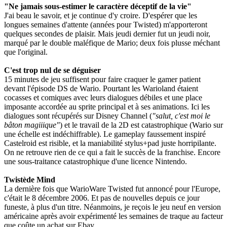
"Ne jamais sous-estimer le caractère déceptif de la vie"
J'ai beau le savoir, et je continue d'y croire. D'espérer que les
longues semaines d'attente (années pour Twisted) m'apporteront
quelques secondes de plaisir. Mais jeudi dernier fut un jeudi noir,
marqué par le double maléfique de Mario; deux fois plusse méchant
que l'original.
C'est trop nul de se déguiser
15 minutes de jeu suffisent pour faire craquer le gamer patient
devant l'épisode DS de Wario. Pourtant les Warioland étaient
cocasses et comiques avec leurs dialogues débiles et une place
imposante accordée au sprite principal et à ses animations. Ici les
dialogues sont récupérés sur Disney Channel (
"salut, c'est moi le
bâton magiiique"
) et le travail de la 2D est catastrophique (Wario sur
une échelle est indéchiffrable). Le gameplay faussement inspiré
Castelroid est risible, et la maniabilité stylus+pad juste horripilante.
On ne retrouve rien de ce qui a fait le succès de la franchise. Encore
une sous-traitance catastrophique d'une licence Nintendo.
Twistède Mind
La dernière fois que WarioWare Twisted fut annoncé pour l'Europe,
c'était le 8 décembre 2006. Et pas de nouvelles depuis ce jour
funeste, à plus d'un titre. Néanmoins, je reçois le jeu neuf en version
américaine après avoir expérimenté les semaines de traque au facteur
que coûte un achat sur Ebay.