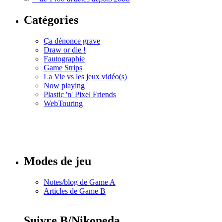
Catégories
Ça dénonce grave
Draw or die !
Fautographie
Game Strips
La Vie vs les jeux vidéo(s)
Now playing
Plastic 'n' Pixel Friends
WebTouring
Tous les
numéros
Modes de jeu
Notes/blog de Game A
Articles de Game B
Suivre B/Nikoneda