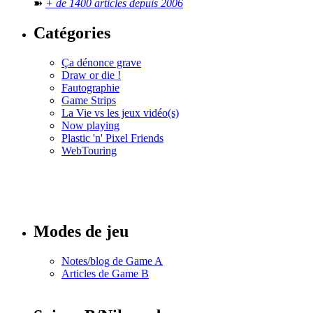
➽
+ de 1400 articles depuis 2006
Catégories
Ça dénonce grave
Draw or die !
Fautographie
Game Strips
La Vie vs les jeux vidéo(s)
Now playing
Plastic 'n' Pixel Friends
WebTouring
Tous les
numéros
Modes de jeu
Notes/blog de Game A
Articles de Game B