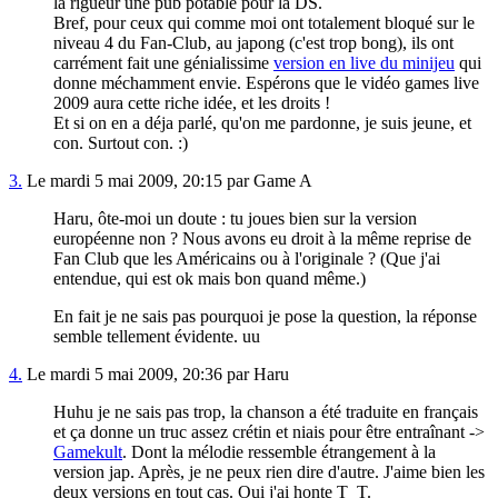
la rigueur une pub potable pour la DS.
Bref, pour ceux qui comme moi ont totalement bloqué sur le
niveau 4 du Fan-Club, au japong (c'est trop bong), ils ont
carrément fait une génialissime
version en live du minijeu
qui
donne méchamment envie. Espérons que le vidéo games live
2009 aura cette riche idée, et les droits !
Et si on en a déja parlé, qu'on me pardonne, je suis jeune, et
con. Surtout con. :)
3.
Le mardi 5 mai 2009, 20:15 par Game A
Haru, ôte-moi un doute : tu joues bien sur la version
européenne non ? Nous avons eu droit à la même reprise de
Fan Club que les Américains ou à l'originale ? (Que j'ai
entendue, qui est ok mais bon quand même.)
En fait je ne sais pas pourquoi je pose la question, la réponse
semble tellement évidente. u
u
4.
Le mardi 5 mai 2009, 20:36 par Haru
Huhu je ne sais pas trop, la chanson a été traduite en français
et ça donne un truc assez crétin et niais pour être entraînant ->
Gamekult
. Dont la mélodie ressemble étrangement à la
version jap. Après, je ne peux rien dire d'autre. J'aime bien les
deux versions en tout cas. Oui j'ai honte T_T.