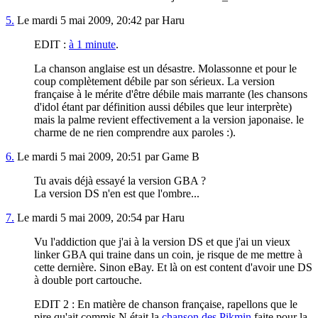
5.
Le mardi 5 mai 2009, 20:42 par Haru
EDIT :
à 1 minute
.
La chanson anglaise est un désastre. Molassonne et pour le
coup complètement débile par son sérieux. La version
française à le mérite d'être débile mais marrante (les chansons
d'idol étant par définition aussi débiles que leur interprète)
mais la palme revient effectivement a la version japonaise. le
charme de ne rien comprendre aux paroles :).
6.
Le mardi 5 mai 2009, 20:51 par Game B
Tu avais déjà essayé la version GBA ?
La version DS n'en est que l'ombre...
7.
Le mardi 5 mai 2009, 20:54 par Haru
Vu l'addiction que j'ai à la version DS et que j'ai un vieux
linker GBA qui traine dans un coin, je risque de me mettre à
cette dernière. Sinon eBay. Et là on est content d'avoir une DS
à double port cartouche.
EDIT 2 : En matière de chanson française, rapellons que le
pire qu'ait commis N était la
chanson des Pikmin
faite pour la