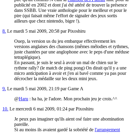
publicité en 2002 et dont j'ai été attéré de trouver la présence
dans SSBB. Une vraie anthologie pour le meilleur et pour le
pire (qui faisait même l'effort de signaler des jeux sortis
ailleurs que chez nintendo, bigre !).
8.
Le mardi 5 mai 2009, 20:58 par Pixoshiru
Ouep, la version us du jeu embarque effectivement les
versions anglaises des chansons (mêmes mélodies et rythmes,
juste chantées par une anglophone avec le peps d'une méduse
tetraplégique).
En passant, je suis le seul à avoir un mal de chien sur le
rythme rally? (le match de ping pong) On dirait qu'il y a une
micro anticipation à avoir et j'en ai bavé comme ya pas pour
décrocher la médaille sur les deux mini jeux.
9.
Le mardi 5 mai 2009, 21:19 par Game A
@
Haru
: ha ha, je l'adore. Mon prochain jeu je crois.^^
10.
Le mercredi 6 mai 2009, 01:24 par Pixoshiru
Je peux pas imaginer qu'ils aient osé faire une abomination
pareille.
Si au moins ils avaient gardé la sobriété de
l'arrangement