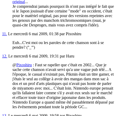
original
...
Je comprendrai jamais pourquoi ils n'ont pas intégré le fait que
si le Japon jouissait d'une certaine "mode" en occident, c'était
pour le matériel original, pas pour des versions repeintes avec
les genoux par des manchots trichromosomiques (ouai, je
quasi-cite Desproges, mais vous avez compris l'idée).
11.
Le mercredi 6 mai 2009, 01:38 par Pixoshiru
Euh...C'est moi ou les paroles de cette chanson sont à se
pendre? (°_°')
12.
Le mercredi 6 mai 2009, 19:31 par Haru
@
Pixoshiru
: Faut se rapeller que c'était en 2002... Que je
sache cette chanson n'avait servi qu'a une vague pub télé... A
l'époque, le casual n'existait pas, Pikmin était un titre gamer, et
j'étais le seul au collège à avoir des mangas dans mon sac à
dos et un prof d'arts plastiques qui n'avait pas honte de parler
de miyamoto avec moi... C'était loin. Nintendo europe pensait
qu'ils fallaient faire comme s'il y avait eux seuls sur le marché
et effacer toute trace d'origine japonaise dans les produits.
Nintendo Europe a quand même été passablement dépassé par
les événements pendant toute la période GC...
13.
Le mercredi 6 mai 2009, 19:58 par Pixoshiru