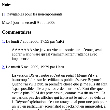
Notes
[
1
] navigables pour les non-japonisants.
Mise à jour : mercredi 9 août 2006
Commentaires
1.
Le lundi 7 août 2006, 17:55 par YaKi
AAAAAAA vite je veux vite une sortie européenne j'avais
adorer wario ware qu'est vraiment kiffant j'attends avec
impatience
2.
Le mardi 5 mai 2009, 19:29 par Haru
La version DS est sortie et c'est un régal ! Même s'il y a
beaucoup à dire sur les édifiantes publicités avec Beyoncé.
Quand j'ai vu la pub, la première chose que je me suis dit était
"spas possible, elle a pas assez de neurones". Faut dire que
c'est le plus PGM des jeux casual, comme m'a dit un ami. Et
ne parlons pas des affiches qui tapissent le métro : au dela de
la Béyoncéxploitation, c'est un ratage total pour une pub pour
un jeu en particulier (screenshot et packshot en minuscule), à