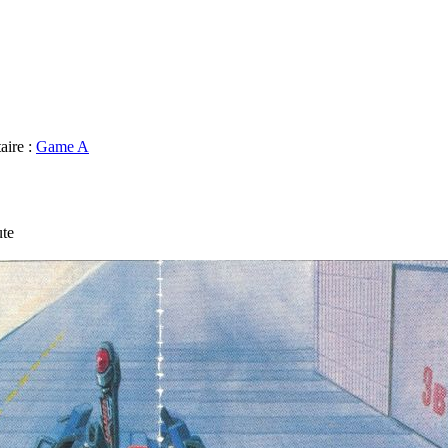
aire :
Game A
ute