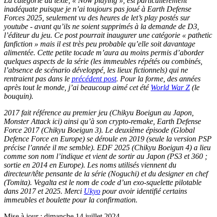
La catégorie du texte, « Now playing », est particulièrement
inadéquate puisque je n’ai toujours pas joué à
Earth Defense
Forces
2025, seulement vu des heures de let’s play postés sur
youtube - avant qu’ils ne soient supprimés à la demande de D3,
l’éditeur du jeu. Ce post pourrait inaugurer une catégorie « pathetic
fanfiction » mais il est très peu probable qu’elle soit davantage
alimentée. Cette petite tocade m’aura au moins permis d’aborder
quelques aspects de la série (les immeubles répétés ou combinés,
l’absence de scénario développé, les lieux fictionnels) qui ne
rentraient pas dans le
précédent post
. Pour la forme, des années
après tout le monde, j’ai beaucoup aimé cet été
World War Z
(le
bouquin).
2017 fait référence au premier jeu (Chikyu Boeigun au Japon,
Monster Attack ici) ainsi qu’à son crypto-remake, Earth Defense
Force 2017 (
Chikyu Boeigun
3). Le deuxième épisode (Global
Defence Force en Europe) se déroule en 2019 (seule la version PSP
précise l’année il me semble). EDF 2025 (
Chikyu Boeigun 4) a lieu
comme son nom l’indique et vient de sortir au Japon (
PS3 et 360 ;
sortie en 2014 en Europe). Les noms utilisés viennent du
directeur/tête pensante de la série (Noguchi) et du designer en chef
(Tomita). Vegalta est le nom de code d’un exo-squelette pilotable
dans 2017 et 2025. Merci
Ukyo
pour avoir identifié certains
immeubles et boulette pour la confirmation.
Mise à jour : dimanche 14 juillet 2024