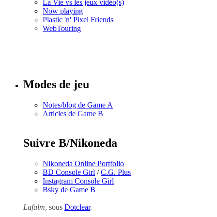
La Vie vs les jeux vidéo(s)
Now playing
Plastic 'n' Pixel Friends
WebTouring
Tous les
numéros
Modes de jeu
Notes/blog de Game A
Articles de Game B
Suivre B/Nikoneda
Nikoneda Online Portfolio
BD Console Girl
/
C.G. Plus
Instagram Console Girl
Bsky de Game B
Lafalm
, sous
Dotclear
.