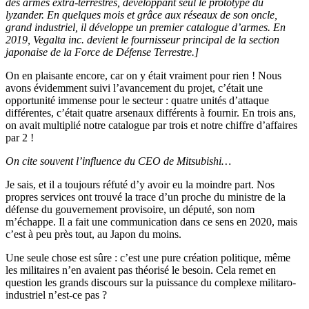
des armes extra-terrestres, développant seul le prototype du
lyzander. En quelques mois et grâce aux réseaux de son oncle,
grand industriel, il développe un premier catalogue d’armes. En
2019, Vegalta inc. devient le fournisseur principal de la section
japonaise de la Force de Défense Terrestre.]
On en plaisante encore, car on y était vraiment pour rien ! Nous
avons évidemment suivi l’avancement du projet, c’était une
opportunité immense pour le secteur : quatre unités d’attaque
différentes, c’était quatre arsenaux différents à fournir. En trois ans,
on avait multiplié notre catalogue par trois et notre chiffre d’affaires
par 2 !
On cite souvent l’influence du CEO de Mitsubishi…
Je sais, et il a toujours réfuté d’y avoir eu la moindre part. Nos
propres services ont trouvé la trace d’un proche du ministre de la
défense du gouvernement provisoire, un député, son nom
m’échappe. Il a fait une communication dans ce sens en 2020, mais
c’est à peu près tout, au Japon du moins.
Une seule chose est sûre : c’est une pure création politique, même
les militaires n’en avaient pas théorisé le besoin. Cela remet en
question les grands discours sur la puissance du complexe militaro-
industriel n’est-ce pas ?