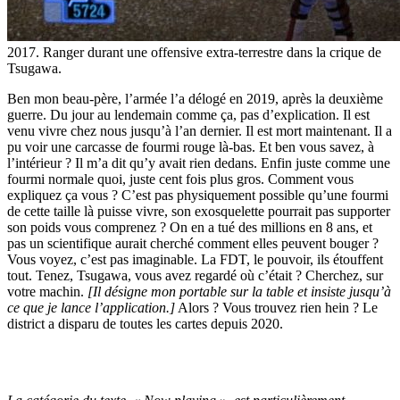
2017. Ranger durant une offensive extra-terrestre dans la crique de
Tsugawa.
Ben mon beau-père, l’armée l’a délogé en 2019, après la deuxième
guerre. Du jour au lendemain comme ça, pas d’explication. Il est
venu vivre chez nous jusqu’à l’an dernier. Il est mort maintenant. Il a
pu voir une carcasse de fourmi rouge là-bas. Et ben vous savez, à
l’intérieur ? Il m’a dit qu’y avait rien dedans. Enfin juste comme une
fourmi normale quoi, juste cent fois plus gros. Comment vous
expliquez ça vous ? C’est pas physiquement possible qu’une fourmi
de cette taille là puisse vivre, son exosquelette pourrait pas supporter
son poids vous comprenez ? On en a tué des millions en 8 ans, et
pas un scientifique aurait cherché comment elles peuvent bouger ?
Vous voyez, c’est pas imaginable. La FDT, le pouvoir, ils étouffent
tout. Tenez, Tsugawa, vous avez regardé où c’était ? Cherchez, sur
votre machin.
[Il désigne mon portable sur la table et insiste jusqu’à
ce que je lance l’application.]
Alors ? Vous trouvez rien hein ? Le
district a disparu de toutes les cartes depuis 2020.