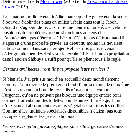
Détournement de la
Mori Tower
(2017) et du
Yokohama Landmark
Tower
(2019).
La situation juridique était inédite, parce que l’Agence était la seule
à pouvoir établir des plans en milieu urbain dans tout le Japon.
Quand il s’agissait de reconstruire une mairie ou une école, cela ne
posait pas de problèmes, même si quelques anciens élus
n’appréciaient pas d’être mis à l’écart. C’était plus délicat quand il
s’agissait d’une propriété privée, au début du moins ; ils devaient
bâtir selon nos plans sans déroger. Refuser nos plans revenait à
céder gratuitement les droits sur le terrain à l’Etat. Une expropriation
dans l’ancien Shibuya a suffi pour qu’ils se plient tous à la règle.
Certains architectes n’ont-ils pas proposé leurs services ?
Si bien sûr. J’ai pris sur moi d’en accueillir deux mondialement
connus. J’ai remercié le premier au bout d’une semaine, le deuxième
n’est pas revenu au bout de trois ; ils n’avaient pas compris
l’urgence, qu’on ne pouvait pas bloquer une équipe entière pour
corriger l’orientation des toilettes pour femmes d’un étage. L’un
d’eux voulait absolument des murs végétalisés sur tous les édifices.
Comme si les jardiniers spécialisés disponibles n’étaient pas tous
occupés à replanter les parcs nationaux.
Pensez-vous qu’on puisse expliquer par cette urgence les drames
qui ont…