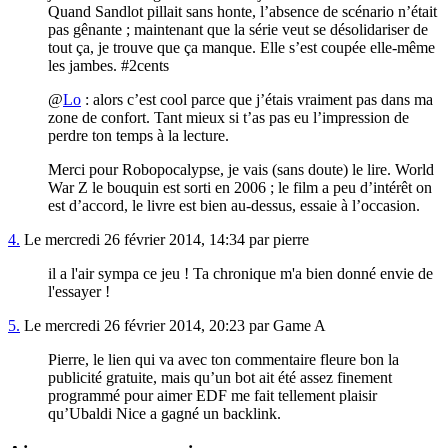
Quand Sandlot pillait sans honte, l’absence de scénario n’était
pas gênante ; maintenant que la série veut se désolidariser de
tout ça, je trouve que ça manque. Elle s’est coupée elle-même
les jambes. #2cents
@
Lo
: alors c’est cool parce que j’étais vraiment pas dans ma
zone de confort. Tant mieux si t’as pas eu l’impression de
perdre ton temps à la lecture.
Merci pour Robopocalypse, je vais (sans doute) le lire. World
War Z le bouquin est sorti en 2006 ; le film a peu d’intérêt on
est d’accord, le livre est bien au-dessus, essaie à l’occasion.
4.
Le mercredi 26 février 2014, 14:34 par pierre
il a l'air sympa ce jeu ! Ta chronique m'a bien donné envie de
l'essayer !
5.
Le mercredi 26 février 2014, 20:23 par Game A
Pierre, le lien qui va avec ton commentaire fleure bon la
publicité gratuite, mais qu’un bot ait été assez finement
programmé pour aimer EDF me fait tellement plaisir
qu’Ubaldi Nice a gagné un backlink.