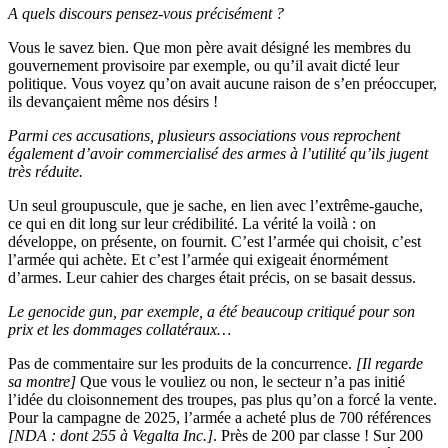
A quels discours pensez-vous précisément ?
Vous le savez bien. Que mon père avait désigné les membres du
gouvernement provisoire par exemple, ou qu’il avait dicté leur
politique. Vous voyez qu’on avait aucune raison de s’en préoccuper,
ils devançaient même nos désirs !
Parmi ces accusations, plusieurs associations vous reprochent
également d’avoir commercialisé des armes à l’utilité qu’ils jugent
très réduite.
Un seul groupuscule, que je sache, en lien avec l’extrême-gauche,
ce qui en dit long sur leur crédibilité. La vérité la voilà : on
développe, on présente, on fournit. C’est l’armée qui choisit, c’est
l’armée qui achète. Et c’est l’armée qui exigeait énormément
d’armes. Leur cahier des charges était précis, on se basait dessus.
Le genocide gun, par exemple, a été beaucoup critiqué pour son
prix et les dommages collatéraux…
Pas de commentaire sur les produits de la concurrence.
[Il regarde
sa montre]
Que vous le vouliez ou non, le secteur n’a pas initié
l’idée du cloisonnement des troupes, pas plus qu’on a forcé la vente.
Pour la campagne de 2025, l’armée a acheté plus de 700 références
[NDA : dont 255 à Vegalta Inc.]
. Près de 200 par classe ! Sur 200