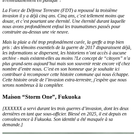
irrémédiablement en panique ?
La Force de Défense Terrestre (FDT) a repoussé la troisième
invasion il y a déjà cinq ans. Cinq ans, c’est tellement moins que
douze, et c’est pourtant une éternité. Une éternité durant laquelle
nous avons profondément enfoui les traumatismes passés pour
construire au-dessus une vie neuve.
Mais la plaie a été trop profondément curée, la greffe a trop bien
pris : des témoins essentiels de la guerre de 2017 disparaissent déjà,
les informations se dispersent, les historiens n’ont accès à aucune
archive - mais existent-elles au moins ?Le concept de “citoyen” n’a
plus grand-sens aujourd’hui mais son souvenir reste encore vif chez
nombre d’entre nous. C’est en son honneur que je souhaite ici
contribuer à recomposer cette histoire commune qui nous échappe.
Cette histoire orale de l’invasion extra-terrestre, j’espère que nous
serons nombreux à la compléter.
Maison “Storm One”, Fukuoka
[XXXXXX a servi durant les trois guerres d’invasion, dont les deux
dernières en tant que sous-officier. Blessé en 2025, il est depuis en
convalescence à Fukuoka. Son identité a été masquée à sa
demande.]