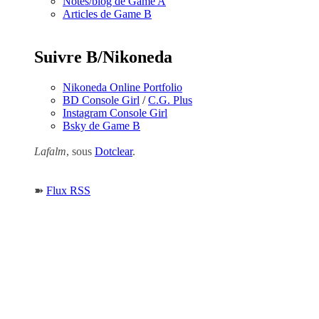
Notes/blog de Game A
Articles de Game B
Suivre B/Nikoneda
Nikoneda Online Portfolio
BD Console Girl
/
C.G. Plus
Instagram Console Girl
Bsky de Game B
Lafalm
, sous
Dotclear
.
➽
Flux RSS