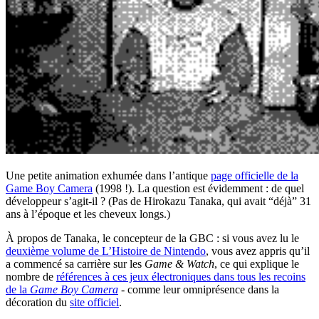
Une petite animation exhumée dans l’antique
page officielle de la
Game Boy Camera
(1998 !). La question est évidemment : de quel
développeur s’agit-il ? (Pas de Hirokazu Tanaka, qui avait “déjà” 31
ans à l’époque et les cheveux longs.)
À propos de Tanaka, le concepteur de la GBC : si vous avez lu le
deuxième volume de L’Histoire de Nintendo
, vous avez appris qu’il
a commencé sa carrière sur les
Game & Watch
, ce qui explique le
nombre de
références à ces jeux électroniques dans tous les recoins
de la
Game Boy Camera
- comme leur omniprésence dans la
décoration du
site officiel
.