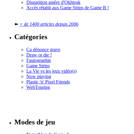
Disparition amère d'Okhtosk
Accès rétabli aux Game Strips de Game B !
➽
+ de 1400 articles depuis 2006
Catégories
Ça dénonce grave
Draw or die !
Fautographie
Game Strips
La Vie vs les jeux vidéo(s)
Now playing
Plastic 'n' Pixel Friends
WebTouring
Tous les
numéros
Modes de jeu