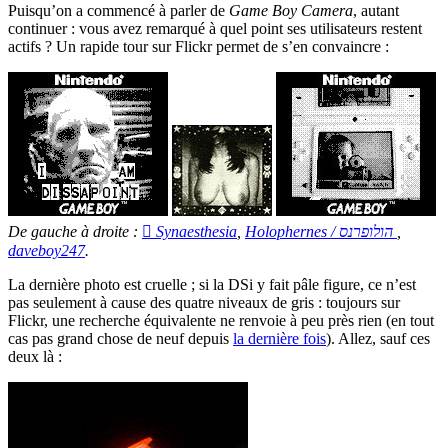
Puisqu’on a commencé à parler de
Game Boy Camera
, autant
continuer : vous avez remarqué à quel point ses utilisateurs restent
actifs ? Un rapide tour sur Flickr permet de s’en convaincre :
De gauche à droite :
 Synaesthesia
,
Holophernes / הולופרנס
,
daveboy247
.
La dernière photo est cruelle ; si la DSi y fait pâle figure, ce n’est
pas seulement à cause des quatre niveaux de gris : toujours sur
Flickr, une recherche équivalente ne renvoie à peu près rien (en tout
cas pas grand chose de neuf depuis
la dernière fois
). Allez, sauf ces
deux là :