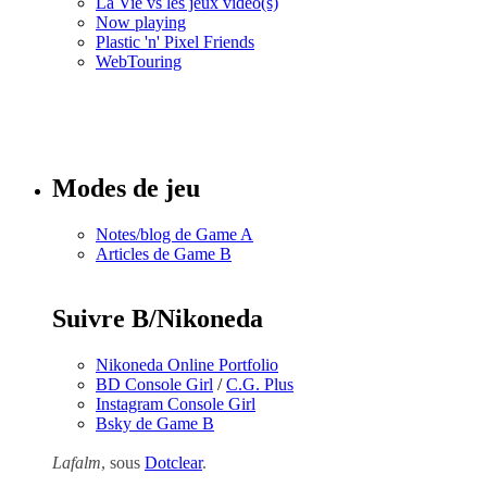
La Vie vs les jeux vidéo(s)
Now playing
Plastic 'n' Pixel Friends
WebTouring
Tous les
numéros
Modes de jeu
Notes/blog de Game A
Articles de Game B
Suivre B/Nikoneda
Nikoneda Online Portfolio
BD Console Girl
/
C.G. Plus
Instagram Console Girl
Bsky de Game B
Lafalm
, sous
Dotclear
.