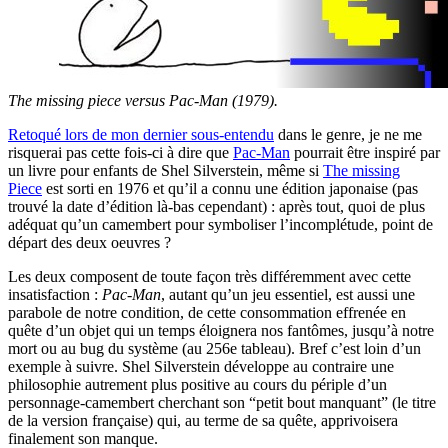
The missing piece versus Pac-Man (1979).
Retoqué lors de mon dernier sous-entendu
dans le genre, je ne me
risquerai pas cette fois-ci à dire que
Pac-Man
pourrait être inspiré par
un livre pour enfants de Shel Silverstein, même si
The missing
Piece
est sorti en 1976 et qu’il a connu une édition japonaise (pas
trouvé la date d’édition là-bas cependant) : après tout, quoi de plus
adéquat qu’un camembert pour symboliser l’incomplétude, point de
départ des deux oeuvres ?
Les deux composent de toute façon très différemment avec cette
insatisfaction :
Pac-Man
, autant qu’un jeu essentiel, est aussi une
parabole de notre condition, de cette consommation effrenée en
quête d’un objet qui un temps éloignera nos fantômes, jusqu’à notre
mort ou au bug du système (au 256e tableau). Bref c’est loin d’un
exemple à suivre. Shel Silverstein développe au contraire une
philosophie autrement plus positive au cours du périple d’un
personnage-camembert cherchant son “petit bout manquant” (le titre
de la version française) qui, au terme de sa quête, apprivoisera
finalement son manque.