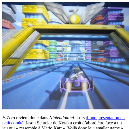
F-Zero
revient donc dans
Nintendoland
. Lors
d’une présentation en
petit comité
, Jason Schreier de Kotaku croit d’abord être face à un
jeu qui « ressemble à Mario Kart ». Voilà donc le « smaller game »