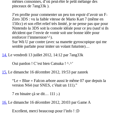
mêmes consonnes, d’où peut-être le petit mélange des
pinceaux de 7ang33k ).
J’en profite pour commenter un peu ton espoir d’avoir un F-
Zero 3DS : vu la faible vitesse de Mario Kart 7 (même en
150cc) et son effet relief très limité, je ne pense pas que pour
Nintendo la 3DS soit la console idéale pour ce jeu (sauf si ils
décident que l’envie de vomir soit une bonne idée pour
renforcer l’immersion^^).
Sur Wii U par contre (avec sa manette gyroscopique qui me
semble parfaite pour imiter un volant futuriste)…
14.
Le vendredi 13 juillet 2012, 14:12 par 7ang33k
Oui pardon ! C’est bien Catsuka ! ^.^’
15.
Le dimanche 16 décembre 2012, 19:53 par zanrek
“Le « Blue » Falcon arbore aussi le même 07 que depuis la
version N64 (sur SNES, c’était un 111).”
7 en binaire çà se dit… 111 ;-)
16.
Le dimanche 16 décembre 2012, 20:03 par Game A
Excellent, merci beaucoup pour l’info ! :D