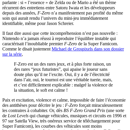
parlante : si « l’essence » de Zelda ou de Mario a été un thème
récurrent des entretiens entre Satoru Iwata et les développeurs
depuis des années,
F-Zero
n’a manifestement pas profité du même
soin qui aurait rendu l’univers du mini-jeu immédiatement
identifiable, même pour Jason Schreier.
Il faut dire aussi que cette incompréhension n’est pas nouvelle :
Nintendo n’a jamais réussi à reproduire l’équilibre instable qui
caractérisait l’inoubliable premier
F-Zero
de la Super Famicom.
Comme le disait justement
Michael de Grospixels dans son dossier
sur la série
,
F-Zero est un des rares jeux, et à plus forte raison, un
des rares “jeux futuristes”, qui apaise le joueur sans
doute plus qu’il ne l’excite. Oui, il y a de l’électricité
dans l’air, oui, le tournoi est une véritable tuerie, mais,
et c’est difficilement explicable : malgré la violence de
la situation, le soft est calme !
Paix et excitation, violence et calme, impossible de faire l’économie
des antithèses pour décrire le jeu :
F-Zero
forçait miraculeusement
les contraires à cohabiter. Or, dès
BS F-Zero Grand Prix
(une sorte
de
Lost Levels
qui change véhicules, musiques et circuits en 1996 et
97 sur Satella View, très onéreux service de téléchargement pour
Super Famicom), les courbes des véhicules sont moins