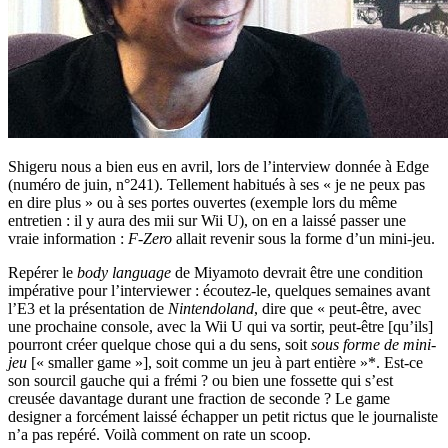
Shigeru nous a bien eus en avril, lors de l’interview donnée à Edge
(numéro de juin, n°241). Tellement habitués à ses « je ne peux pas
en dire plus » ou à ses portes ouvertes (exemple lors du même
entretien : il y aura des mii sur Wii U), on en a laissé passer une
vraie information :
F-Zero
allait revenir sous la forme d’un mini-jeu.
Repérer le
body language
de Miyamoto devrait être une condition
impérative pour l’interviewer : écoutez-le, quelques semaines avant
l’E3 et la présentation de
Nintendoland
, dire que « peut-être, avec
une prochaine console, avec la Wii U qui va sortir, peut-être [qu’ils]
pourront créer quelque chose qui a du sens, soit
sous forme de mini-
jeu
[« smaller game »], soit comme un jeu à part entière »*. Est-ce
son sourcil gauche qui a frémi ? ou bien une fossette qui s’est
creusée davantage durant une fraction de seconde ? Le game
designer a forcément laissé échapper un petit rictus que le journaliste
n’a pas repéré. Voilà comment on rate un scoop.