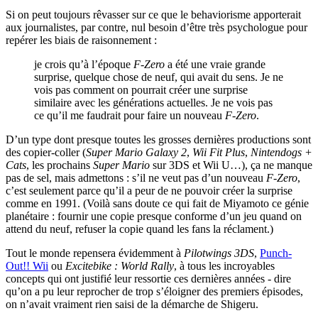
Si on peut toujours rêvasser sur ce que le behaviorisme apporterait
aux journalistes, par contre, nul besoin d’être très psychologue pour
repérer les biais de raisonnement :
je crois qu’à l’époque
F-Zero
a été une vraie grande
surprise, quelque chose de neuf, qui avait du sens. Je ne
vois pas comment on pourrait créer une surprise
similaire avec les générations actuelles. Je ne vois pas
ce qu’il me faudrait pour faire un nouveau
F-Zero
.
D’un type dont presque toutes les grosses dernières productions sont
des copier-coller (
Super Mario Galaxy 2
,
Wii Fit Plus
,
Nintendogs +
Cats
, les prochains
Super Mario
sur 3DS et Wii U…), ça ne manque
pas de sel, mais admettons : s’il ne veut pas d’un nouveau
F-Zero
,
c’est seulement parce qu’il a peur de ne pouvoir créer la surprise
comme en 1991. (Voilà sans doute ce qui fait de Miyamoto ce génie
planétaire : fournir une copie presque conforme d’un jeu quand on
attend du neuf, refuser la copie quand les fans la réclament.)
Tout le monde repensera évidemment à
Pilotwings 3DS
,
Punch-
Out!! Wii
ou
Excitebike : World Rally
, à tous les incroyables
concepts qui ont justifié leur ressortie ces dernières années - dire
qu’on a pu leur reprocher de trop s’éloigner des premiers épisodes,
on n’avait vraiment rien saisi de la démarche de Shigeru.