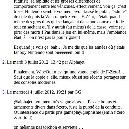
futuriste, sa rapidité et les grosses différences de
comportement entre les véhicules, effectivement, voir ça, c’est
triste. Nintendo semble vraiment avoir laissé le public “adulte”
de côté depuis la Wii : rappelez-vous F-Zéro, c’était quand
même des gros durs qui se lançaient dans une course de folie
tout en sachant qu’il y aurait (au mieux) de la casse, voire (au
pire) des morts ! Pas dans le jeu en lui-même, mais l’ambiance
était là - on n’est pas là pour rigoler !
Et quand je vois ça, bah… Je me dis que les années où j’étais
fanboy Nintendo sont bieeeeeen loin !!
2.
Le mardi 3 juillet 2012, 13:42 par Alphajet
Finalement, WipeOut n’est qu’une vague copie de F-Zero! …
Sauf que la copie a, elle, mieux réussi ses récents portages sur
des consoles modernes.
3.
Le mercredi 4 juillet 2012, 19:21 par GG
@alphajet : vraiment très vague alors … Pas de bonus et
armements divers dans f-zero, juste la pureté de la conduite.
Quintessence du partis pris gameplay/graphisme (enfin f-zero
X surtout)
on mélange pas torchon et serviette …