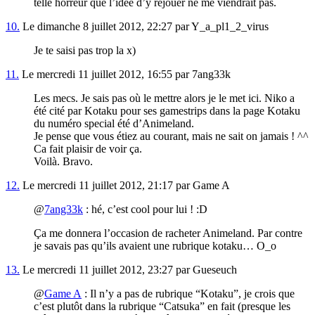
telle horreur que l’idée d’y rejouer ne me viendrait pas.
10.
Le dimanche 8 juillet 2012, 22:27 par Y_a_pl1_2_virus
Je te saisi pas trop la x)
11.
Le mercredi 11 juillet 2012, 16:55 par 7ang33k
Les mecs. Je sais pas où le mettre alors je le met ici. Niko a
été cité par Kotaku pour ses gamestrips dans la page Kotaku
du numéro special été d’Animeland.
Je pense que vous étiez au courant, mais ne sait on jamais ! ^^
Ca fait plaisir de voir ça.
Voilà. Bravo.
12.
Le mercredi 11 juillet 2012, 21:17 par Game A
@
7ang33k
: hé, c’est cool pour lui ! :D
Ça me donnera l’occasion de racheter Animeland. Par contre
je savais pas qu’ils avaient une rubrique kotaku… O_o
13.
Le mercredi 11 juillet 2012, 23:27 par Gueseuch
@
Game A
: Il n’y a pas de rubrique “Kotaku”, je crois que
c’est plutôt dans la rubrique “Catsuka” en fait (presque les