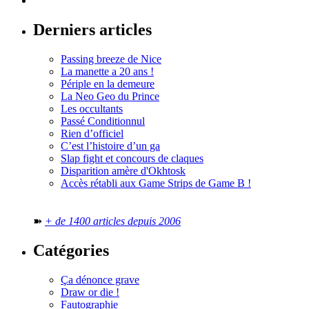
Derniers articles
Passing breeze de Nice
La manette a 20 ans !
Périple en la demeure
La Neo Geo du Prince
Les occultants
Passé Conditionnul
Rien d’officiel
C’est l’histoire d’un ga
Slap fight et concours de claques
Disparition amère d'Okhtosk
Accès rétabli aux Game Strips de Game B !
➽
+ de 1400 articles depuis 2006
Catégories
Ça dénonce grave
Draw or die !
Fautographie