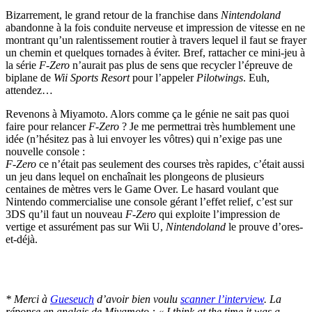
Bizarrement, le grand retour de la franchise dans
Nintendoland
abandonne à la fois conduite nerveuse et impression de vitesse en ne
montrant qu’un ralentissement routier à travers lequel il faut se frayer
un chemin et quelques tornades à éviter. Bref, rattacher ce mini-jeu à
la série
F-Zero
n’aurait pas plus de sens que recycler l’épreuve de
biplane de
Wii Sports Resort
pour l’appeler
Pilotwings
. Euh,
attendez…
Revenons à Miyamoto. Alors comme ça le génie ne sait pas quoi
faire pour relancer
F-Zero
? Je me permettrai très humblement une
idée (n’hésitez pas à lui envoyer les vôtres) qui n’exige pas une
nouvelle console :
F-Zero
ce n’était pas seulement des courses très rapides, c’était aussi
un jeu dans lequel on enchaînait les plongeons de plusieurs
centaines de mètres vers le Game Over. Le hasard voulant que
Nintendo commercialise une console gérant l’effet relief, c’est sur
3DS qu’il faut un nouveau
F-Zero
qui exploite l’impression de
vertige et assurément pas sur Wii U,
Nintendoland
le prouve d’ores-
et-déjà.
* Merci à
Gueseuch
d’avoir bien voulu
scanner l’interview
. La
réponse en anglais de Miyamoto : « I think at the time it was a