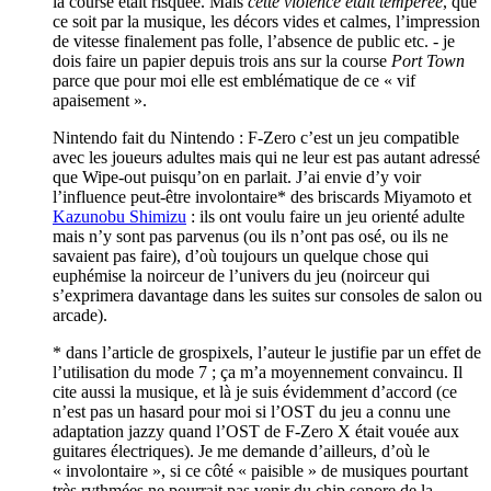
la course était risquée. Mais
cette violence était tempérée
, que
ce soit par la musique, les décors vides et calmes, l’impression
de vitesse finalement pas folle, l’absence de public etc. - je
dois faire un papier depuis trois ans sur la course
Port Town
parce que pour moi elle est emblématique de ce « vif
apaisement ».
Nintendo fait du Nintendo : F-Zero c’est un jeu compatible
avec les joueurs adultes mais qui ne leur est pas autant adressé
que Wipe-out puisqu’on en parlait. J’ai envie d’y voir
l’influence peut-être involontaire* des briscards Miyamoto et
Kazunobu Shimizu
: ils ont voulu faire un jeu orienté adulte
mais n’y sont pas parvenus (ou ils n’ont pas osé, ou ils ne
savaient pas faire), d’où toujours un quelque chose qui
euphémise la noirceur de l’univers du jeu (noirceur qui
s’exprimera davantage dans les suites sur consoles de salon ou
arcade).
* dans l’article de grospixels, l’auteur le justifie par un effet de
l’utilisation du mode 7 ; ça m’a moyennement convaincu. Il
cite aussi la musique, et là je suis évidemment d’accord (ce
n’est pas un hasard pour moi si l’OST du jeu a connu une
adaptation jazzy quand l’OST de F-Zero X était vouée aux
guitares électriques). Je me demande d’ailleurs, d’où le
« involontaire », si ce côté « paisible » de musiques pourtant
très rythmées ne pourrait pas venir du chip sonore de la