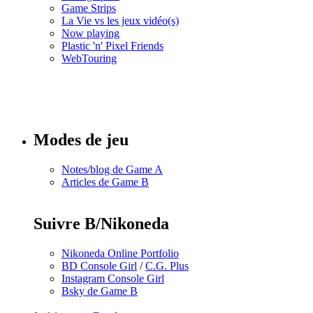
Game Strips
La Vie vs les jeux vidéo(s)
Now playing
Plastic 'n' Pixel Friends
WebTouring
Tous les
numéros
Modes de jeu
Notes/blog de Game A
Articles de Game B
Suivre B/Nikoneda
Nikoneda Online Portfolio
BD Console Girl
/
C.G. Plus
Instagram Console Girl
Bsky de Game B