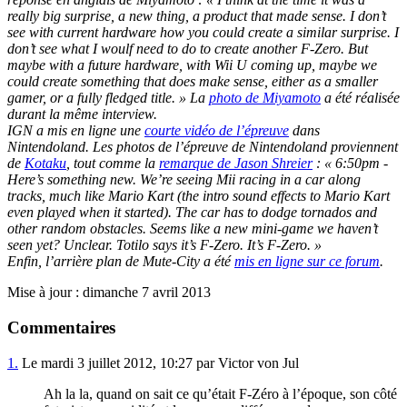
really big surprise, a new thing, a product that made sense. I don’t
see with current hardware how you could create a similar surprise. I
don’t see what I woulf need to do to create another F-Zero. But
maybe with a future hardware, with Wii U coming up, maybe we
could create something that does make sense, either as a smaller
gamer, or a fully fledged title. » La
photo de Miyamoto
a été réalisée
durant la même interview.
IGN a mis en ligne une
courte vidéo de l’épreuve
dans
Nintendoland. Les photos de l’épreuve de Nintendoland proviennent
de
Kotaku
, tout comme la
remarque de Jason Shreier
: « 6:50pm -
Here’s something new. We’re seeing Mii racing in a car along
tracks, much like Mario Kart (the intro sound effects to Mario Kart
even played when it started). The car has to dodge tornados and
other random obstacles. Seems like a new mini-game we haven’t
seen yet? Unclear. Totilo says it’s F-Zero. It’s F-Zero. »
Enfin, l’arrière plan de Mute-City a été
mis en ligne sur ce forum
.
Mise à jour : dimanche 7 avril 2013
Commentaires
1.
Le mardi 3 juillet 2012, 10:27 par Victor von Jul
Ah la la, quand on sait ce qu’était F-Zéro à l’époque, son côté