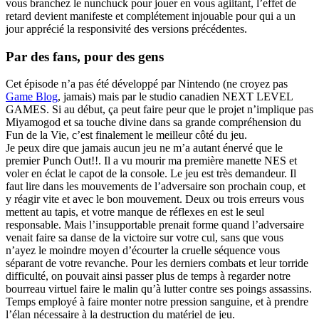
vous branchez le nunchuck pour jouer en vous agiitant, l’effet de
retard devient manifeste et complétement injouable pour qui a un
jour apprécié la responsivité des versions précédentes.
Par des fans, pour des gens
Cet épisode n’a pas été développé par Nintendo (ne croyez pas
Game Blog
, jamais) mais par le studio canadien NEXT LEVEL
GAMES. Si au début, ça peut faire peur que le projet n’implique pas
Miyamogod et sa touche divine dans sa grande compréhension du
Fun de la Vie, c’est finalement le meilleur côté du jeu.
Je peux dire que jamais aucun jeu ne m’a autant énervé que le
premier Punch Out!!. Il a vu mourir ma première manette NES et
voler en éclat le capot de la console. Le jeu est très demandeur. Il
faut lire dans les mouvements de l’adversaire son prochain coup, et
y réagir vite et avec le bon mouvement. Deux ou trois erreurs vous
mettent au tapis, et votre manque de réflexes en est le seul
responsable. Mais l’insupportable prenait forme quand l’adversaire
venait faire sa danse de la victoire sur votre cul, sans que vous
n’ayez le moindre moyen d’écourter la cruelle séquence vous
séparant de votre revanche. Pour les derniers combats et leur torride
difficulté, on pouvait ainsi passer plus de temps à regarder notre
bourreau virtuel faire le malin qu’à lutter contre ses poings assassins.
Temps employé à faire monter notre pression sanguine, et à prendre
l’élan nécessaire à la destruction du matériel de jeu.