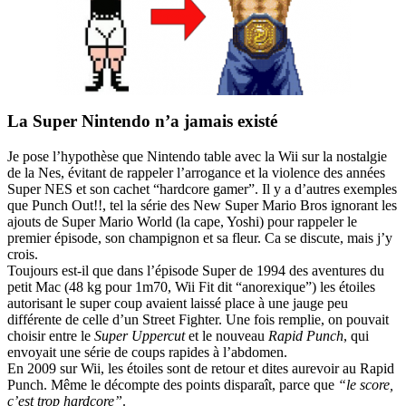
La Super Nintendo n’a jamais existé
Je pose l’hypothèse que Nintendo table avec la Wii sur la nostalgie
de la Nes, évitant de rappeler l’arrogance et la violence des années
Super NES et son cachet “hardcore gamer”. Il y a d’autres exemples
que Punch Out!!, tel la série des New Super Mario Bros ignorant les
ajouts de Super Mario World (la cape, Yoshi) pour rappeler le
premier épisode, son champignon et sa fleur. Ca se discute, mais j’y
crois.
Toujours est-il que dans l’épisode Super de 1994 des aventures du
petit Mac (48 kg pour 1m70, Wii Fit dit “anorexique”) les étoiles
autorisant le super coup avaient laissé place à une jauge peu
différente de celle d’un Street Fighter. Une fois remplie, on pouvait
choisir entre le
Super Uppercut
et le nouveau
Rapid Punch
, qui
envoyait une série de coups rapides à l’abdomen.
En 2009 sur Wii, les étoiles sont de retour et dites aurevoir au Rapid
Punch. Même le décompte des points disparaît, parce que
“le score,
c’est trop hardcore”
.