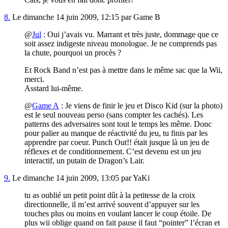
8.
Le dimanche 14 juin 2009, 12:15 par Game B
@
Jul
: Oui j’avais vu. Marrant et très juste, dommage que ce
soit assez indigeste niveau monologue. Je ne comprends pas
la chute, pourquoi un procès ?
Et Rock Band n’est pas à mettre dans le même sac que la Wii,
merci.
Asstard lui-même.
@
Game A
: Je viens de finir le jeu et Disco Kid (sur la photo)
est le seul nouveau perso (sans compter les cachés). Les
patterns des adversaires sont tout le temps les même. Donc
pour palier au manque de réactivité du jeu, tu finis par les
apprendre par coeur. Punch Out!! était jusque là un jeu de
réflexes et de conditionnement. C’est devenu est un jeu
interactif, un putain de Dragon’s Lair.
9.
Le dimanche 14 juin 2009, 13:05 par YaKi
tu as oublié un petit point dût à la petitesse de la croix
directionnelle, il m’est arrivé souvent d’appuyer sur les
touches plus ou moins en voulant lancer le coup étoile. De
plus wii oblige quand on fait pause il faut “pointer” l’écran et