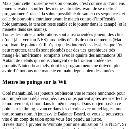
Mais pour cette troisième version console, c’est comme si d’anciens
joueurs avaient souffert les mêmes atrocités avant de se mettre à
programmer. Grâce à la sainte possibilité de sauter ces séquences, et
celle de pouvoir s’entrainer avant le match contre d’inoffensifs
hologrammes, la tension reste stable et le joueur dans le canapé (et la
manette dans ses mains).
Toutes les autres améliorations sont ainsi orientées joueur, des clins
d’oeil (à la version NES) aux petits détails de coin de menus (Mac
esquivant le pointeur). Il n’y a que les intermèdes dessinés que l’on
peut regretter, tant ils sont plombés par des tics graphiques très
manga-à-l’américaine, rompants avec la qualité des animations 3D.
Autant de détails qui nous changent de la froideur codée des
produits Nintendo actuels, dont les programmeurs ne doivent plus
avoir d’émotions une manette en main depuis bien des années.
Mettre les poings sur la Wii
Coté maniabilité, les joueurs oublieront vite le mode nunchuck pour
son imprécision déjà évoquée. Les coups partent après avoir effectué
le mouvement, et non dans le même temps. Dans un jeu basé à ce
point sur le timing, avancer dans les circuits avec un tel lag est une
torture sans nom. Ajoutez-y le Balance Board, et vous le pousserez
vite d’un coup de talon après vous être pendu au lustre.
Il reste donc à pivoter la Wiimote pour une utilisation “à la NES”. Si