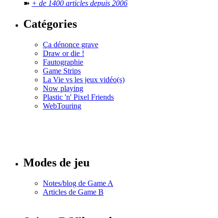
➽
+ de 1400 articles depuis 2006
Catégories
Ça dénonce grave
Draw or die !
Fautographie
Game Strips
La Vie vs les jeux vidéo(s)
Now playing
Plastic 'n' Pixel Friends
WebTouring
Tous les
numéros
Modes de jeu
Notes/blog de Game A
Articles de Game B