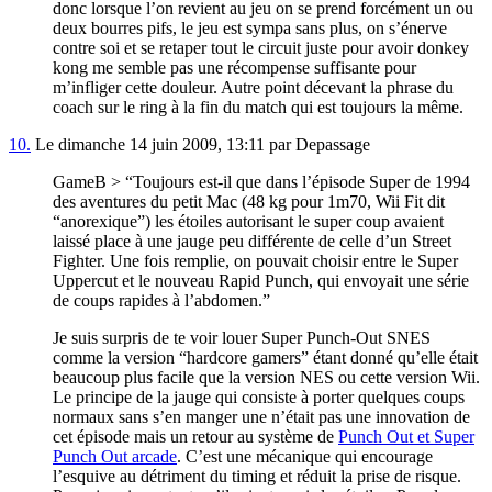
donc lorsque l’on revient au jeu on se prend forcément un ou
deux bourres pifs, le jeu est sympa sans plus, on s’énerve
contre soi et se retaper tout le circuit juste pour avoir donkey
kong me semble pas une récompense suffisante pour
m’infliger cette douleur. Autre point décevant la phrase du
coach sur le ring à la fin du match qui est toujours la même.
10.
Le dimanche 14 juin 2009, 13:11 par Depassage
GameB > “Toujours est-il que dans l’épisode Super de 1994
des aventures du petit Mac (48 kg pour 1m70, Wii Fit dit
“anorexique”) les étoiles autorisant le super coup avaient
laissé place à une jauge peu différente de celle d’un Street
Fighter. Une fois remplie, on pouvait choisir entre le Super
Uppercut et le nouveau Rapid Punch, qui envoyait une série
de coups rapides à l’abdomen.”
Je suis surpris de te voir louer Super Punch-Out SNES
comme la version “hardcore gamers” étant donné qu’elle était
beaucoup plus facile que la version NES ou cette version Wii.
Le principe de la jauge qui consiste à porter quelques coups
normaux sans s’en manger une n’était pas une innovation de
cet épisode mais un retour au système de
Punch Out et Super
Punch Out arcade
. C’est une mécanique qui encourage
l’esquive au détriment du timing et réduit la prise de risque.