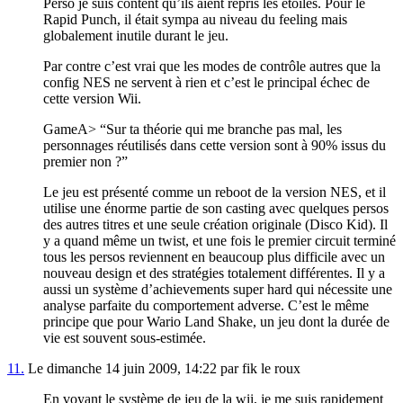
Perso je suis content qu’ils aient repris les étoiles. Pour le
Rapid Punch, il était sympa au niveau du feeling mais
globalement inutile durant le jeu.
Par contre c’est vrai que les modes de contrôle autres que la
config NES ne servent à rien et c’est le principal échec de
cette version Wii.
GameA> “Sur ta théorie qui me branche pas mal, les
personnages réutilisés dans cette version sont à 90% issus du
premier non ?”
Le jeu est présenté comme un reboot de la version NES, et il
utilise une énorme partie de son casting avec quelques persos
des autres titres et une seule création originale (Disco Kid). Il
y a quand même un twist, et une fois le premier circuit terminé
tous les persos reviennent en beaucoup plus difficile avec un
nouveau design et des stratégies totalement différentes. Il y a
aussi un système d’achievements super hard qui nécessite une
analyse parfaite du comportement adverse. C’est le même
principe que pour Wario Land Shake, un jeu dont la durée de
vie est souvent sous-estimée.
11.
Le dimanche 14 juin 2009, 14:22 par fik le roux
En voyant le système de jeu de la wii, je me suis rapidement