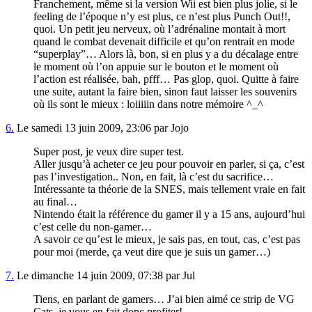
Franchement, même si la version Wii est bien plus jolie, si le
feeling de l’époque n’y est plus, ce n’est plus Punch Out!!,
quoi. Un petit jeu nerveux, où l’adrénaline montait à mort
quand le combat devenait difficile et qu’on rentrait en mode
“superplay”… Alors là, bon, si en plus y a du décalage entre
le moment où l’on appuie sur le bouton et le moment où
l’action est réalisée, bah, pfff… Pas glop, quoi. Quitte à faire
une suite, autant la faire bien, sinon faut laisser les souvenirs
où ils sont le mieux : loiiiiin dans notre mémoire ^_^
6.
Le samedi 13 juin 2009, 23:06 par Jojo
Super post, je veux dire super test.
Aller jusqu’à acheter ce jeu pour pouvoir en parler, si ça, c’est
pas l’investigation.. Non, en fait, là c’est du sacrifice…
Intéressante ta théorie de la SNES, mais tellement vraie en fait
au final…
Nintendo était la référence du gamer il y a 15 ans, aujourd’hui
c’est celle du non-gamer…
A savoir ce qu’est le mieux, je sais pas, en tout, cas, c’est pas
pour moi (merde, ça veut dire que je suis un gamer…)
7.
Le dimanche 14 juin 2009, 07:38 par Jul
Tiens, en parlant de gamers… J’ai bien aimé ce strip de VG
Cats, je vous en fait donc profiter!