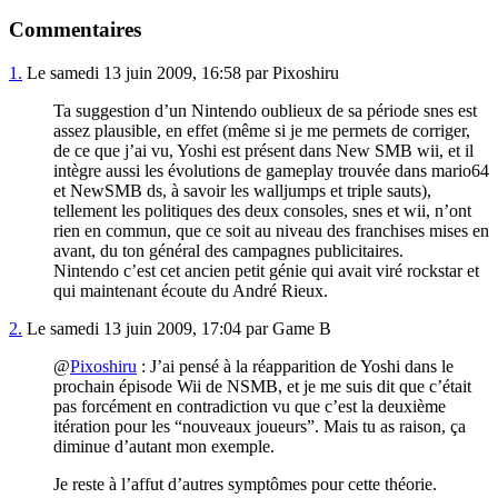
Commentaires
1.
Le samedi 13 juin 2009, 16:58 par Pixoshiru
Ta suggestion d’un Nintendo oublieux de sa période snes est
assez plausible, en effet (même si je me permets de corriger,
de ce que j’ai vu, Yoshi est présent dans New SMB wii, et il
intègre aussi les évolutions de gameplay trouvée dans mario64
et NewSMB ds, à savoir les walljumps et triple sauts),
tellement les politiques des deux consoles, snes et wii, n’ont
rien en commun, que ce soit au niveau des franchises mises en
avant, du ton général des campagnes publicitaires.
Nintendo c’est cet ancien petit génie qui avait viré rockstar et
qui maintenant écoute du André Rieux.
2.
Le samedi 13 juin 2009, 17:04 par Game B
@
Pixoshiru
: J’ai pensé à la réapparition de Yoshi dans le
prochain épisode Wii de NSMB, et je me suis dit que c’était
pas forcément en contradiction vu que c’est la deuxième
itération pour les “nouveaux joueurs”. Mais tu as raison, ça
diminue d’autant mon exemple.
Je reste à l’affut d’autres symptômes pour cette théorie.