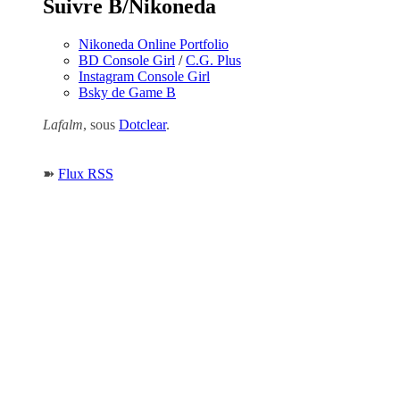
Suivre B/Nikoneda
Nikoneda Online Portfolio
BD Console Girl
/
C.G. Plus
Instagram Console Girl
Bsky de Game B
Lafalm
, sous
Dotclear
.
➽
Flux RSS