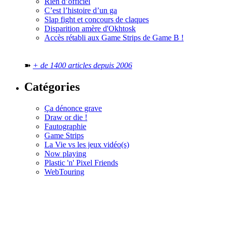
Rien d’officiel
C’est l’histoire d’un ga
Slap fight et concours de claques
Disparition amère d'Okhtosk
Accès rétabli aux Game Strips de Game B !
➽
+ de 1400 articles depuis 2006
Catégories
Ça dénonce grave
Draw or die !
Fautographie
Game Strips
La Vie vs les jeux vidéo(s)
Now playing
Plastic 'n' Pixel Friends
WebTouring
Tous les
numéros