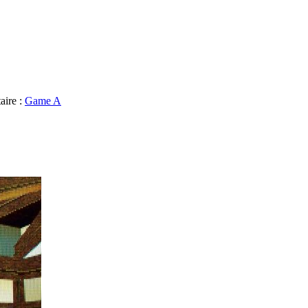
aire :
Game A