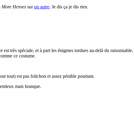
 More Heroes
sur
un autre
. Je dis ça je dis rien.
est très spéciale, et à part les énigmes tordues au-delà du raisonnable, j
s comme ce costume.
ut tout) est pas folichon et assez pénible pourtant.
tentieux mais branque.