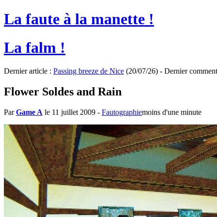
La faute à la manette !
La falm !
Dernier article :
Passing breeze de Nice
(20/07/26) - Dernier comment
Flower Soldes and Rain
Par
Game A
le 11 juillet 2009
-
Fautographie
moins d'une minute