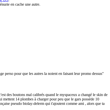
énurie en cache une autre.
page perso pour que les autres la noient en faisant leur promo dessus"
c'est des boutons mal calibrés quand le myspaceux a changé le skin de
qui mettent 14 plombes à charger pour peu que le gars possède 10
ançaise pseudo biolay-delerm qui t'ajoutent comme ami , alors que ta