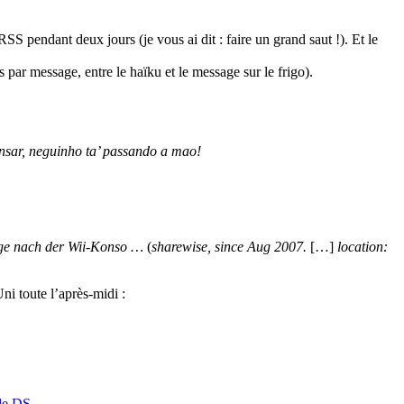
SS pendant deux jours (je vous ai dit : faire un grand saut !). Et le
par message, entre le haïku et le message sur le frigo).
ensar, neguinho ta’ passando a mao!
ge nach der Wii-Konso …
(
sharewise, since Aug 2007.
[…]
location:
ni toute l’après-midi :
 de DS
.