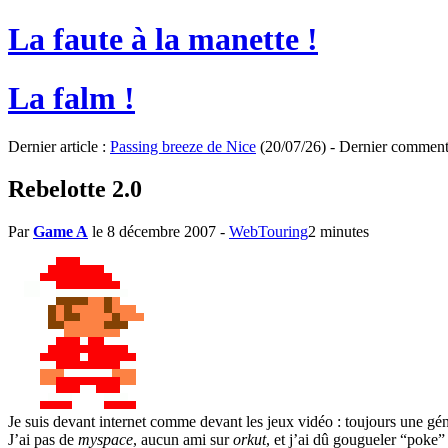
La faute à la manette !
La falm !
Dernier article :
Passing breeze de Nice
(20/07/26) - Dernier comment
Rebelotte 2.0
Par
Game A
le 8 décembre 2007
-
WebTouring
2 minutes
Je suis devant internet comme devant les jeux vidéo : toujours une gén
J’ai pas de
myspace
, aucun ami sur
orkut
, et j’ai dû gougueler “pok