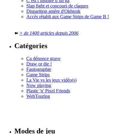
C’est l’histoire d’un ga
Slap fight et concours de claques
Disparition amère d'Okhtosk
Accès rétabli aux Game Strips de Game B !
➽
+ de 1400 articles depuis 2006
Catégories
Ça dénonce grave
Draw or die !
Fautographie
Game Strips
La Vie vs les jeux vidéo(s)
Now playing
Plastic 'n' Pixel Friends
WebTouring
Tous les
numéros
Modes de jeu