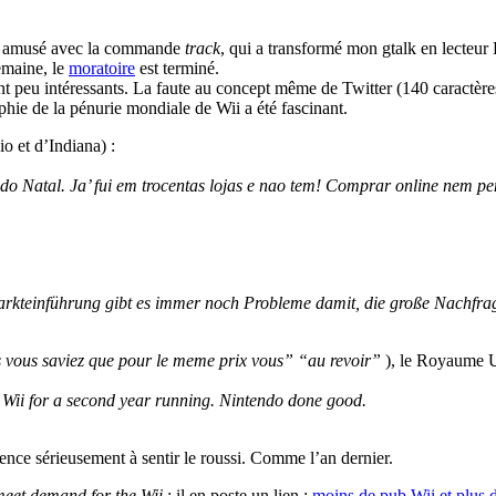
suis amusé avec la commande
track
, qui a transformé mon gtalk en lecteur R
emaine, le
moratoire
est terminé.
nt peu intéressants. La faute au concept même de Twitter (140 caractères 
phie de la pénurie mondiale de Wii a été fascinant.
io et d’Indiana) :
do Natal. Ja’ fui em trocentas lojas e nao tem! Comprar online nem p
teinführung gibt es immer noch Probleme damit, die große Nachfra
 vous saviez que pour le meme prix vous” “au revoir”
), le Royaume U
e Wii for a second year running. Nintendo done good.
ce sérieusement à sentir le roussi. Comme l’an dernier.
 meet demand for the Wii
; il en poste un lien :
moins de pub Wii et plus