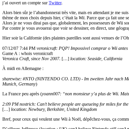
j’ai ouvert un compte sur
Twitter
.
Alors bien sûr je l’abandonnerai très vite, mais en attendant je me 
thème de mon choix depuis hier, c’était la
Wii
. Parce que ça fait une s
Alors je ne vous dirai pas que, globalement, les possesseurs de Wii so
Par contre je vous avouerai que voir se dessiner, en direct, une géogra
Hier soir la Californie (des plaintes pareilles sont aussi venues de l’Oh
07/12/07 7:44 PM
veronicraft: PQP! Impossivel comprar o Wii antes 
Game A : whois veronicraft
Veronica Craft, since Nov 2007.
[…]
location: Seaside, California
À midi en Allemagne :
sharewise: #NTO (NINTENDO CO. LTD) - Im zweiten Jahr nach Mark
Munich, Germany
)
La France peu après (
yoann007: “non monsieur y’a plus de Wii. Mais
2:09 PM nostrich: Can’t believe people are queueing for miles for th
[…]
location: Newbury, Berkshire, United Kingdom
Bref, pour ceux qui veulent une Wii à Noël, dépêchez-vous, ça commen
D’ailleurs Jeffgreco (
location : UK
)
can’t believe Nintendo still can’t