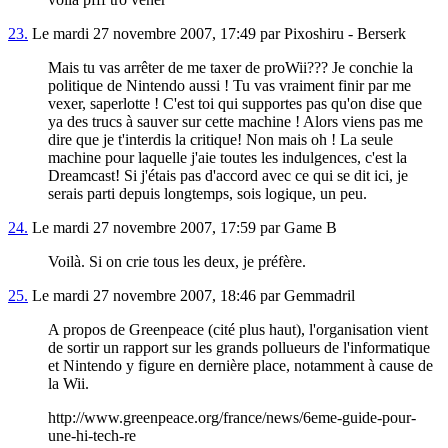
23.
Le mardi 27 novembre 2007, 17:49 par Pixoshiru - Berserk
Mais tu vas arrêter de me taxer de proWii??? Je conchie la
politique de Nintendo aussi ! Tu vas vraiment finir par me
vexer, saperlotte ! C'est toi qui supportes pas qu'on dise que
ya des trucs à sauver sur cette machine ! Alors viens pas me
dire que je t'interdis la critique! Non mais oh ! La seule
machine pour laquelle j'aie toutes les indulgences, c'est la
Dreamcast! Si j'étais pas d'accord avec ce qui se dit ici, je
serais parti depuis longtemps, sois logique, un peu.
24.
Le mardi 27 novembre 2007, 17:59 par Game B
Voilà. Si on crie tous les deux, je préfère.
25.
Le mardi 27 novembre 2007, 18:46 par Gemmadril
A propos de Greenpeace (cité plus haut), l'organisation vient
de sortir un rapport sur les grands pollueurs de l'informatique
et Nintendo y figure en dernière place, notamment à cause de
la Wii.
http://www.greenpeace.org/france/news/6eme-guide-pour-
une-hi-tech-re