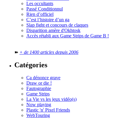
Les occultants
Passé Conditionnul
Rien d’officiel
C’est l’histoire d’un ga
Slap fight et concours de claques
Disparition amère d'Okhtosk
Accès rétabli aux Game Strips de Game B !
➽
+ de 1400 articles depuis 2006
Catégories
Ça dénonce grave
Draw or die !
Fautographie
Game Strips
La Vie vs les jeux vidéo(s)
Now playing
Plastic 'n' Pixel Friends
WebTouring
Tous les