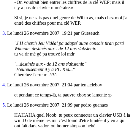
On voudrait bien entrer les chiffres de la clé WEP; mais il
n'y a pas de clavier numéraire.
Si si, je ne sais pas quel genre de Wii tu as, mais chez moi j'ai
entré des chiffres pour ma clé WEP.
3.
Le lundi 26 novembre 2007, 19:21 par Gueseuch
"J H cherch Jeu Vidéal pa adapté autre console tiran parti
Wiimote, destinés aux - de 12 ans s'abstenir."
tu va rir mé gé pa trouvé lol mdr
"...destinés aux - de 12 ans s'abstenir."
"Heureusement il y a PC Kid..."
Cherchez l'erreur...^3^
4.
Le lundi 26 novembre 2007, 21:04 par tentacleboy
et pendant ce temps-là, ta pauvre xbox se lamente ;p
5.
Le lundi 26 novembre 2007, 21:09 par pedro.guanaes
HAHAHA quel Noob, tu peux connecter un clavier USB à la
wii :D de même les mii c'est loind d'etre limitée il y en a qui
ont fait dark vador, ou homer simpson héhé