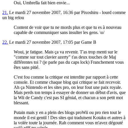
Oui, Umbrella fait bien envie...
21.
Le mardi 27 novembre 2007, 16:36 par Pixoshiru - lourd comme
un big relou
Content de voir que tu ne mords plus et que tu es à nouveau
capable de communiquer sans insulter les gens. \o/
22.
Le mardi 27 novembre 2007, 17:05 par Game B
Woui, je fatigue. Mais ça va revenir. T'as trop menti sur le
"comme sur tout clavier azerty" t'as deux touches de Maj
différentes toi ? (je parle pas du caps lock) Franchement vous
êtes sans pitié.
C'est fou comme la critique est interdite par rapport à cette
console. Et comme chaque blog qui critique se fait recevoir.
Ah ça Nintendo et les sites pro, on leur fout une paix royale.
Mais perds ton temps à essayer de donner un début d'avis, que
la Wii de Candy c'est pas SI génial, et chacun a son petit mot
blessant.
Putain mais y en a plein des blogs proWii ou pro rien tout le
monde il est gentil ! Des sites qui traduisent Kotaku et autres à
la volée toute la journée. Rah comment vous m'avez dégouté
voilà pfff tro vénér