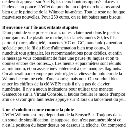
de devoir appuyer sur A et B, les deux boutons opposés placés à
l'index et au pouce. L'effet de prendre un objet marche alors aussi
bien que le principe de la Wiimote lui-même. Tout le reste ne fut que
mauvaises nouvelles. Pour 250 euros, on se fait baiser sans bisous.
Bienvenue sur l'île aux enfants stupides
D'un point de vue prise en main, on est clairement dans le plastoc
pour gamins. Le plastique moche, les clapets années 80, les fils
partout (barre, alim, télé, manettes VC ou GC, nunchuk ) -mention
spéciale pour le fil du bloc d'alimentation bien trop court-, le
nunchuk tout gringalet, les recommandations pour débiles, et enfin
le message vous conseillant de faire une pause (tu raques et on te
donnes encore des ordres...). Les menus et paramètres sont réduits
au minimum, et on assiste inévitablement à des manques flagrants.
On aimerait par exemple pouvoir régler la vitesse du pointeur de la
Wiimoche comme celui d'une souris; mais non. On voudrait bien
entrer les chiffres de la clé WEP; mais il n'y a pas de clavier
numéraire. Il n'y a aucun indications pour utiliser une manette
Gamecube sur la Virtual Console, il faudra fouiller le mode d'emploi
afin de savoir qu'il faut rester appuyé sur R lors du lancement du jeu.
Une révolution conne comme la pluie
L'effet Wiimote est trop dépendant de la SensorBar. Toujours dans
un souci de simplification, je suppose, rien n'est paramétrable si ce
n'est la position du bazar dessus ou dessous la téloche. On comprend