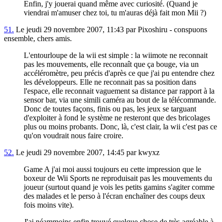
Enfin, j'y jouerai quand même avec curiosité. (Quand je
viendrai m'amuser chez toi, tu m'auras déjà fait mon Mii ?)
51.
Le jeudi 29 novembre 2007, 11:43 par Pixoshiru - conspuons
ensemble, chers amis.
L'entourloupe de la wii est simple : la wiimote ne reconnait
pas les mouvements, elle reconnaît que ça bouge, via un
accéléromètre, peu précis d'après ce que j'ai pu entendre chez
les développeurs. Elle ne reconnait pas sa position dans
l'espace, elle reconnait vaguement sa distance par rapport à la
sensor bar, via une simili caméra au bout de la télécommande.
Donc de toutes façons, finis ou pas, les jeux se targuant
d'exploiter à fond le système ne resteront que des bricolages
plus ou moins probants. Donc, là, c'est clair, la wii c'est pas ce
qu'on voudrait nous faire croire.
52.
Le jeudi 29 novembre 2007, 14:45 par kwyxz
Game A j'ai moi aussi toujours eu cette impression que le
boxeur de Wii Sports ne reproduisait pas les mouvements du
joueur (surtout quand je vois les petits gamins s'agiter comme
des malades et le perso à l'écran enchaîner des coups deux
fois moins vite).
J'ai néammoins enfin trouvé quelque chose de très agréable à