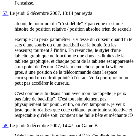
J'encaisse.
57.
Le jeudi 6 décembre 2007, 13:14 par reyda
ah oui, le pourquoi du "c'est débile" ? parceque c'est une
histoire de position relative / position absolue (rien de sexuel)
exemple : tu peux paramétrer la vitesse du curseur quand tu te
sers d'une souris ou d'un trackball car la boule (ou les
senseurs) tournent à l'infini. En revanche, le stylet d'une
tablette graphique ne fonctionne que dans les limites de la
tablette graphique, et chaque point de la tablette est apparentée
à un point de l'écran. C'est la même chose pour la wii, en
gros, à une position de la télécommande dans l'espace
correspond un endroit pointé à l'écran. Voilà pourquoi on ne
peut pas accélérer le curseur...
C'est comme si tu disais "han avec mon tractopelle je peux
pas faire de backflip". C'est tout simplement pas
physiquement fait pour... enfin, on s'en tamponne, je veux
juste que tu réalises que cette critique, pour toute subjective et
respectable qu'elle soit, contient une faille bête et méchante :D
58.
Le jeudi 6 décembre 2007, 14:47 par Game B
Mais je ne te connais même pas toi lààà. On dirait toujours