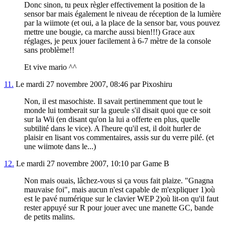
Donc sinon, tu peux règler effectivement la position de la
sensor bar mais également le niveau de réception de la lumière
par la wiimote (et oui, a la place de la sensor bar, vous pouvez
mettre une bougie, ca marche aussi bien!!!) Grace aux
réglages, je peux jouer facilement à 6-7 mètre de la console
sans problème!!
Et vive mario ^^
11.
Le mardi 27 novembre 2007, 08:46 par Pixoshiru
Non, il est masochiste. Il savait pertinemment que tout le
monde lui tomberait sur la gueule s'il disait quoi que ce soit
sur la Wii (en disant qu'on la lui a offerte en plus, quelle
subtilité dans le vice). A l'heure qu'il est, il doit hurler de
plaisir en lisant vos commentaires, assis sur du verre pilé. (et
une wiimote dans le...)
12.
Le mardi 27 novembre 2007, 10:10 par Game B
Non mais ouais, lâchez-vous si ça vous fait plaize. "Gnagna
mauvaise foi", mais aucun n'est capable de m'expliquer 1)où
est le pavé numérique sur le clavier WEP 2)où lit-on qu'il faut
rester appuyé sur R pour jouer avec une manette GC, bande
de petits malins.