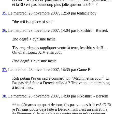
et la 3D est pas beaucoup plus jolie que sur la 64 >_<
35.
Le mercredi 28 novembre 2007, 12:59 par tentacle boy
"the wii is a piece of shit"
36.
Le mercredi 28 novembre 2007, 14:04 par Pixoshiru - Berserk
2nd degré + cynisme facile
Tss, regardez-les rappliquer ventre à terre, les sbires de B...
On dirait Louix XIV et sa cour.
/2nd degré + cynisme facile
37.
Le mercredi 28 novembre 2007, 14:35 par Game B
Roh putain t'es un sacré connard toi. "Machin et sa cour", tu
l'as pas déjà faite à Dereck celle-là ? Trouve toi un autre blog
à troller mec.
38.
Le mercredi 28 novembre 2007, 14:39 par Pixoshiru - Berserk
^^ tu démarres au quart de tour, t'as pas vu mes balises? :D Et
je l'ai sans doute déjà faite à Dereck mais c'est un ami et il a
de l'humour. :) Je vais finir par croire que tu m'as vraiment