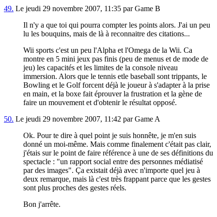
49.
Le jeudi 29 novembre 2007, 11:35 par Game B
Il n'y a que toi qui pourra compter les points alors. J'ai un peu
lu les bouquins, mais de là à reconnaitre des citations...
Wii sports c'est un peu l'Alpha et l'Omega de la Wii. Ca
montre en 5 mini jeux pas finis (peu de menus et de mode de
jeu) les capacités et les limites de la console niveau
immersion. Alors que le tennis etle baseball sont trippants, le
Bowling et le Golf forcent déjà le joueur à s'adapter à la prise
en main, et la boxe fait éprouver la frustration et la gène de
faire un mouvement et d'obtenir le résultat opposé.
50.
Le jeudi 29 novembre 2007, 11:42 par Game A
Ok. Pour te dire à quel point je suis honnête, je m'en suis
donné un moi-même. Mais comme finalement c'était pas clair,
j'étais sur le point de faire référence à une de ses définitions du
spectacle : "un rapport social entre des personnes médiatisé
par des images". Ça existait déjà avec n'importe quel jeu à
deux remarque, mais là c'est très frappant parce que les gestes
sont plus proches des gestes réels.
Bon j'arrête.