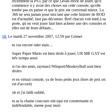
récemment la PS3, par ce que j'avais envie de jouer, qu'il
commence à y avoir des choses sur cette console, qu'elle
tombe pas en panne et que le prix me convenait mieux. La
360 ne sera jamais pour moi tant que cette histoire de ROD
est d'actualité, faut pas déconner. Bref chacun voit midi à sa
porte, qd on veut jouer faut bien acheter une des consoles et
elles ont tte leurs défauts...
18.
Le mardi 27 novembre 2007, 12:59 par Grimer
tu vas encore raler mais ...
Super Paper Mario est bien drole à jouer, UR MR GAY est
trés sympa aussi
si t'as des amis, rayman1/Wiisport/MonkeyBall sont bien
droles
et en virtual console, ya de bons petits jeux (hors de prix on
est d'accord)
oh et j'ai failli oublié,
tu as la chaine concours mii (qui est consternante et
indéfendable, meme pour moi)