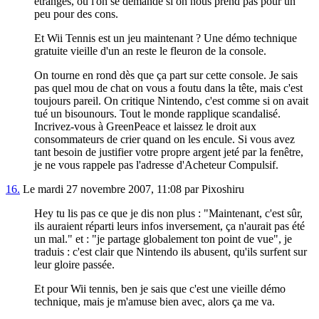
étranges, où l'on se demande si on nous prend pas pour un
peu pour des cons.
Et Wii Tennis est un jeu maintenant ? Une démo technique
gratuite vieille d'un an reste le fleuron de la console.
On tourne en rond dès que ça part sur cette console. Je sais
pas quel mou de chat on vous a foutu dans la tête, mais c'est
toujours pareil. On critique Nintendo, c'est comme si on avait
tué un bisounours. Tout le monde rapplique scandalisé.
Incrivez-vous à GreenPeace et laissez le droit aux
consommateurs de crier quand on les encule. Si vous avez
tant besoin de justifier votre propre argent jeté par la fenêtre,
je ne vous rappele pas l'adresse d'Acheteur Compulsif.
16.
Le mardi 27 novembre 2007, 11:08 par Pixoshiru
Hey tu lis pas ce que je dis non plus : "Maintenant, c'est sûr,
ils auraient réparti leurs infos inversement, ça n'aurait pas été
un mal." et : "je partage globalement ton point de vue", je
traduis : c'est clair que Nintendo ils abusent, qu'ils surfent sur
leur gloire passée.
Et pour Wii tennis, ben je sais que c'est une vieille démo
technique, mais je m'amuse bien avec, alors ça me va.