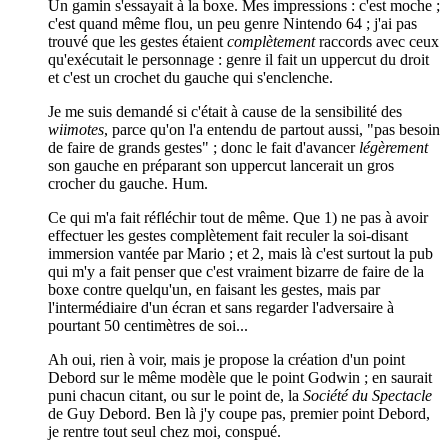
Un gamin s'essayait à la boxe. Mes impressions : c'est moche ;
c'est quand même flou, un peu genre Nintendo 64 ; j'ai pas
trouvé que les gestes étaient
complètement
raccords avec ceux
qu'exécutait le personnage : genre il fait un uppercut du droit
et c'est un crochet du gauche qui s'enclenche.
Je me suis demandé si c'était à cause de la sensibilité des
wiimotes
, parce qu'on l'a entendu de partout aussi, "pas besoin
de faire de grands gestes" ; donc le fait d'avancer
légèrement
son gauche en préparant son uppercut lancerait un gros
crocher du gauche. Hum.
Ce qui m'a fait réfléchir tout de même. Que 1) ne pas à avoir
effectuer les gestes complètement fait reculer la soi-disant
immersion vantée par Mario ; et 2, mais là c'est surtout la pub
qui m'y a fait penser que c'est vraiment bizarre de faire de la
boxe contre quelqu'un, en faisant les gestes, mais par
l'intermédiaire d'un écran et sans regarder l'adversaire à
pourtant 50 centimètres de soi...
Ah oui, rien à voir, mais je propose la création d'un point
Debord sur le même modèle que le point Godwin ; en saurait
puni chacun citant, ou sur le point de, la
Société du Spectacle
de Guy Debord. Ben là j'y coupe pas, premier point Debord,
je rentre tout seul chez moi, conspué.