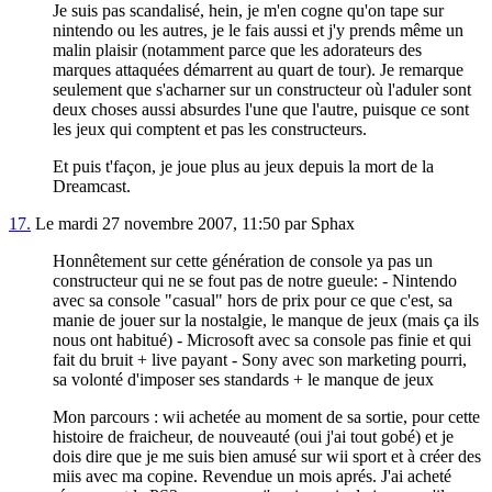
Je suis pas scandalisé, hein, je m'en cogne qu'on tape sur
nintendo ou les autres, je le fais aussi et j'y prends même un
malin plaisir (notamment parce que les adorateurs des
marques attaquées démarrent au quart de tour). Je remarque
seulement que s'acharner sur un constructeur où l'aduler sont
deux choses aussi absurdes l'une que l'autre, puisque ce sont
les jeux qui comptent et pas les constructeurs.
Et puis t'façon, je joue plus au jeux depuis la mort de la
Dreamcast.
17.
Le mardi 27 novembre 2007, 11:50 par Sphax
Honnêtement sur cette génération de console ya pas un
constructeur qui ne se fout pas de notre gueule: - Nintendo
avec sa console "casual" hors de prix pour ce que c'est, sa
manie de jouer sur la nostalgie, le manque de jeux (mais ça ils
nous ont habitué) - Microsoft avec sa console pas finie et qui
fait du bruit + live payant - Sony avec son marketing pourri,
sa volonté d'imposer ses standards + le manque de jeux
Mon parcours : wii achetée au moment de sa sortie, pour cette
histoire de fraicheur, de nouveauté (oui j'ai tout gobé) et je
dois dire que je me suis bien amusé sur wii sport et à créer des
miis avec ma copine. Revendue un mois aprés. J'ai acheté