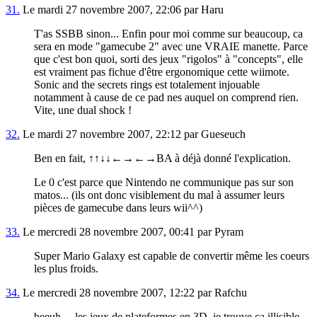
31.
Le mardi 27 novembre 2007, 22:06 par Haru
T'as SSBB sinon... Enfin pour moi comme sur beaucoup, ca
sera en mode "gamecube 2" avec une VRAIE manette. Parce
que c'est bon quoi, sorti des jeux "rigolos" à "concepts", elle
est vraiment pas fichue d'être ergonomique cette wiimote.
Sonic and the secrets rings est totalement injouable
notamment à cause de ce pad nes auquel on comprend rien.
Vite, une dual shock !
32.
Le mardi 27 novembre 2007, 22:12 par Gueseuch
Ben en fait, ↑↑↓↓←→←→BA à déjà donné l'explication.
Le 0 c'est parce que Nintendo ne communique pas sur son
matos... (ils ont donc visiblement du mal à assumer leurs
pièces de gamecube dans leurs wii^^)
33.
Le mercredi 28 novembre 2007, 00:41 par Pyram
Super Mario Galaxy est capable de convertir même les coeurs
les plus froids.
34.
Le mercredi 28 novembre 2007, 12:22 par Rafchu
beeuh ... les jeux de plateformes en 3D, je trouve ça illisible ...