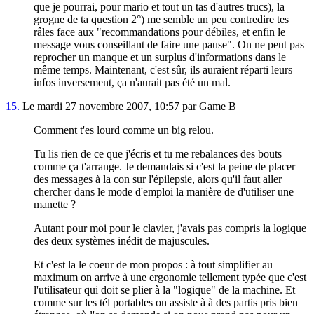
que je pourrai, pour mario et tout un tas d'autres trucs), la
grogne de ta question 2°) me semble un peu contredire tes
râles face aux "recommandations pour débiles, et enfin le
message vous conseillant de faire une pause". On ne peut pas
reprocher un manque et un surplus d'informations dans le
même temps. Maintenant, c'est sûr, ils auraient réparti leurs
infos inversement, ça n'aurait pas été un mal.
15.
Le mardi 27 novembre 2007, 10:57 par Game B
Comment t'es lourd comme un big relou.
Tu lis rien de ce que j'écris et tu me rebalances des bouts
comme ça t'arrange. Je demandais si c'est la peine de placer
des messages à la con sur l'épilepsie, alors qu'il faut aller
chercher dans le mode d'emploi la manière de d'utiliser une
manette ?
Autant pour moi pour le clavier, j'avais pas compris la logique
des deux systèmes inédit de majuscules.
Et c'est la le coeur de mon propos : à tout simplifier au
maximum on arrive à une ergonomie tellement typée que c'est
l'utilisateur qui doit se plier à la "logique" de la machine. Et
comme sur les tél portables on assiste à à des partis pris bien