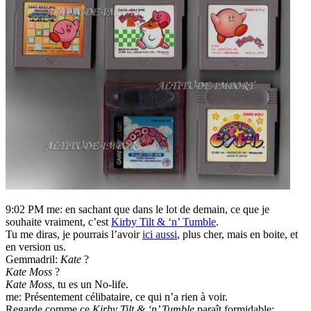
9:02 PM me: en sachant que dans le lot de demain, ce que je
souhaite vraiment, c’est
Kirby Tilt & ‘n’ Tumble
.
Tu me diras, je pourrais l’avoir
ici aussi
, plus cher, mais en boite, et
en version us.
Gemmadril:
Kate
?
Kate Moss
?
Kate Moss
, tu es un No-life.
me: Présentement célibataire, ce qui n’a rien à voir.
Regarde comme ce
Kirby Tilt & ‘n’ Tumble
paraît formidable: