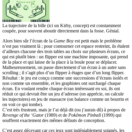
La trajectoire de la bille (ici un Kirby, concept) est constamment
coupée, pour souvent aboutir directement dans la fosse. Génial.
Alors bien sûr l’écran de la
Game Boy
est petit mais le problème
n’est pas vraiment là ; pour contourner cet espace restreint, ils étalent
d’ailleurs chacune des trois tables au choix sur plusieurs écrans, ce
qui est plutôt bien : un flipper est une machine imposante, qui prend
de la place et qui laisse de la place à la boule pour se déplacer.
Malheureusement, on passe directement d’un écran à un autre sans
scrolling ; il s’agit plus d’un flipper à étages que d’un long flipper.
Résultat : le jeu est conçu comme une successions d’écrans isolés et
non comme un ensemble, et les graphistes ont surchargé chaque
écran. En voulant rendre chaque écran intéressant en soi, ils ont
réduit ce qui devrait être un jeu d’adresse (on apprécie, on calcule
les trajectoires) en jeu de massacre (on balance comme un bourrin et
on voit ce qui tombe).
C’est très frustrant, mais je l’ai déjà dit (ou j’aurais dû) à propos de
Revenge of the ‘Gator
(1989) et de
Pokémon Pinball
(1999) qui
souffrent exactement des mêmes défauts de conception.
C’est assez décevant car ces jeux sont indéniablement soignés, les