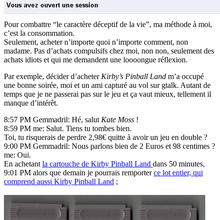
Pour combattre “le caractère déceptif de la vie”, ma méthode à moi,
c’est la consommation.
Seulement, acheter n’importe quoi n’importe comment, non
madame. Pas d’achats compulsifs chez moi, non non, seulement des
achats idiots et qui me demandent une loooongue réflexion.
Par exemple, décider d’acheter
Kirby’s Pinball Land
m’a occupé
une bonne soirée, moi et un ami capturé au vol sur gtalk. Autant de
temps que je ne passerai pas sur le jeu et ça vaut mieux, tellement il
manque d’intérêt.
8:57 PM Gemmadril: Hé, salut
Kate Moss
!
8:59 PM me: Salut. Tiens tu tombes bien.
Toi, tu risquerais de perdre 2,98€ quitte à avoir un jeu en double ?
9:00 PM Gemmadril: Nous parlons bien de 2 Euros et 98 centimes ?
me: Oui.
En achetant
la cartouche de Kirby Pinball Land
dans 50 minutes,
9:01 PM alors que demain je pourrais remporter
ce lot entier, qui
comprend aussi Kirby Pinball Land
;