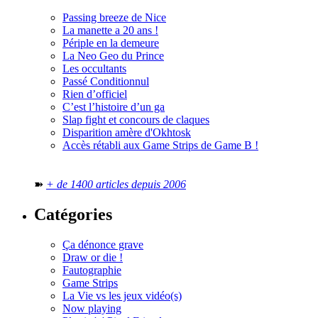
Passing breeze de Nice
La manette a 20 ans !
Périple en la demeure
La Neo Geo du Prince
Les occultants
Passé Conditionnul
Rien d’officiel
C’est l’histoire d’un ga
Slap fight et concours de claques
Disparition amère d'Okhtosk
Accès rétabli aux Game Strips de Game B !
➽
+ de 1400 articles depuis 2006
Catégories
Ça dénonce grave
Draw or die !
Fautographie
Game Strips
La Vie vs les jeux vidéo(s)
Now playing