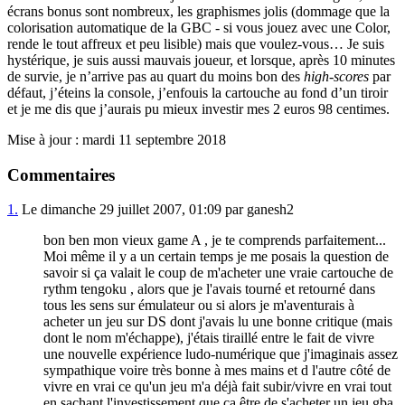
écrans bonus sont nombreux, les graphismes jolis (dommage que la
colorisation automatique de la GBC - si vous jouez avec une Color,
rende le tout affreux et peu lisible) mais que voulez-vous… Je suis
hystérique, je suis aussi mauvais joueur, et lorsque, après 10 minutes
de survie, je n’arrive pas au quart du moins bon des
high-scores
par
défaut, j’éteins la console, j’enfouis la cartouche au fond d’un tiroir
et je me dis que j’aurais pu mieux investir mes 2 euros 98 centimes.
Mise à jour : mardi 11 septembre 2018
Commentaires
1.
Le dimanche 29 juillet 2007, 01:09 par ganesh2
bon ben mon vieux game A , je te comprends parfaitement...
Moi même il y a un certain temps je me posais la question de
savoir si ça valait le coup de m'acheter une vraie cartouche de
rythm tengoku , alors que je l'avais tourné et retourné dans
tous les sens sur émulateur ou si alors je m'aventurais à
acheter un jeu sur DS dont j'avais lu une bonne critique (mais
dont le nom m'échappe), j'étais tiraillé entre le fait de vivre
une nouvelle expérience ludo-numérique que j'imaginais assez
sympathique voire très bonne à mes mains et d l'autre côté de
vivre en vrai ce qu'un jeu m'a déjà fait subir/vivre en vrai tout
en sachant l'investissement que ça être de s'acheter un jeu gba