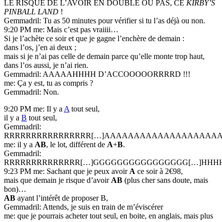
LE RISQUE DE L’AVOIR EN DOUBLE OU PAS, CE
KIRBY’S
PINBALL LAND
!
Gemmadril: Tu as 50 minutes pour vérifier si tu l’as déjà ou non.
9:20 PM me: Mais c’est pas vraiiii…
Si je l’achète ce soir et que je gagne l’enchère de demain :
dans l’os, j’en ai deux ;
mais si je n’ai pas celle de demain parce qu’elle monte trop haut,
dans l’os aussi, je n’ai rien.
Gemmadril: AAAAAHHHH D’ACCOOOOORRRRD !!!
me: Ça y est, tu as compris ?
Gemmadril: Non.
9:20 PM me: Il y a
A
tout seul,
il y a
B
tout seul,
Gemmadril:
RRRRRRRRRRRRRRRR[…]AAAAAAAAAAAAAAAAAAAA
me: il y a
AB
, le lot, différent de
A
+
B
.
Gemmadril:
RRRRRRRRRRRRRR[…]GGGGGGGGGGGGGGGG[…]HHH
9:23 PM me: Sachant que je peux avoir
A
ce soir à 2€98,
mais que demain je risque d’avoir
AB
(plus cher sans doute, mais
bon)…
AB
ayant l’intérêt de proposer B,
Gemmadril: Attends, je suis en train de m’éviscérer
me: que je pourrais acheter tout seul, en boite, en anglais, mais plus