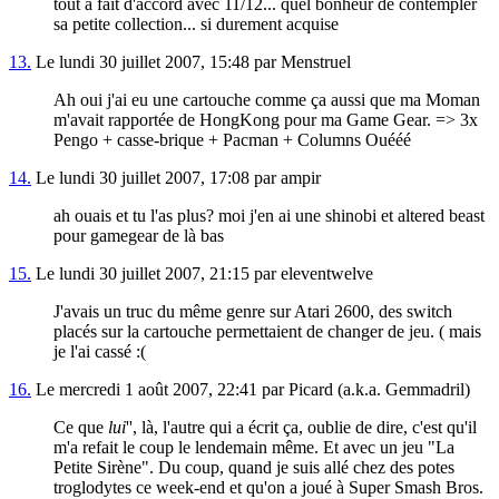
tout à fait d'accord avec 11/12... quel bonheur de contempler
sa petite collection... si durement acquise
13.
Le lundi 30 juillet 2007, 15:48 par Menstruel
Ah oui j'ai eu une cartouche comme ça aussi que ma Moman
m'avait rapportée de HongKong pour ma Game Gear. => 3x
Pengo + casse-brique + Pacman + Columns Ouééé
14.
Le lundi 30 juillet 2007, 17:08 par ampir
ah ouais et tu l'as plus? moi j'en ai une shinobi et altered beast
pour gamegear de là bas
15.
Le lundi 30 juillet 2007, 21:15 par eleventwelve
J'avais un truc du même genre sur Atari 2600, des switch
placés sur la cartouche permettaient de changer de jeu. ( mais
je l'ai cassé :(
16.
Le mercredi 1 août 2007, 22:41 par Picard (a.k.a. Gemmadril)
Ce que
lui
'', là, l'autre qui a écrit ça, oublie de dire, c'est qu'il
m'a refait le coup le lendemain même. Et avec un jeu "La
Petite Sirène". Du coup, quand je suis allé chez des potes
troglodytes ce week-end et qu'on a joué à Super Smash Bros.