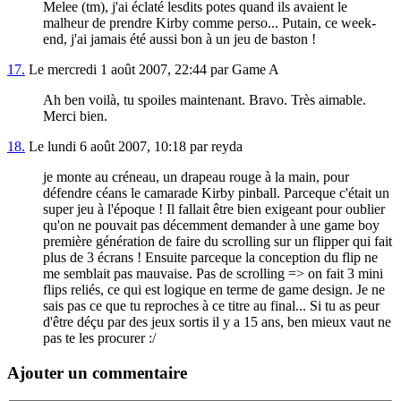
Melee (tm), j'ai éclaté lesdits potes quand ils avaient le
malheur de prendre Kirby comme perso... Putain, ce week-
end, j'ai jamais été aussi bon à un jeu de baston !
17.
Le mercredi 1 août 2007, 22:44 par Game A
Ah ben voilà, tu spoiles maintenant. Bravo. Très aimable.
Merci bien.
18.
Le lundi 6 août 2007, 10:18 par reyda
je monte au créneau, un drapeau rouge à la main, pour
défendre céans le camarade Kirby pinball. Parceque c'était un
super jeu à l'époque ! Il fallait être bien exigeant pour oublier
qu'on ne pouvait pas décemment demander à une game boy
première génération de faire du scrolling sur un flipper qui fait
plus de 3 écrans ! Ensuite parceque la conception du flip ne
me semblait pas mauvaise. Pas de scrolling => on fait 3 mini
flips reliés, ce qui est logique en terme de game design. Je ne
sais pas ce que tu reproches à ce titre au final... Si tu as peur
d'être déçu par des jeux sortis il y a 15 ans, ben mieux vaut ne
pas te les procurer :/
Ajouter un commentaire