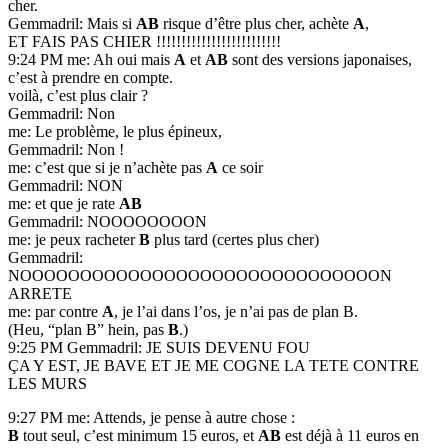
cher.
Gemmadril: Mais si
AB
risque d’être plus cher, achète
A
,
ET FAIS PAS CHIER !!!!!!!!!!!!!!!!!!!!!!!!!
9:24 PM me: Ah oui mais
A
et
AB
sont des versions japonaises,
c’est à prendre en compte.
voilà, c’est plus clair ?
Gemmadril: Non
me: Le problème, le plus épineux,
Gemmadril: Non !
me: c’est que si je n’achète pas
A
ce soir
Gemmadril: NON
me: et que je rate
AB
Gemmadril: NOOOOOOOON
me: je peux racheter
B
plus tard (certes plus cher)
Gemmadril:
NOOOOOOOOOOOOOOOOOOOOOOOOOOOOOON
ARRETE
me: par contre
A
, je l’ai dans l’os, je n’ai pas de plan B.
(Heu, “plan B” hein, pas
B
.)
9:25 PM Gemmadril: JE SUIS DEVENU FOU
ÇA Y EST, JE BAVE ET JE ME COGNE LA TETE CONTRE
LES MURS
9:27 PM me: Attends, je pense à autre chose :
B
tout seul, c’est minimum 15 euros, et
AB
est déjà à 11 euros en