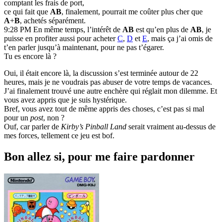
comptant les frais de port,
ce qui fait que
AB
, finalement, pourrait me coûter plus cher que
A
+
B
, achetés séparément.
9:28 PM En même temps, l’intérêt de
AB
est qu’en plus de
AB
, je
puisse en profiter aussi pour acheter
C
,
D
et
E
, mais ça j’ai omis de
t’en parler jusqu’à maintenant, pour ne pas t’égarer.
Tu es encore là ?
Oui, il était encore là, la discussion s’est terminée autour de 22
heures, mais je ne voudrais pas abuser de votre temps de vacances.
J’ai finalement trouvé une autre enchère qui réglait mon dilemme. Et
vous avez appris que je suis hystérique.
Bref, vous avez tout de même appris des choses, c’est pas si mal
pour un
post
, non ?
Ouf, car parler de
Kirby’s Pinball Land
serait vraiment au-dessus de
mes forces, tellement ce jeu est bof.
Bon allez si, pour me faire pardonner