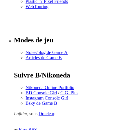
Plastic 'n' Pixel Friends
WebTouring
Tous les
numéros
Modes de jeu
Notes/blog de Game A
Articles de Game B
Suivre B/Nikoneda
Nikoneda Online Portfolio
BD Console Girl
/
C.G. Plus
Instagram Console Girl
Bsky de Game B
Lafalm
, sous
Dotclear
.
➽
Flux RSS