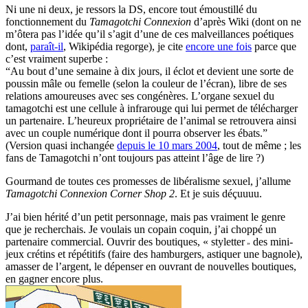
Ni une ni deux, je ressors la DS, encore tout émoustillé du
fonctionnement du
Tamagotchi Connexion
d’après Wiki (dont on ne
m’ôtera pas l’idée qu’il s’agit d’une de ces malveillances poétiques
dont,
paraît-il
, Wikipédia regorge), je cite
encore une fois
parce que
c’est vraiment superbe :
“Au bout d’une semaine à dix jours, il éclot et devient une sorte de
poussin mâle ou femelle (selon la couleur de l’écran), libre de ses
relations amoureuses avec ses congénères. L’organe sexuel du
tamagotchi est une cellule à infrarouge qui lui permet de télécharger
un partenaire. L’heureux propriétaire de l’animal se retrouvera ainsi
avec un couple numérique dont il pourra observer les ébats.”
(Version quasi inchangée
depuis le 10 mars 2004
, tout de même ; les
fans de Tamagotchi n’ont toujours pas atteint l’âge de lire ?)
Gourmand de toutes ces promesses de libéralisme sexuel, j’allume
Tamagotchi Connexion Corner Shop 2
. Et je suis déçuuuu.
J’ai bien hérité d’un petit personnage, mais pas vraiment le genre
que je recherchais. Je voulais un copain coquin, j’ai choppé un
partenaire commercial. Ouvrir des boutiques, « styletter
des mini-
»
jeux crétins et répétitifs (faire des hamburgers, astiquer une bagnole),
amasser de l’argent, le dépenser en ouvrant de nouvelles boutiques,
en gagner encore plus.