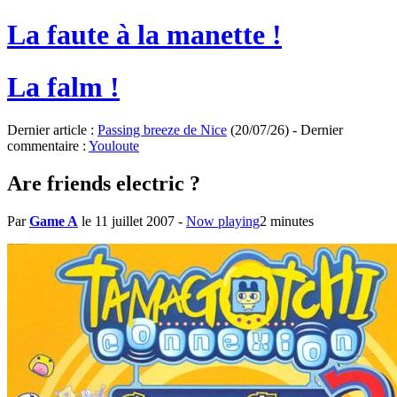
La faute à la manette !
La falm !
Dernier article :
Passing breeze de Nice
(20/07/26) - Dernier
commentaire :
Youloute
Are friends electric ?
Par
Game A
le 11 juillet 2007
-
Now playing
2 minutes