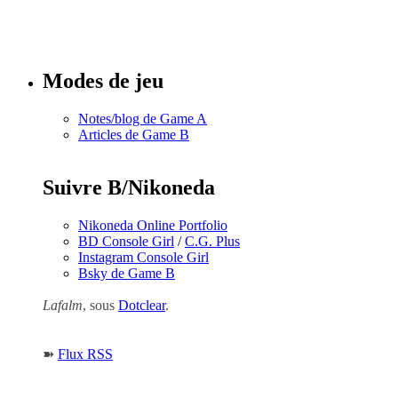
Tous les
numéros
Modes de jeu
Notes/blog de Game A
Articles de Game B
Suivre B/Nikoneda
Nikoneda Online Portfolio
BD Console Girl
/
C.G. Plus
Instagram Console Girl
Bsky de Game B
Lafalm
, sous
Dotclear
.
➽
Flux RSS