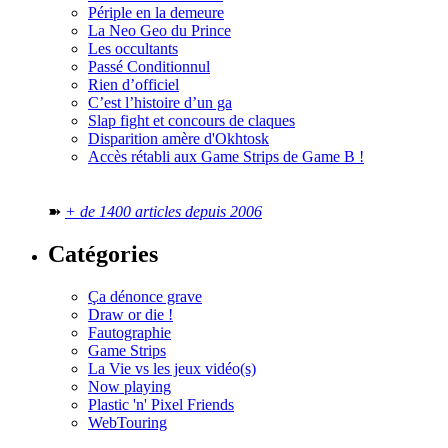
Périple en la demeure
La Neo Geo du Prince
Les occultants
Passé Conditionnul
Rien d’officiel
C’est l’histoire d’un ga
Slap fight et concours de claques
Disparition amère d'Okhtosk
Accès rétabli aux Game Strips de Game B !
➽
+ de 1400 articles depuis 2006
Catégories
Ça dénonce grave
Draw or die !
Fautographie
Game Strips
La Vie vs les jeux vidéo(s)
Now playing
Plastic 'n' Pixel Friends
WebTouring