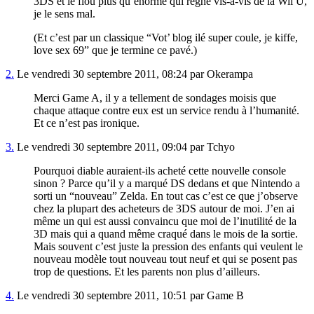
3DS et le flou plus qu’énorme qui règne vis-à-vis de la Wii U,
je le sens mal.
(Et c’est par un classique “Vot’ blog ilé super coule, je kiffe,
love sex 69” que je termine ce pavé.)
2.
Le vendredi 30 septembre 2011, 08:24 par Okerampa
Merci Game A, il y a tellement de sondages moisis que
chaque attaque contre eux est un service rendu à l’humanité.
Et ce n’est pas ironique.
3.
Le vendredi 30 septembre 2011, 09:04 par Tchyo
Pourquoi diable auraient-ils acheté cette nouvelle console
sinon ? Parce qu’il y a marqué DS dedans et que Nintendo a
sorti un “nouveau” Zelda. En tout cas c’est ce que j’observe
chez la plupart des acheteurs de 3DS autour de moi. J’en ai
même un qui est aussi convaincu que moi de l’inutilité de la
3D mais qui a quand même craqué dans le mois de la sortie.
Mais souvent c’est juste la pression des enfants qui veulent le
nouveau modèle tout nouveau tout neuf et qui se posent pas
trop de questions. Et les parents non plus d’ailleurs.
4.
Le vendredi 30 septembre 2011, 10:51 par Game B