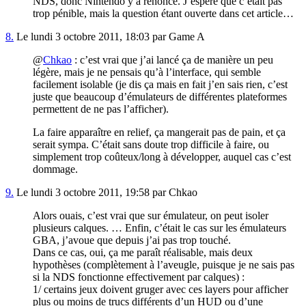
NDS, donc Nintendo y a renoncé. J’espère que c’était pas
trop pénible, mais la question étant ouverte dans cet article…
8.
Le lundi 3 octobre 2011, 18:03 par Game A
@
Chkao
: c’est vrai que j’ai lancé ça de manière un peu
légère, mais je ne pensais qu’à l’interface, qui semble
facilement isolable (je dis ça mais en fait j’en sais rien, c’est
juste que beaucoup d’émulateurs de différentes plateformes
permettent de ne pas l’afficher).
La faire apparaître en relief, ça mangerait pas de pain, et ça
serait sympa. C’était sans doute trop difficile à faire, ou
simplement trop coûteux/long à développer, auquel cas c’est
dommage.
9.
Le lundi 3 octobre 2011, 19:58 par Chkao
Alors ouais, c’est vrai que sur émulateur, on peut isoler
plusieurs calques. … Enfin, c’était le cas sur les émulateurs
GBA, j’avoue que depuis j’ai pas trop touché.
Dans ce cas, oui, ça me paraît réalisable, mais deux
hypothèses (complètement à l’aveugle, puisque je ne sais pas
si la NDS fonctionne effectivement par calques) :
1/ certains jeux doivent gruger avec ces layers pour afficher
plus ou moins de trucs différents d’un HUD ou d’une