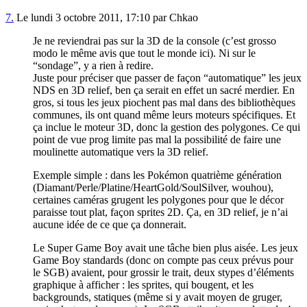
7.
Le lundi 3 octobre 2011, 17:10 par Chkao
Je ne reviendrai pas sur la 3D de la console (c’est grosso
modo le même avis que tout le monde ici). Ni sur le
“sondage”, y a rien à redire.
Juste pour préciser que passer de façon “automatique” les jeux
NDS en 3D relief, ben ça serait en effet un sacré merdier. En
gros, si tous les jeux piochent pas mal dans des bibliothèques
communes, ils ont quand même leurs moteurs spécifiques. Et
ça inclue le moteur 3D, donc la gestion des polygones. Ce qui
point de vue prog limite pas mal la possibilité de faire une
moulinette automatique vers la 3D relief.
Exemple simple : dans les Pokémon quatrième génération
(Diamant/Perle/Platine/HeartGold/SoulSilver, wouhou),
certaines caméras grugent les polygones pour que le décor
paraisse tout plat, façon sprites 2D. Ça, en 3D relief, je n’ai
aucune idée de ce que ça donnerait.
Le Super Game Boy avait une tâche bien plus aisée. Les jeux
Game Boy standards (donc on compte pas ceux prévus pour
le SGB) avaient, pour grossir le trait, deux stypes d’éléments
graphique à afficher : les sprites, qui bougent, et les
backgrounds, statiques (même si y avait moyen de gruger,