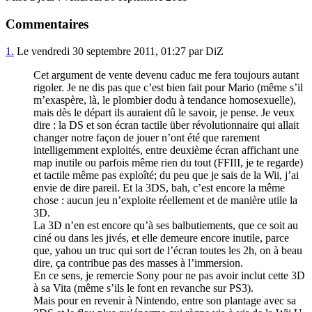
Commentaires
1.
Le vendredi 30 septembre 2011, 01:27 par DiZ
Cet argument de vente devenu caduc me fera toujours autant
rigoler. Je ne dis pas que c’est bien fait pour Mario (même s’il
m’exaspère, là, le plombier dodu à tendance homosexuelle),
mais dès le départ ils auraient dû le savoir, je pense. Je veux
dire : la DS et son écran tactile über révolutionnaire qui allait
changer notre façon de jouer n’ont été que rarement
intelligemment exploités, entre deuxième écran affichant une
map inutile ou parfois même rien du tout (FFIII, je te regarde)
et tactile même pas exploîté; du peu que je sais de la Wii, j’ai
envie de dire pareil. Et la 3DS, bah, c’est encore la même
chose : aucun jeu n’exploite réellement et de manière utile la
3D.
La 3D n’en est encore qu’à ses balbutiements, que ce soit au
ciné ou dans les jivés, et elle demeure encore inutile, parce
que, yahou un truc qui sort de l’écran toutes les 2h, on à beau
dire, ça contribue pas des masses à l’immersion.
En ce sens, je remercie Sony pour ne pas avoir inclut cette 3D
à sa Vita (même s’ils le font en revanche sur PS3).
Mais pour en revenir à Nintendo, entre son plantage avec sa