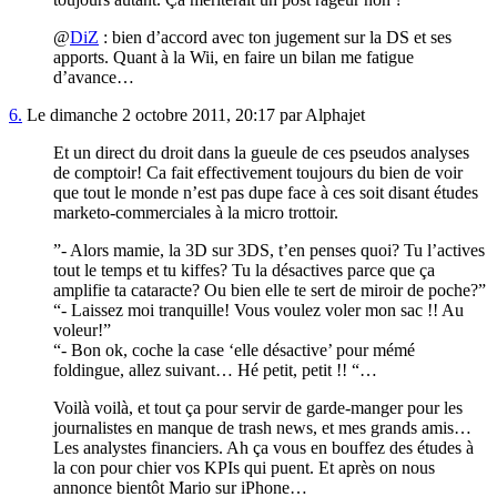
@
DiZ
: bien d’accord avec ton jugement sur la DS et ses
apports. Quant à la Wii, en faire un bilan me fatigue
d’avance…
6.
Le dimanche 2 octobre 2011, 20:17 par Alphajet
Et un direct du droit dans la gueule de ces pseudos analyses
de comptoir! Ca fait effectivement toujours du bien de voir
que tout le monde n’est pas dupe face à ces soit disant études
marketo-commerciales à la micro trottoir.
”- Alors mamie, la 3D sur 3DS, t’en penses quoi? Tu l’actives
tout le temps et tu kiffes? Tu la désactives parce que ça
amplifie ta cataracte? Ou bien elle te sert de miroir de poche?”
“- Laissez moi tranquille! Vous voulez voler mon sac !! Au
voleur!”
“- Bon ok, coche la case ‘elle désactive’ pour mémé
foldingue, allez suivant… Hé petit, petit !! “…
Voilà voilà, et tout ça pour servir de garde-manger pour les
journalistes en manque de trash news, et mes grands amis…
Les analystes financiers. Ah ça vous en bouffez des études à
la con pour chier vos KPIs qui puent. Et après on nous
annonce bientôt Mario sur iPhone…