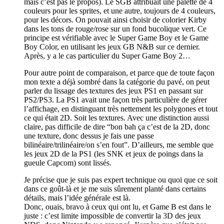
mais c’est pas le propos). Le SGB attribuait une palette de 4
couleurs pour les sprites, et une autre, toujours de 4 couleurs,
pour les décors. On pouvait ainsi choisir de colorier Kirby
dans les tons de rouge/rose sur un fond bucolique vert. Ce
principe est vérifiable avec le Super Game Boy et le Game
Boy Color, en utilisant les jeux GB N&B sur ce dernier.
Après, y a le cas particulier du Super Game Boy 2…
Pour autre point de comparaison, et parce que de toute façon
mon texte a déjà sombré dans la catégorie du pavé, on peut
parler du lissage des textures des jeux PS1 en passant sur
PS2/PS3. La PS1 avait une façon très particulière de gérer
l’affichage, en distinguant très nettement les polygones et tout
ce qui était 2D. Soit les textures. Avec une distinction aussi
claire, pas difficile de dire “bon bah ça c’est de la 2D, donc
une texture, donc dessus je fais une passe
bilinéaire/trilinéaire/on s’en fout”. D’ailleurs, me semble que
les jeux 2D de la PS1 (les SNK et jeux de poings dans la
gueule Capcom) sont lissés.
Je précise que je suis pas expert technique ou quoi que ce soit
dans ce goût-là et je me suis sûrement planté dans certains
détails, mais l’idée générale est là.
Donc, ouais, bravo à ceux qui ont lu, et Game B est dans le
juste : c’est limite impossible de convertir la 3D des jeux