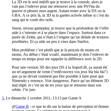
La 3D est le seul intérêt que je trouve à la console, alors je
vais pas l’enlever pour me retrouver avec une PSVita du
pauvre et pleurer mon argent. Autant rester avec la DS ou la
GBA. A ce prix là, la 3D tu la gardes activée même si c’est du
sang qui te coule des oeils.
Sinon, niveau gameplay, je trouve que la profondeur de l’effet
aide à s’orienter et à se placer dans l’espace. Surtout dans ce
purée de Zelda, qui n’était à l’origine qu’un dédale de textures
pixellisées. Et ça aide un peu à viser dans Starfox.
Mon problème c’est plutôt que je la perçois de moins en
moins. Au début c’était woah!, maintenant je dois l’enlever de
temps en temps pour me rappeler la différence avec la 2D.
Pour une version 3D des jeux DS à la SuperGB, ça aurait été
un tel argument de vente (“redécouvrez vos jeux bla bla bla”)
que ça ne devait vraiment pas être possible à faire pour que
Nintendo y renonce. Voir dangereux. Parce qu’un élément 3D
mal réglé, et c’est un de tes yeux qui se retourne dans son
orbite. J’te jure.
5.
Le dimanche 2 octobre 2011, 13:13 par Game A
@
Game B
: ce que tu dis sur la baisse de perception m’étonne
toujours autant. Ça mériterait un post rageur non ?