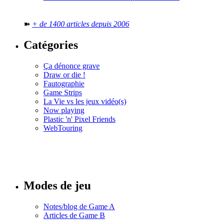
➽
+ de 1400 articles depuis 2006
Catégories
Ça dénonce grave
Draw or die !
Fautographie
Game Strips
La Vie vs les jeux vidéo(s)
Now playing
Plastic 'n' Pixel Friends
WebTouring
Tous les
numéros
Modes de jeu
Notes/blog de Game A
Articles de Game B