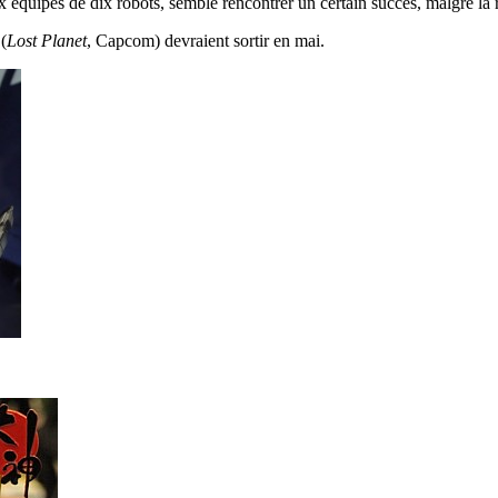
x équipes de dix robots, semble rencontrer un certain succès, malgré la
(
Lost Planet
, Capcom) devraient sortir en mai.