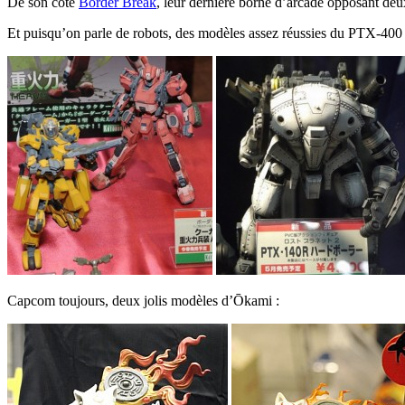
De son côté
Border Break
, leur dernière borne d’arcade opposant deu
Et puisqu’on parle de robots, des modèles assez réussies du PTX-400 
Capcom toujours, deux jolis modèles d’Ōkami :