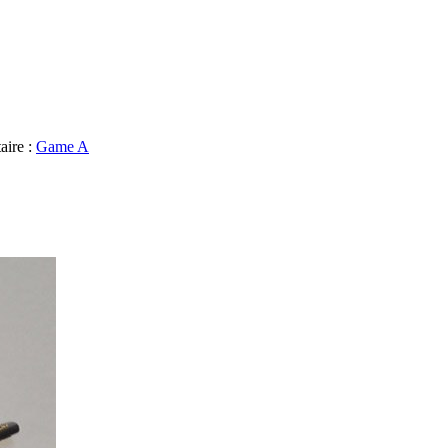
aire :
Game A