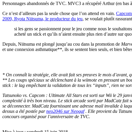
Personnages abandonnés de TVC. MVC3 a récupéré Arthur (en bas à 
Ce n’est d’ailleurs pas la seule chose que l’on attend en vain.
Capcom 
2009, Ryota Niitsuma, le producteur du jeu
, se voulait plutôt rassuran
si les gens se passionnent pour le jeu comme nous le souhaitons, 
acheté un stick et qu’ils n’aient ensuite plus rien d’autre sur quo
Depuis, Niitsuma est plongé jusqu’au cou dans la promotion de
Marve
et une connexion asthmatique**, ils se sentent bien seuls, et bien bêt
* On connaît la stratégie, elle avait fait ses preuves le mois d’avant
** Les coups spéciaux se déclenchant à la wiimote en pressant un bout
stick : le lag empêchant la validation de tous les “inputs”, rien ne sort
Tatsunoko vs. Capcom : Ultimate All Stars est sorti sur Wii le 29 jan
complexité à très bon niveau. Le stick arcade sorti par MadCatz fait so
se déconnecter. MadCatz fournissant une adresse mail invalide à laque
dessus a été postée par
neo2046 sur Neogaf
. Elle provient du Tatsun
concours organisé pour l’anniversaire de TVC.
Mise à jour : vendredi 15 juin 2018