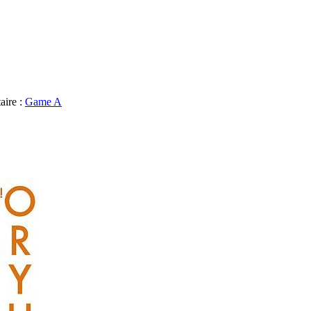
aire :
Game A