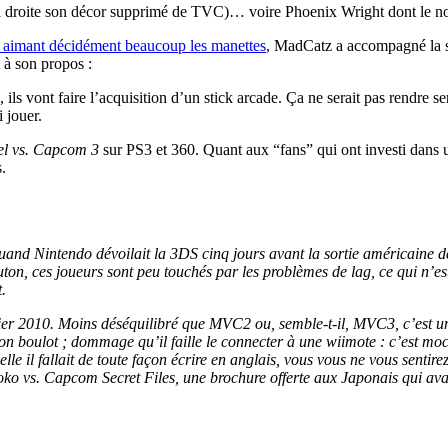
droite son décor supprimé de TVC)… voire Phoenix Wright dont le n
aimant décidément beaucoup les manettes
, MadCatz a accompagné la so
t à son propos :
ils vont faire l’acquisition d’un stick arcade. Ça ne serait pas rendre se
i jouer.
l vs. Capcom 3
sur PS3 et 360. Quant aux “fans” qui ont investi dans u
es.
, quand Nintendo dévoilait la 3DS cinq jours avant la sortie américaine 
on, ces joueurs sont peu touchés par les problèmes de lag, ce qui n’est
.
vier 2010. Moins déséquilibré que MVC2 ou, semble-t-il, MVC3, c’est un
n boulot ; dommage qu’il faille le connecter à une wiimote : c’est moche
lle il fallait de toute façon écrire en anglais, vous vous ne vous sent
oko vs. Capcom Secret Files, une brochure offerte aux Japonais qui avai