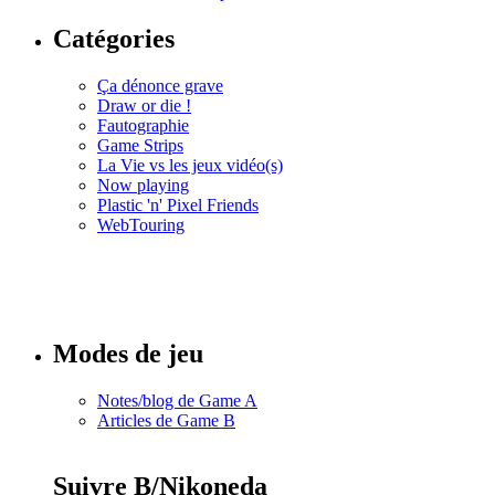
Catégories
Ça dénonce grave
Draw or die !
Fautographie
Game Strips
La Vie vs les jeux vidéo(s)
Now playing
Plastic 'n' Pixel Friends
WebTouring
Tous les
numéros
Modes de jeu
Notes/blog de Game A
Articles de Game B
Suivre B/Nikoneda