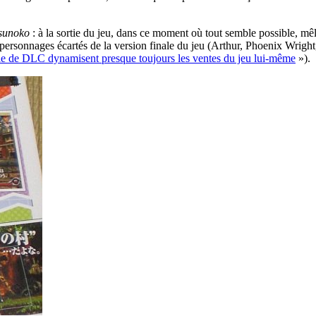
sunoko
: à la sortie du jeu, dans ce moment où tout semble possible, mê
 personnages écartés de la version finale du jeu (Arthur, Phoenix Wright
rtie de DLC dynamisent presque toujours les ventes du jeu lui-même
»).