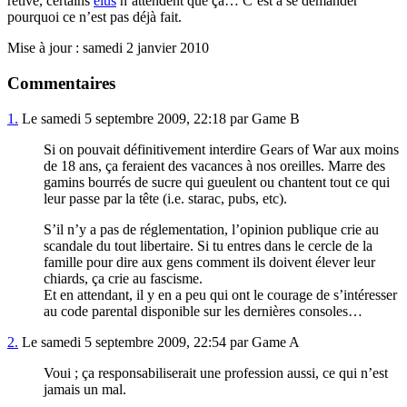
rétive, certains
élus
n’attendent que ça… C’est à se demander
pourquoi ce n’est pas déjà fait.
Mise à jour : samedi 2 janvier 2010
Commentaires
1.
Le samedi 5 septembre 2009, 22:18 par Game B
Si on pouvait définitivement interdire Gears of War aux moins
de 18 ans, ça feraient des vacances à nos oreilles. Marre des
gamins bourrés de sucre qui gueulent ou chantent tout ce qui
leur passe par la tête (i.e. starac, pubs, etc).
S’il n’y a pas de réglementation, l’opinion publique crie au
scandale du tout libertaire. Si tu entres dans le cercle de la
famille pour dire aux gens comment ils doivent élever leur
chiards, ça crie au fascisme.
Et en attendant, il y en a peu qui ont le courage de s’intéresser
au code parental disponible sur les dernières consoles…
2.
Le samedi 5 septembre 2009, 22:54 par Game A
Voui ; ça responsabiliserait une profession aussi, ce qui n’est
jamais un mal.