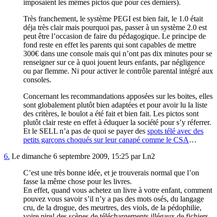
imposaient les mêmes pictos que pour ces derniers).
Très franchement, le système PEGI est bien fait, le 1.0 était
déja très clair mais pourquoi pas, passer à un système 2.0 est
peut être l’occasion de faire du pédagogique. Le principe de
fond reste en effet les parents qui sont capables de mettre
300€ dans une console mais qui n’ont pas dix minutes pour se
renseigner sur ce à quoi jouent leurs enfants, par négligence
ou par flemme. Ni pour activer le contrôle parental intégré aux
consoles.
Concernant les recommandations apposées sur les boites, elles
sont globalement plutôt bien adaptées et pour avoir lu la liste
des critères, le boulot a été fait et bien fait. Les pictos sont
plutôt clair reste en effet à éduquer la société pour s’y réferrer.
Et le SELL n’a pas de quoi se payer des
spots télé avec des
petits garçons choqués sur leur canapé comme le CSA
…
6.
Le dimanche 6 septembre 2009, 15:25 par Ln2
C’est une très bonne idée, et je trouverais normal que l’on
fasse la même chose pour les livres.
En effet, quand vous achetez un livre à votre enfant, comment
pouvez vous savoir s’il n’y a pas des mots osés, du langage
cru, de la drogue, des meurtres, des viols, de la pédophilie,
voire pire! des scènes de téléchargements illégaux de fichiers