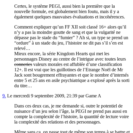
Certes, le système PEGI, aussi bien la première que la
nouvelle formule, est globalement bien foutu, mais il y a
également quelques mauvaises évaluations et incohérences.
Comment expliquer qu’un FF XII soit classé 16+ alors qu’il
n’y a pas la moindre goutte de sang et que la vulgarité ne
dépasse pas le stade du “fumier” ? Ah si, un type se prend un
“ordure” à un stade du jeu, l’histoire ne dit pas s’il s’en est
relevé…
Mieux encore, la série Kingdom Hearts qui met les
personnages Disney au centre de l’intrigue avec toutes leurs
conneries
valeurs morales est affublée d’une classification
12+. Il est vrai que les guillotines de l’Etrange Noël de Mr
Jack sont bougrement effrayantes et que le nombre d’internés
entre 5 et 25 ans en asile psychiatrique a explosé après la sorti
du titre…
9.
Le mercredi 9 septembre 2009, 21:39 par Game A
Dans ces deux cas, je me demande si, outre le potentiel de
nuisance d’un jeu selon l’âge, la PEGI ne prend pas aussi en
compte la complexité de l’histoire, la quantité de lecture voire
la complexité des relations et des personnages.
Même sans ça, on passe tout de même son temps à se battre et