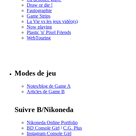
Draw or die !
Fautographie
Game Strips
La Vie vs les jeux vidéo(s)
Now playing
Plastic 'n' Pixel Friends
WebTouring
Tous les
numéros
Modes de jeu
Notes/blog de Game A
Articles de Game B
Suivre B/Nikoneda
Nikoneda Online Portfolio
BD Console Girl
/
C.G. Plus
Instagram Console Girl