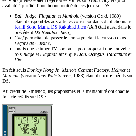
est vrai qu’elles étaient déjà toutes sorties sur
Game Boy
et qu’on
avait déjà profité d’une bonne moitié de ces jeux sur DS :
Ball
,
Judge
,
Flagman
et
Manhole
(version
Gold
, 1980)
étaient disponibles aux articles correspondants du dictionnaire
Kanji Sono Mama DS Rakubiki Jiten
(
Ball
était aussi dans le
précédent
DS Rakubiki Jiten
),
Chef
permettait de passer le temps pendant la cuisson dans
Leçons de Cuisine
,
tandis que le tuner TV sorti au Japon proposait une nouvelle
fois
Judge
et
Flagman
ainsi que
Lion
,
Octopus
,
Parachute
et
Fire
.
En fait seuls
Donkey Kong Jr.
,
Mario’s Cement Factory
,
Helmet
et
Manhole
(version
New Wide Screen
, 1983) étaient encore inédits sur
DS.
Au crédit de Nintendo, les graphismes et la maniabilité ont chaque
fois été refaits sur DS :