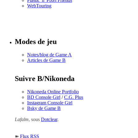
Plastic 'n' Pixel Friends
WebTouring
Tous les
numéros
Modes de jeu
Notes/blog de Game A
Articles de Game B
Suivre B/Nikoneda
Nikoneda Online Portfolio
BD Console Girl
/
C.G. Plus
Instagram Console Girl
Bsky de Game B
Lafalm
, sous
Dotclear
.
➽
Flux RSS