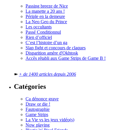
Passing breeze de Nice
La manette a 20 ans !
Périple en la demeure
La Neo Geo du Prince
Les occultants
Passé Conditionnul
Rien d’officiel
C’est l’histoire d’un ga
Slap fight et concours de claques
Disparition amère d'Okhtosk
Accès rétabli aux Game Strips de Game B !
➽
+ de 1400 articles depuis 2006
Catégories
Ça dénonce grave
Draw or die !
Fautographie
Game Strips
La Vie vs les jeux vidéo(s)
Now playing