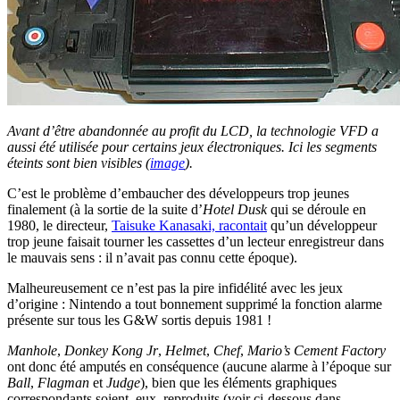
Avant d’être abandonnée au profit du LCD, la technologie VFD a
aussi été utilisée pour certains jeux électroniques. Ici les segments
éteints sont bien visibles (
image
).
C’est le problème d’embaucher des développeurs trop jeunes
finalement (à la sortie de la suite d’
Hotel Dusk
qui se déroule en
1980, le directeur,
Taisuke Kanasaki, racontait
qu’un développeur
trop jeune faisait tourner les cassettes d’un lecteur enregistreur dans
le mauvais sens : il n’avait pas connu cette époque).
Malheureusement ce n’est pas la pire infidélité avec les jeux
d’origine : Nintendo a tout bonnement supprimé la fonction alarme
présente sur tous les G&W sortis depuis 1981 !
Manhole
,
Donkey Kong Jr
,
Helmet
,
Chef
,
Mario’s Cement Factory
ont donc été amputés en conséquence (aucune alarme à l’époque sur
Ball
,
Flagman
et
Judge
), bien que les éléments graphiques
correspondants soient, eux, reproduits (voir ci-dessous dans