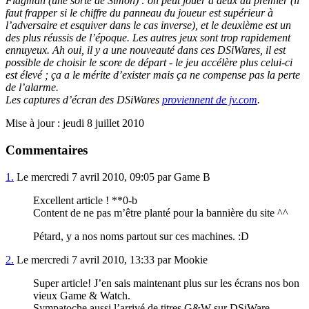
Flagman (une sorte de Simon) : on peut jouer à deux au premier (il
faut frapper si le chiffre du panneau du joueur est supérieur à
l’adversaire et esquiver dans le cas inverse), et le deuxième est un
des plus réussis de l’époque. Les autres jeux sont trop rapidement
ennuyeux. Ah oui, il y a une nouveauté dans ces DSiWares, il est
possible de choisir le score de départ - le jeu accélère plus celui-ci
est élevé ; ça a le mérite d’exister mais ça ne compense pas la perte
de l’alarme.
Les captures d’écran des DSiWares
proviennent de jv.com
.
Mise à jour : jeudi 8 juillet 2010
Commentaires
1.
Le mercredi 7 avril 2010, 09:05 par Game B
Excellent article ! **0-b
Content de ne pas m’être planté pour la bannière du site ^^
Pétard, y a nos noms partout sur ces machines. :D
2.
Le mercredi 7 avril 2010, 13:33 par Mookie
Super article! J’en sais maintenant plus sur les écrans nos bon
vieux Game & Watch.
Sympatoche aussi l’arrivé de titres G&W sur DSiWare.