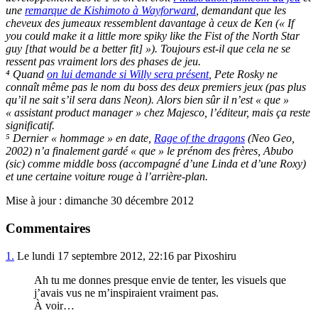
une
remarque de Kishimoto à Wayforward
, demandant que les
cheveux des jumeaux ressemblent davantage à ceux de Ken (« If
you could make it a little more spiky like the Fist of the North Star
guy [that would be a better fit] »). Toujours est-il que cela ne se
ressent pas vraiment lors des phases de jeu.
⁴ Quand
on lui demande si Willy sera présent
, Pete Rosky ne
connaît même pas le nom du boss des deux premiers jeux (pas plus
qu’il ne sait s’il sera dans Neon). Alors bien sûr il n’est « que »
« assistant product manager » chez Majesco, l’éditeur, mais ça reste
significatif.
⁵ Dernier « hommage » en date,
Rage of the dragons
(Neo Geo,
2002) n’a finalement gardé « que » le prénom des frères, Abubo
(sic) comme middle boss (accompagné d’une Linda et d’une Roxy)
et une certaine voiture rouge à l’arrière-plan.
Mise à jour : dimanche 30 décembre 2012
Commentaires
1.
Le lundi 17 septembre 2012, 22:16 par Pixoshiru
Ah tu me donnes presque envie de tenter, les visuels que
j’avais vus ne m’inspiraient vraiment pas.
À voir…