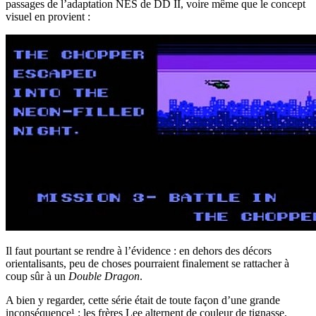
passages de l’adaptation NES de DD II, voire même que le concept
visuel en provient :
Il faut pourtant se rendre à l’évidence : en dehors des décors
orientalisants, peu de choses pourraient finalement se rattacher à
coup sûr à un
Double Dragon
.
A bien y regarder, cette série était de toute façon d’une grande
inconséquence¹ : les frères Lee alternent de couleur de tignasse,