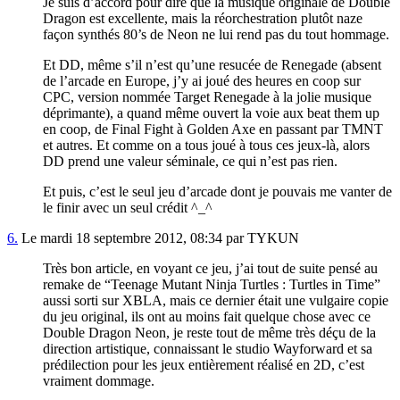
Je suis d’accord pour dire que la musique originale de Double
Dragon est excellente, mais la réorchestration plutôt naze
façon synthés 80’s de Neon ne lui rend pas du tout hommage.
Et DD, même s’il n’est qu’une resucée de Renegade (absent
de l’arcade en Europe, j’y ai joué des heures en coop sur
CPC, version nommée Target Renegade à la jolie musique
déprimante), a quand même ouvert la voie aux beat them up
en coop, de Final Fight à Golden Axe en passant par TMNT
et autres. Et comme on a tous joué à tous ces jeux-là, alors
DD prend une valeur séminale, ce qui n’est pas rien.
Et puis, c’est le seul jeu d’arcade dont je pouvais me vanter de
le finir avec un seul crédit ^_^
6.
Le mardi 18 septembre 2012, 08:34 par TYKUN
Très bon article, en voyant ce jeu, j’ai tout de suite pensé au
remake de “Teenage Mutant Ninja Turtles : Turtles in Time”
aussi sorti sur XBLA, mais ce dernier était une vulgaire copie
du jeu original, ils ont au moins fait quelque chose avec ce
Double Dragon Neon, je reste tout de même très déçu de la
direction artistique, connaissant le studio Wayforward et sa
prédilection pour les jeux entièrement réalisé en 2D, c’est
vraiment dommage.