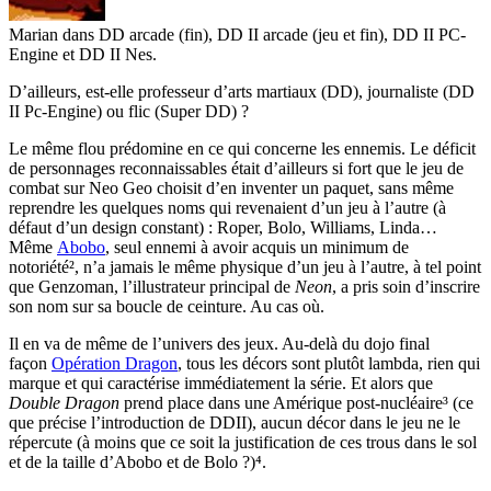
Marian dans DD arcade (fin), DD II arcade (jeu et fin), DD II PC-
Engine et DD II Nes.
D’ailleurs, est-elle professeur d’arts martiaux (DD), journaliste (DD
II Pc-Engine) ou flic (Super DD) ?
Le même flou prédomine en ce qui concerne les ennemis. Le déficit
de personnages reconnaissables était d’ailleurs si fort que le jeu de
combat sur Neo Geo choisit d’en inventer un paquet, sans même
reprendre les quelques noms qui revenaient d’un jeu à l’autre (à
défaut d’un design constant) : Roper, Bolo, Williams, Linda…
Même
Abobo
, seul ennemi à avoir acquis un minimum de
notoriété², n’a jamais le même physique d’un jeu à l’autre, à tel point
que Genzoman, l’illustrateur principal de
Neon
, a pris soin d’inscrire
son nom sur sa boucle de ceinture. Au cas où.
Il en va de même de l’univers des jeux. Au-delà du dojo final
façon
Opération Dragon
, tous les décors sont plutôt lambda, rien qui
marque et qui caractérise immédiatement la série. Et alors que
Double Dragon
prend place dans une Amérique post-nucléaire³ (ce
que précise l’introduction de DDII), aucun décor dans le jeu ne le
répercute (à moins que ce soit la justification de ces trous dans le sol
et de la taille d’Abobo et de Bolo ?)⁴.