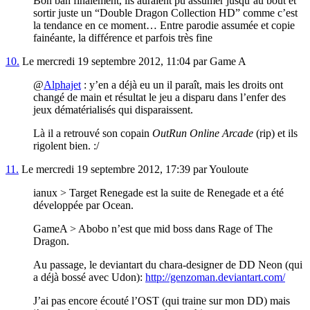
Bon bah finalement, ils auraient pu assumer jusqu’au bout et
sortir juste un “Double Dragon Collection HD” comme c’est
la tendance en ce moment… Entre parodie assumée et copie
fainéante, la différence et parfois très fine
10.
Le mercredi 19 septembre 2012, 11:04 par Game A
@
Alphajet
: y’en a déjà eu un il paraît, mais les droits ont
changé de main et résultat le jeu a disparu dans l’enfer des
jeux dématérialisés qui disparaissent.
Là il a retrouvé son copain
OutRun Online Arcade
(rip) et ils
rigolent bien. :/
11.
Le mercredi 19 septembre 2012, 17:39 par Youloute
ianux > Target Renegade est la suite de Renegade et a été
développée par Ocean.
GameA > Abobo n’est que mid boss dans Rage of The
Dragon.
Au passage, le deviantart du chara-designer de DD Neon (qui
a déjà bossé avec Udon):
http://genzoman.deviantart.com/
J’ai pas encore écouté l’OST (qui traine sur mon DD) mais