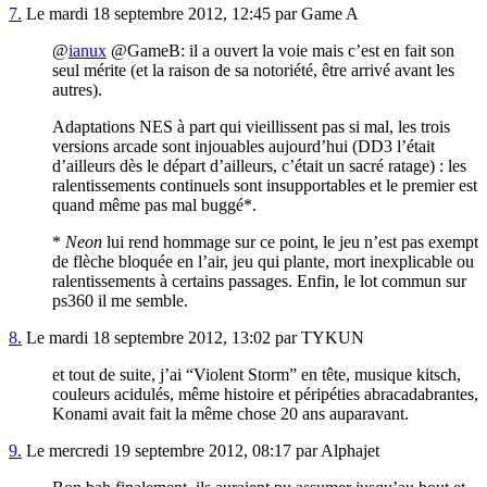
7.
Le mardi 18 septembre 2012, 12:45 par Game A
@
ianux
@GameB: il a ouvert la voie mais c’est en fait son
seul mérite (et la raison de sa notoriété, être arrivé avant les
autres).
Adaptations NES à part qui vieillissent pas si mal, les trois
versions arcade sont injouables aujourd’hui (DD3 l’était
d’ailleurs dès le départ d’ailleurs, c’était un sacré ratage) : les
ralentissements continuels sont insupportables et le premier est
quand même pas mal buggé*.
*
Neon
lui rend hommage sur ce point, le jeu n’est pas exempt
de flèche bloquée en l’air, jeu qui plante, mort inexplicable ou
ralentissements à certains passages. Enfin, le lot commun sur
ps360 il me semble.
8.
Le mardi 18 septembre 2012, 13:02 par TYKUN
et tout de suite, j’ai “Violent Storm” en tête, musique kitsch,
couleurs acidulés, même histoire et péripéties abracadabrantes,
Konami avait fait la même chose 20 ans auparavant.
9.
Le mercredi 19 septembre 2012, 08:17 par Alphajet