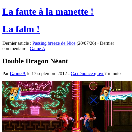
La faute à la manette !
La falm !
Dernier article :
Passing breeze de Nice
(20/07/26) - Dernier
commentaire :
Game A
Double Dragon Néant
Par
Game A
le 17 septembre 2012
-
Ça dénonce grave
7 minutes