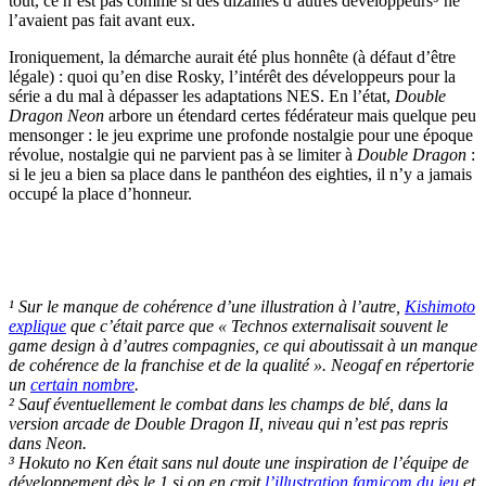
tout, ce n’est pas comme si des dizaines d’autres développeurs⁵ ne
l’avaient pas fait avant eux.
Ironiquement, la démarche aurait été plus honnête (à défaut d’être
légale) : quoi qu’en dise Rosky, l’intérêt des développeurs pour la
série a du mal à dépasser les adaptations NES. En l’état,
Double
Dragon Neon
arbore un étendard certes fédérateur mais quelque peu
mensonger : le jeu exprime une profonde nostalgie pour une époque
révolue, nostalgie qui ne parvient pas à se limiter à
Double Dragon
:
si le jeu a bien sa place dans le panthéon des eighties, il n’y a jamais
occupé la place d’honneur.
¹ Sur le manque de cohérence d’une illustration à l’autre,
Kishimoto
explique
que c’était parce que « Technos externalisait souvent le
game design à d’autres compagnies, ce qui aboutissait à un manque
de cohérence de la franchise et de la qualité ». Neogaf en répertorie
un
certain nombre
.
² Sauf éventuellement le combat dans les champs de blé, dans la
version arcade de
Double Dragon II
, niveau qui n’est pas repris
dans Neon.
³ Hokuto no Ken était sans nul doute une inspiration de l’équipe de
développement dès le 1 si on en croit
l’illustration famicom du jeu
et