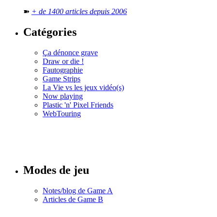
➽
+ de 1400 articles depuis 2006
Catégories
Ça dénonce grave
Draw or die !
Fautographie
Game Strips
La Vie vs les jeux vidéo(s)
Now playing
Plastic 'n' Pixel Friends
WebTouring
Tous les
numéros
Modes de jeu
Notes/blog de Game A
Articles de Game B