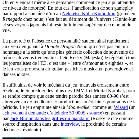
On en viendrait même à se demander comment ce jeu a pu atteindre
ce niveau de notoriété. En tout cas, l’amélioration de son gameplay
par rapport à son aîné d’un an
Nekketsu Kōha Kunio-kun
(grimé en
Renegade
chez nous) s’est fait au détriment de l’univers : Kunio-kun
et ses voyous japonais lui reste infiniment supérieur de ce point de
vue.
La pauvreté et l’absence de personnalité sautent ainsi rapidement
aux yeux en jouant à
Double Dragon Neon
qui n’est pas tant un
hommage à la série qu’une plus générale collection de souvenirs de
mômes devenus trentenaires. Pete Rosky (Majesko) le répétait à tous
les journalistes de l’E3, c’est une « lettre d’amour aux eighties », et
le jeu vous proposera air guitar, pastiches musicaux, powerglove et
danses idiotes.
Il suffit ainsi de voir le méchant du jeu, mauvais croisement entre
Skeletor, le Schredder des films des TMMT et Mortal Kombat, pour
se rendre compte que cette tendre parodie des années 80-90 s’est
abreuvée aux « meilleures » productions américaines pour ados de la
période. Le jeu emprunte ainsi à
Moonwalker
comme au
Wizard
(un
achievement demande d’atteindre 50 000$
-
source
) en passant
par
Jack Burton dans les griffes du mandarin
(Rosky le cite comme
source d’inspiration dans une
interview
, la proximité de certains
décors est évidente).