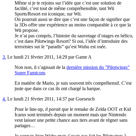
Même si je te rejoins sur l’idée que c’est une solution de
facilité, c’est tout de même compréhensible, tant Wii
Sports/Resort est iconique, sur Wii.
On pourrait aussi se dire que c’est une façon de signifier que
la 3Ds offre une expérience au moins comparable à ce que la
Wii propose.
Je n’ai pas compris, l’histoire du sauvetage d’otages en hélico,
c’est dans Pilotwings Resort? Si oui, l’idée d’introduire des
terroristes sur le “paradis” qu’est Wuhu est osée.
3.
Le lundi 21 février 2011, 14:29 par Game A
Non non, il s’agissait de la
dernière mission du ”Pilotwings”
Super Famicom
.
En matière de Mario, je suis souvent très compréhensif. C’est
juste que dans ce cas ils ont chargé la barque.
4.
Le lundi 21 février 2011, 14:37 par Gueseuch
Pour le line-up,
il parait
que le remake de Zelda OOT et Kid
Icarus sont terminés depuis un moment mais que Nintendo
veut laisser une petite chance aux tiers avant de régner sans
partages…
Je connais bien Wuhu mais j’avais pas fait les Pilotwings à