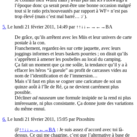
l’époque donc ça serait peut-être une bonne occasion malgré
tout si le ratio prix/nouveautés par rapport à WF+ n’est pas
trop élevé (mais c’est mal barré… :/ ).
5.
Le lundi 21 février 2011, 14:49 par ↑↑↓↓←→←→BA
De grâce, qu’ils arrêtent avec les Miis et leur univers de carte
postale à la con.
Franchement, regardez-les sur cette jaquette, avec leurs
joggings informes et leurs baskets pourries ; on dirait qu’ils
s’apprêtent à amener les poubelles au local du camping.
Ça fait un moment que ça me soûle, la tendance qu’il y a à
effacer les héros “à gueule” au profit de carcasses vides au
nom de l’identification et de l’immersion…
Mais s’il faut en plus se cogner une caricature de soi un
quinze août à l’île de Ré, ça ne devient carrément plus
possible.
Décliner
ad nauseam
une formule insipide ne la rend ni plus
intéressante, ni plus consistante. Ça donne juste des variations
du même ennui.
6.
Le lundi 21 février 2011, 15:05 par Pixoshiru
@
↑↑↓↓←→←→BA
: Je suis assez d’accord avec toi là-
dessus. Ce qui me chagrine, c’est que l’alternative à base de