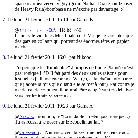
space marine/everyday guy (genre Nathan Drake, ou le loser
de Heavy Rain)/bombasse ne m’excite pas davantage. :/
7.
Le lundi 21 février 2011, 15:10 par Game B
@
↑↑↓↓←→←→BA
: Hé hé. ^^0
Ils ont vite vieilli les Miis finalement. Moi je ne vois plus que
des gars en collants qui portent des énormes têtes en papier
mâché.
8.
Le lundi 21 février 2011, 16:01 par Nikobo
J’espère que le “formidable” à propos de Poule Plannée n’est
pas ironique ! :’D Il fait parti des deux seules raisons pour
lesquelles j’allume encore ma Wii (ça, et la chaîne info parce
que j’adore la musique quand elle se met à jour). Par contre je
me demande comment il pourrait être adapté sur troâdéhaisse
sans perdre toute sa saveur…
9.
Le lundi 21 février 2011, 19:23 par Game A
@
Nikobo
: non non, le “formidable” n’était pas ironique. :)
Tu as réussi à te poser sur le zeppelin au fait ?
@
Gueseuch
:
Nintendo veut laisser une petite chance aux
tiers avant de régner
tu y crois vraiment à ça ?^^