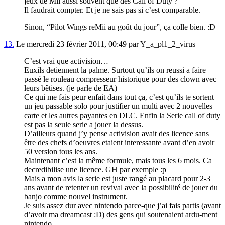
jeux de Mii aussi souvent que des Call of Duty ?
Il faudrait compter. Et je ne sais pas si c’est comparable.
Sinon, “Pilot Wings reMii au goût du jour”, ça colle bien. :D
13.
Le mercredi 23 février 2011, 00:49 par Y_a_pl1_2_virus
C’est vrai que activision…
Euxils detiennent la palme. Surtout qu’ils on reussi a faire
passé le rouleau compresseur historique pour des clown avec
leurs bêtises. (je parle de EA)
Ce qui me fais peur enfait dans tout ça, c’est qu’ils te sortent
un jeu passable solo pour justifier un multi avec 2 nouvelles
carte et les autres payantes en DLC. Enfin la Serie call of duty
est pas la seule serie a jouer la dessus.
D’ailleurs quand j’y pense activision avait des licence sans
être des chefs d’oeuvres etaient interessante avant d’en avoir
50 version tous les ans.
Maintenant c’est la même formule, mais tous les 6 mois. Ca
decredibilise une licence. GH par exemple :p
Mais a mon avis la serie est juste rangé au placard pour 2-3
ans avant de retenter un revival avec la possibilité de jouer du
banjo comme nouvel instrument.
Je suis assez dur avec nintendo parce-que j’ai fais partis (avant
d’avoir ma dreamcast :D) des gens qui soutenaient ardu-ment
nintendo.