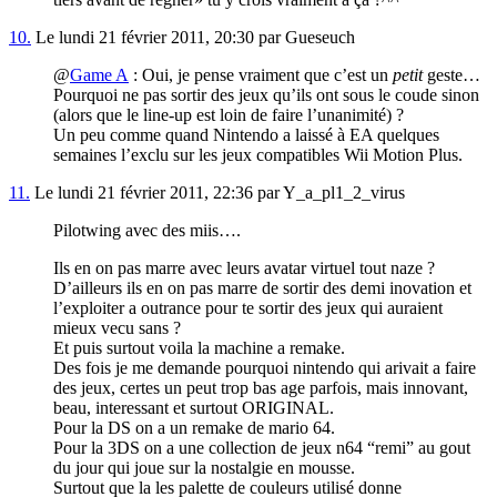
10.
Le lundi 21 février 2011, 20:30 par Gueseuch
@
Game A
: Oui, je pense vraiment que c’est un
petit
geste…
Pourquoi ne pas sortir des jeux qu’ils ont sous le coude sinon
(alors que le line-up est loin de faire l’unanimité) ?
Un peu comme quand Nintendo a laissé à EA quelques
semaines l’exclu sur les jeux compatibles Wii Motion Plus.
11.
Le lundi 21 février 2011, 22:36 par Y_a_pl1_2_virus
Pilotwing avec des miis….
Ils en on pas marre avec leurs avatar virtuel tout naze ?
D’ailleurs ils en on pas marre de sortir des demi inovation et
l’exploiter a outrance pour te sortir des jeux qui auraient
mieux vecu sans ?
Et puis surtout voila la machine a remake.
Des fois je me demande pourquoi nintendo qui arivait a faire
des jeux, certes un peut trop bas age parfois, mais innovant,
beau, interessant et surtout ORIGINAL.
Pour la DS on a un remake de mario 64.
Pour la 3DS on a une collection de jeux n64 “remi” au gout
du jour qui joue sur la nostalgie en mousse.
Surtout que la les palette de couleurs utilisé donne