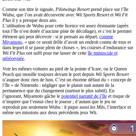
Comme son titre le signale,
Pilotwings Resort
prend place sur l’île
Wuhu, que l’on avait découverte avec
Wii Sports Resort
et
Wii Fit
Plus
il y a presque deux ans.
L’utilisation de Wuhu pour cette licence est assez étonnante (après
tout l’île n’est dotée d’aucune piste de décollage), et c’est le premier
élément qui peut décevoir : si je pensais au départ,
comme
Miyamoto
, « que ce serait drôle d’avoir un endroit connu de tous et
dans lequel il se passe plein de choses », les courses d’endurance sur
Wii Fit Plus
ont suffi pour me lasser de cette
île minuscule et
stéréotypée
.
Voir les mêmes voitures au pied de la pointe d’Icare, ou le Queen
Peach qui mouille toujours devant le port depuis
Wii Sports Resort
n’augure donc rien de bon. C’est un énorme défaut du « concept de
l’île » de Nintendo : négliger que le plaisir nait autant de la
permanence que du changement (surtout le plus subtil). En
l’ignorant, Miyamoto gâche le
potentiel narratif de l’île
et risque de
n’inspirer que l’ennui chez le joueur ; d’autant que le jeu ne
reproduit pas seulement Wuhu : il pique aussi les
Miis
, l’interface et
même ses missions aux deux précédents jeux Wii.