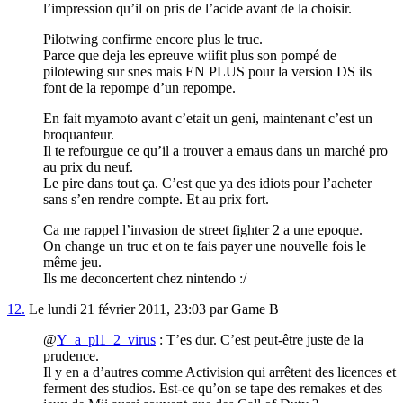
l’impression qu’il on pris de l’acide avant de la choisir.
Pilotwing confirme encore plus le truc.
Parce que deja les epreuve wiifit plus son pompé de
pilotewing sur snes mais EN PLUS pour la version DS ils
font de la repompe d’un repompe.
En fait myamoto avant c’etait un geni, maintenant c’est un
broquanteur.
Il te refourgue ce qu’il a trouver a emaus dans un marché pro
au prix du neuf.
Le pire dans tout ça. C’est que ya des idiots pour l’acheter
sans s’en rendre compte. Et au prix fort.
Ca me rappel l’invasion de street fighter 2 a une epoque.
On change un truc et on te fais payer une nouvelle fois le
même jeu.
Ils me deconcertent chez nintendo :/
12.
Le lundi 21 février 2011, 23:03 par Game B
@
Y_a_pl1_2_virus
: T’es dur. C’est peut-être juste de la
prudence.
Il y en a d’autres comme Activision qui arrêtent des licences et
ferment des studios. Est-ce qu’on se tape des remakes et des