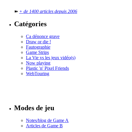
➽
+ de 1400 articles depuis 2006
Catégories
Ça dénonce grave
Draw or die !
Fautographie
Game Strips
La Vie vs les jeux vidéo(s)
Now playing
Plastic 'n' Pixel Friends
WebTouring
Tous les
numéros
Modes de jeu
Notes/blog de Game A
Articles de Game B