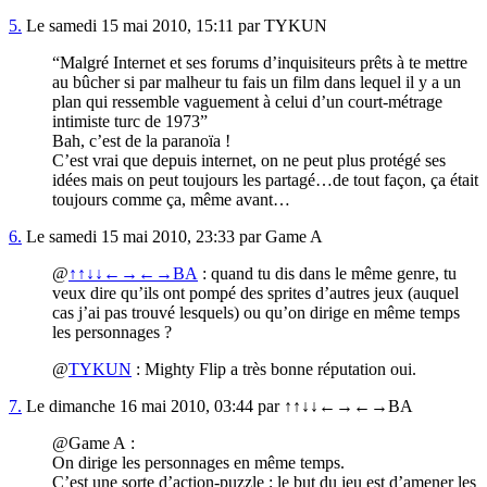
5.
Le samedi 15 mai 2010, 15:11 par TYKUN
“Malgré Internet et ses forums d’inquisiteurs prêts à te mettre
au bûcher si par malheur tu fais un film dans lequel il y a un
plan qui ressemble vaguement à celui d’un court-métrage
intimiste turc de 1973”
Bah, c’est de la paranoïa !
C’est vrai que depuis internet, on ne peut plus protégé ses
idées mais on peut toujours les partagé…de tout façon, ça était
toujours comme ça, même avant…
6.
Le samedi 15 mai 2010, 23:33 par Game A
@
↑↑↓↓←→←→BA
: quand tu dis dans le même genre, tu
veux dire qu’ils ont pompé des sprites d’autres jeux (auquel
cas j’ai pas trouvé lesquels) ou qu’on dirige en même temps
les personnages ?
@
TYKUN
: Mighty Flip a très bonne réputation oui.
7.
Le dimanche 16 mai 2010, 03:44 par ↑↑↓↓←→←→BA
@Game A :
On dirige les personnages en même temps.
C’est une sorte d’action-puzzle ; le but du jeu est d’amener les