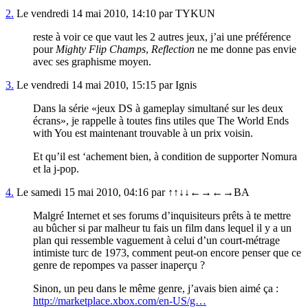
2.
Le vendredi 14 mai 2010, 14:10 par TYKUN
reste à voir ce que vaut les 2 autres jeux, j’ai une préférence
pour
Mighty Flip Champs
,
Reflection
ne me donne pas envie
avec ses graphisme moyen.
3.
Le vendredi 14 mai 2010, 15:15 par Ignis
Dans la série «jeux DS à gameplay simultané sur les deux
écrans», je rappelle à toutes fins utiles que The World Ends
with You est maintenant trouvable à un prix voisin.
Et qu’il est ‘achement bien, à condition de supporter Nomura
et la j-pop.
4.
Le samedi 15 mai 2010, 04:16 par ↑↑↓↓←→←→BA
Malgré Internet et ses forums d’inquisiteurs prêts à te mettre
au bûcher si par malheur tu fais un film dans lequel il y a un
plan qui ressemble vaguement à celui d’un court-métrage
intimiste turc de 1973, comment peut-on encore penser que ce
genre de repompes va passer inaperçu ?
Sinon, un peu dans le même genre, j’avais bien aimé ça :
http://marketplace.xbox.com/en-US/g…