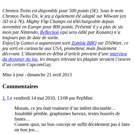
Chronos Twins est disponible pour 500 points (5€). Sous le nom
Chronos Twins Dx, le jeu a également été adapté sur Wiiware (en
3D et à 7€). Mighty Flip Champs est téléchargeable depuis
novembre en Europe pour 800 points. Présenté il y a plus de six
mois par Nintendo,
Reflection
(qui sera édité par Konami) n’a
toujours pas de date de sortie.
EnjoyUp Games a auparavant sorti
Zombie BBQ
sur DSiWare, ce
jeu sorti en cartouche aux USA, prometteur, mais finalement
décevant. L’illustration en début d’article provient d’une
interview
du designer du jeu
, les images relevant les plagiats seraient l’oeuvre
d’un certain CapcomGuy.
Mise à jour : dimanche 21 avril 2013
Commentaires
1.
Le vendredi 14 mai 2010, 13:08 par PepMint
Mouais, ce jeu était vraiment d’un intêret discutable…
Jouabilité pénible, graphismes baveux, textes bourrés de
fautes…
Comme quoi, un bon concept ne suffit décidement pas à faire
un bon jeu…