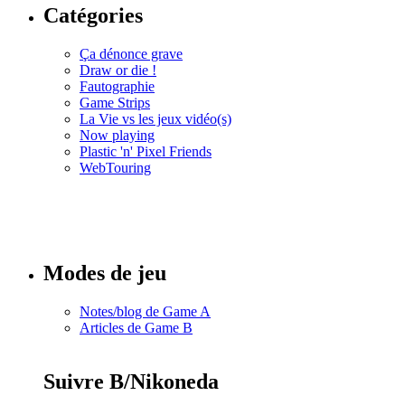
Catégories
Ça dénonce grave
Draw or die !
Fautographie
Game Strips
La Vie vs les jeux vidéo(s)
Now playing
Plastic 'n' Pixel Friends
WebTouring
Tous les
numéros
Modes de jeu
Notes/blog de Game A
Articles de Game B
Suivre B/Nikoneda