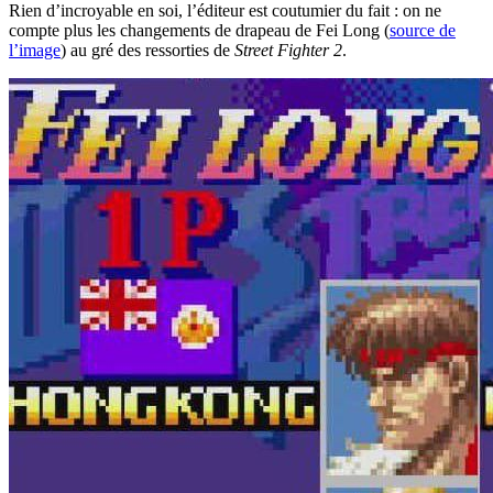
Rien d’incroyable en soi, l’éditeur est coutumier du fait : on ne
compte plus les changements de drapeau de Fei Long (
source de
l’image
) au gré des ressorties de
Street Fighter 2
.