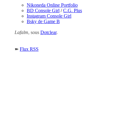
Nikoneda Online Portfolio
BD Console Girl
/
C.G. Plus
Instagram Console Girl
Bsky de Game B
Lafalm
, sous
Dotclear
.
➽
Flux RSS