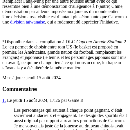
Remplacer Fang-Ming par une autre joueuse aurait évité ce qui
ressemble bien à une démonstration d’allégeance à l’(autre) Chine,
démonstration par ailleurs imposée aux joueurs du monde entier.
Une décision aussi visible est d’autant plus étonnante que Capcom a
une
division taïwanaise
, qui a rudement dû apprécier l’initiative.
*Disponible dans la compilation à DLC
Capcom Arcade Stadium 2
.
Le jeu permet de choisir entre rom US (le basket est proposé en
premier, les Américains, grande nation du football, remplacent les
Français) et japonaise (le tennis et les personnages japonais sont mis
en avant), ce qui ne change rien à ce qui nous occupe, le drapeau
taïwanais y a été altéré de la même manière.
Mise à jour : jeudi 15 août 2024
Commentaires
1.
Le jeudi 15 août 2024, 17:26 par Game B
Les personnages qui sautent à chaque point gagnant, c’était
sacrément audacieux et engageant. Le design des sportifs était
aussi original par rapport aux autres productions de Capcom.
Je me souvenais juste de la joueuse au drapeau chinois avait