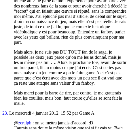
touché au 2. Je parle de mon expérience pour avoir parlé avec
des nombreux fans de la saga et pour avoir cherché à décelé le
“secret” qui en faisait une œuvre si réputé, sans le comprendre
moi même. J’ai épluché pas mal d’article, de débat sur le sujet,
d’où ma connaissance du jeu, mais elle n’est pas réelle. Je sais
juste, de tout ce que j’ai lu, que le contexte historique
vidéoludique y est pour beaucoup. Entendre un fanboy parler
avec les yeux qui brillent, rien de plus convainquant pour ma
part.
Mais alors, je ne suis pas DU TOUT fan de la saga, je
possède les deux jeux parce qu’on me les as donné, mais je
les ai même pas fini …. Alors la prochaine fois, avant de sortir
un truc pareil, lit au moins ce que j’ai écris. C’est certes pas
une analyse du jeu comme a pu le faire game A et c’est pas
parce que c’est écrit avec des mots un peu sec il est vrai que
ça reste une attaque sans valeur d’un fanboy.
Mais merci pour la barre de rire, par contre, je me gratterais
bien les couilles, mais bon, faut croire qu’elles se sont fait la
malle.
23.
Le mercredi 4 janvier 2012, 15:52 par Game A
@
zeralph
: on se mettra jamais d’accord. :D
J’aurais sans doute la même vision que toi si j’avais vu
Twin