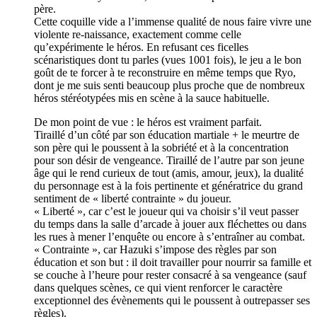
père.
Cette coquille vide a l’immense qualité de nous faire vivre une
violente re-naissance, exactement comme celle
qu’expérimente le héros. En refusant ces ficelles
scénaristiques dont tu parles (vues 1001 fois), le jeu a le bon
goût de te forcer à te reconstruire en même temps que Ryo,
dont je me suis senti beaucoup plus proche que de nombreux
héros stéréotypées mis en scène à la sauce habituelle.
De mon point de vue : le héros est vraiment parfait.
Tiraillé d’un côté par son éducation martiale + le meurtre de
son père qui le poussent à la sobriété et à la concentration
pour son désir de vengeance. Tiraillé de l’autre par son jeune
âge qui le rend curieux de tout (amis, amour, jeux), la dualité
du personnage est à la fois pertinente et génératrice du grand
sentiment de « liberté contrainte » du joueur.
« Liberté », car c’est le joueur qui va choisir s’il veut passer
du temps dans la salle d’arcade à jouer aux fléchettes ou dans
les rues à mener l’enquête ou encore à s’entraîner au combat.
« Contrainte », car Hazuki s’impose des règles par son
éducation et son but : il doit travailler pour nourrir sa famille et
se couche à l’heure pour rester consacré à sa vengeance (sauf
dans quelques scènes, ce qui vient renforcer le caractère
exceptionnel des évènements qui le poussent à outrepasser ses
règles).