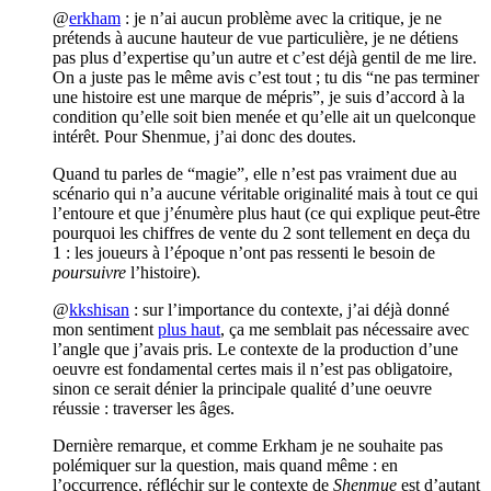
@
erkham
: je n’ai aucun problème avec la critique, je ne
prétends à aucune hauteur de vue particulière, je ne détiens
pas plus d’expertise qu’un autre et c’est déjà gentil de me lire.
On a juste pas le même avis c’est tout ; tu dis “ne pas terminer
une histoire est une marque de mépris”, je suis d’accord à la
condition qu’elle soit bien menée et qu’elle ait un quelconque
intérêt. Pour Shenmue, j’ai donc des doutes.
Quand tu parles de “magie”, elle n’est pas vraiment due au
scénario qui n’a aucune véritable originalité mais à tout ce qui
l’entoure et que j’énumère plus haut (ce qui explique peut-être
pourquoi les chiffres de vente du 2 sont tellement en deça du
1 : les joueurs à l’époque n’ont pas ressenti le besoin de
poursuivre
l’histoire).
@
kkshisan
: sur l’importance du contexte, j’ai déjà donné
mon sentiment
plus haut
, ça me semblait pas nécessaire avec
l’angle que j’avais pris. Le contexte de la production d’une
oeuvre est fondamental certes mais il n’est pas obligatoire,
sinon ce serait dénier la principale qualité d’une oeuvre
réussie : traverser les âges.
Dernière remarque, et comme Erkham je ne souhaite pas
polémiquer sur la question, mais quand même : en
l’occurrence, réfléchir sur le contexte de
Shenmue
est d’autant