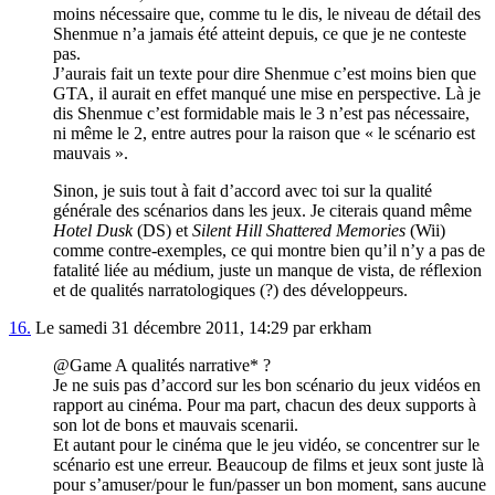
moins nécessaire que, comme tu le dis, le niveau de détail des
Shenmue n’a jamais été atteint depuis, ce que je ne conteste
pas.
J’aurais fait un texte pour dire Shenmue c’est moins bien que
GTA, il aurait en effet manqué une mise en perspective. Là je
dis Shenmue c’est formidable mais le 3 n’est pas nécessaire,
ni même le 2, entre autres pour la raison que « le scénario est
mauvais ».
Sinon, je suis tout à fait d’accord avec toi sur la qualité
générale des scénarios dans les jeux. Je citerais quand même
Hotel Dusk
(DS) et
Silent Hill Shattered Memories
(Wii)
comme contre-exemples, ce qui montre bien qu’il n’y a pas de
fatalité liée au médium, juste un manque de vista, de réflexion
et de qualités narratologiques (?) des développeurs.
16.
Le samedi 31 décembre 2011, 14:29 par erkham
@Game A qualités narrative* ?
Je ne suis pas d’accord sur les bon scénario du jeux vidéos en
rapport au cinéma. Pour ma part, chacun des deux supports à
son lot de bons et mauvais scenarii.
Et autant pour le cinéma que le jeu vidéo, se concentrer sur le
scénario est une erreur. Beaucoup de films et jeux sont juste là
pour s’amuser/pour le fun/passer un bon moment, sans aucune