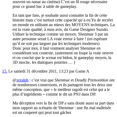
souvent un nanar au cinéma) C’est un fil rouge nécessaire
pour ce grand bac à sable de gameplay.
En tant que fans, je souhaite aussi connaitre la fin de cette
histoire mais c’est surtout cette capacité qu’a eu Yu de recréer
un monde en utilisant au mieux des MOYENS techniques. La
est la vraie qualité, à mon avis, du Game Designer Suzuki.
Utiliser la technique comme un moyen. Shenmue 3 par un
autre personne serait LA vraie erreur à faire ! (en espérant
qu’il ne soit pas larguer par les techniques modernes)
Donc pour moi, il faut vraiment analyser Shenmue en
considérant son contexte. (autrement on loupe la vraie oeuvre
et on conclut que le scenar est bidon, le gameplay moyen, la
3D moche, les dialogues pourries … )
15.
Le samedi 31 décembre 2011, 13:23 par Game A
@
zeralph
: c’est vrai que
Shenmue
et
Deadly Premonition
ont
de nombreuses connexions, et ils partagent tous les deux une
même conception, que « le meilleur ragoût est celui qui a le
plus d’ingrédients » comme le dit un PNJ dans DP.
Ma déception vers la fin de DP a sans doute aussi sa part dans
mon rapport au scénario de Shenmue : une fin mal maîtrisée
est un couperet qui peut tout gâcher.