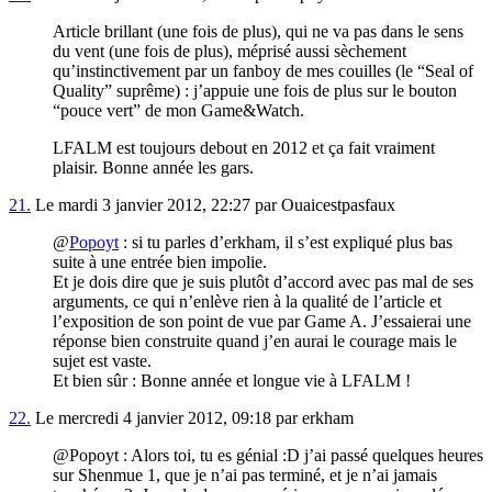
Article brillant (une fois de plus), qui ne va pas dans le sens
du vent (une fois de plus), méprisé aussi sèchement
qu’instinctivement par un fanboy de mes couilles (le “Seal of
Quality” suprême) : j’appuie une fois de plus sur le bouton
“pouce vert” de mon Game&Watch.
LFALM est toujours debout en 2012 et ça fait vraiment
plaisir. Bonne année les gars.
21.
Le mardi 3 janvier 2012, 22:27 par Ouaicestpasfaux
@
Popoyt
: si tu parles d’erkham, il s’est expliqué plus bas
suite à une entrée bien impolie.
Et je dois dire que je suis plutôt d’accord avec pas mal de ses
arguments, ce qui n’enlève rien à la qualité de l’article et
l’exposition de son point de vue par Game A. J’essaierai une
réponse bien construite quand j’en aurai le courage mais le
sujet est vaste.
Et bien sûr : Bonne année et longue vie à LFALM !
22.
Le mercredi 4 janvier 2012, 09:18 par erkham
@Popoyt : Alors toi, tu es génial :D j’ai passé quelques heures
sur Shenmue 1, que je n’ai pas terminé, et je n’ai jamais