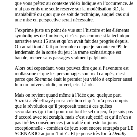
que vous prêtez au contexte vidéo-ludique en l’occurrence. Je
n’ai pas émis une seule réserve sur la modélisation 3D, la
maniabilité ou quoi que ce soit de technique, auquel cas oui
une mise en perspective serait nécessaire.
J’exprime juste un point de vue sur l’histoire et les éléments
symboliques de l’univers, et c’est pas comme si la technique
narrative avait 15 ans et qu’on avait fait des progrès depuis.
On aurait tout à fait pu formuler ce que je raconte en 99, le
lendemain de la sortie du jeu : la trame scénaristique est
banale, menée sans passages vraiment palpitants.
Alors oui cependant, vous pouvez dire que si l’aventure est
mollassone et que les personnages sont mal campés, c’est
parce que
Shenmue
était le premier jeu vidéo à explorer aussi
loin un univers adulte, ouvert, etc. Là ok.
Mais on revient quand même à l’idée que, quelque part,
Suzuki a été effrayé par sa création et qu’il n’a pas compris
que la révolution qu’il proposait tenait à ces quêtes
secondaires (qui font pour moi tout le sel du jeu, là je suis pas
d’accord avec toi zeralph, mais c’est subjectif) et qu’il n’en a
pas tiré les conséquences (radicalité qui reste toujours
exceptionnelle - combien de jeux sont encore rattrapés par LE
SCENARIO aujourd’hui ? - Et je pense très fort à
Deadly