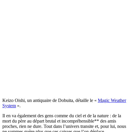
Keizo Oishi, un antiquaire de Dobuita, détaille le «
Magic Weather
System
».
Il en va également des gens comme du ciel et de la nature : de la
mort du père au départ brutal et incompréhensible** des amis
proches, rien ne dure. Tout dans l’univers transite et, pour lui, nous
ne sommes guère plus que ces caisses que l’on déplace