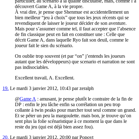
particulier, au scénario à la qualité discutable, mais, comme l’a
découvert Game A, à la vie propre.
À vrai dire, je pense que Shenmue est accidentellement un
bien meilleur “jeu à choix” que tous les jeux récents qui se
revendiquent de laisser le joueur décider de son aventure.
Mais pour s’assumer comme tel, il faut accepter que l’absence
de fin classique peut en fait en constituer une : Celle que
décrit Game A, dans laquelle Ryo fait son deuil, comme le
joueur fait le sien du scénario.
On oublie trop souvent (et par “on” j’entends les joueurs
autant que les développeurs) que scenario et narration ne sont
pas indisociables.
Excellent travail, A. Excellent.
19.
Le mardi 3 janvier 2012, 10:43 par zeralph
@
Game A
: amusant, je pense plutôt le contraire de la fin de
DP : enfin le jeu lâche enfin sa corrélation un peu trop
collante à twin peaks pour marcher tout seul comme un grand.
Et se péter un peu la margoulette. mais bon, je trouve qu’on
sent plus la folie scénaristique à ce moment la que dans le
reste du jeu (qui est déjà bien assez fou).
20.
Le mardi 3 janvier 2012, 20:00 par Popoyt