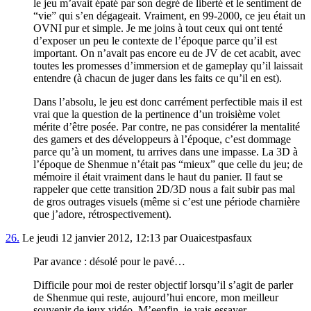
le jeu m’avait épaté par son degré de liberté et le sentiment de
“vie” qui s’en dégageait. Vraiment, en 99-2000, ce jeu était un
OVNI pur et simple. Je me joins à tout ceux qui ont tenté
d’exposer un peu le contexte de l’époque parce qu’il est
important. On n’avait pas encore eu de JV de cet acabit, avec
toutes les promesses d’immersion et de gameplay qu’il laissait
entendre (à chacun de juger dans les faits ce qu’il en est).
Dans l’absolu, le jeu est donc carrément perfectible mais il est
vrai que la question de la pertinence d’un troisième volet
mérite d’être posée. Par contre, ne pas considérer la mentalité
des gamers et des développeurs à l’époque, c’est dommage
parce qu’à un moment, tu arrives dans une impasse. La 3D à
l’époque de Shenmue n’était pas “mieux” que celle du jeu; de
mémoire il était vraiment dans le haut du panier. Il faut se
rappeler que cette transition 2D/3D nous a fait subir pas mal
de gros outrages visuels (même si c’est une période charnière
que j’adore, rétrospectivement).
26.
Le jeudi 12 janvier 2012, 12:13 par Ouaicestpasfaux
Par avance : désolé pour le pavé…
Difficile pour moi de rester objectif lorsqu’il s’agit de parler
de Shenmue qui reste, aujourd’hui encore, mon meilleur
souvenir de jeux vidéo. M’eenfin, je vais essayer.