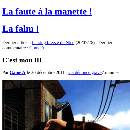
La faute à la manette !
La falm !
Dernier article :
Passing breeze de Nice
(20/07/26) - Dernier
commentaire :
Game A
C'est mou III
Par
Game A
le 30 décembre 2011
-
Ça dénonce grave
7 minutes