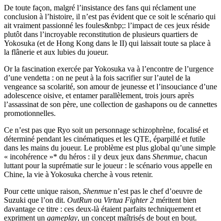
De toute façon, malgré l’insistance des fans qui réclament une
conclusion à l’histoire, il n’est pas évident que ce soit le scénario qui
ait vraiment passionné les foules&nbp;: l’impact de ces jeux réside
plutôt dans l’incroyable reconstitution de plusieurs quartiers de
Yokosuka (et de Hong Kong dans le II) qui laissait toute sa place à
la flânerie et aux lubies du joueur.
Or la fascination exercée par Yokosuka va à l’encontre de l’urgence
d’une vendetta : on ne peut à la fois sacrifier sur l’autel de la
vengeance sa scolarité, son amour de jeunesse et l’insouciance d’une
adolescence oisive, et entamer parallèlement, trois jours après
l’assassinat de son père, une collection de gashapons ou de cannettes
promotionnelles.
Ce n’est pas que Ryo soit un personnage schizophrène, focalisé et
déterminé pendant les cinématiques et les QTE, éparpillé et futile
dans les mains du joueur. Le problème est plus global qu’une simple
« incohérence »* du héros : il y deux jeux dans
Shenmue
, chacun
luttant pour la suprématie sur le joueur : le scénario vous appelle en
Chine, la vie à Yokosuka cherche à vous retenir.
Pour cette unique raison,
Shenmue
n’est pas le chef d’oeuvre de
Suzuki que l’on dit.
OutRun
ou
Virtua Fighter 2
méritent bien
davantage ce titre : ces deux-là étaient parfaits techniquement et
expriment un
gameplay
, un concept maîtrisés de bout en bout.