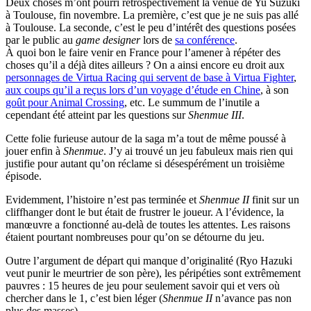
Deux choses m’ont pourri rétrospectivement la venue de Yu Suzuki
à Toulouse, fin novembre. La première, c’est que je ne suis pas allé
à Toulouse. La seconde, c’est le peu d’intérêt des questions posées
par le public au
game designer
lors de
sa conférence
.
À quoi bon le faire venir en France pour l’amener à répéter des
choses qu’il a déjà dites ailleurs ? On a ainsi encore eu droit aux
personnages de Virtua Racing qui servent de base à Virtua Fighter
,
aux coups qu’il a reçus lors d’un voyage d’étude en Chine
, à son
goût pour Animal Crossing
, etc. Le summum de l’inutile a
cependant été atteint par les questions sur
Shenmue III
.
Cette folie furieuse autour de la saga m’a tout de même poussé à
jouer enfin à
Shenmue
. J’y ai trouvé un jeu fabuleux mais rien qui
justifie pour autant qu’on réclame si désespérément un troisième
épisode.
Evidemment, l’histoire n’est pas terminée et
Shenmue II
finit sur un
cliffhanger dont le but était de frustrer le joueur. A l’évidence, la
manœuvre a fonctionné au-delà de toutes les attentes. Les raisons
étaient pourtant nombreuses pour qu’on se détourne du jeu.
Outre l’argument de départ qui manque d’originalité (Ryo Hazuki
veut punir le meurtrier de son père), les péripéties sont extrêmement
pauvres : 15 heures de jeu pour seulement savoir qui et vers où
chercher dans le 1, c’est bien léger (
Shenmue II
n’avance pas non
plus des masses).