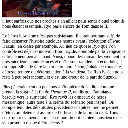
il faut parfois que nos proches s’en aillent pour sentir à quel point ils
nous étaient essentiels. Ryo parle encore de Tom dans le II.
Le héros lui-même n’est pas satisfaisant. Il aurait pourtant suffi de
faire démarrer l’histoire quelques heures avant l’exécution d’Iwao
Hazuki, en classe par exemple. Au lieu de quoi le Ryo que l’on
contrôle est déjà cet individu froid, rigide, obnubilé par la vengeance
et finalement peu attachant. Ainsi, quand des camarades viennent lui
présenter leurs condoléances et qu’ils sont rapidement éconduits, il
est impossible de faire la part entre dureté congénitale de caractère,
détresse rentrée ou détermination à la vendetta. Le Ryo lycéen nous
reste à peu près inconnu et c’est une erreur de la part de Suzuki.
Plus généralement on peut aussi s’inquiéter de la direction que
prenait la saga : à la fin de
Shenmue II
, tandis que l’ambiance
bascule vers le surnaturel, Ryo revêt les oripeaux de héros
messianique, autre tarte à la crème du scénario peu inspiré. Or,
compte-tenu des défauts des précédents chapitres, rien ne permet
d’être complètement assuré de l’efficacité de la fin du récit. Tous
ceux qui réclament à cor et à cri une fin ont-ils bien conscience de
s’exposer au risque d’être déçus ?