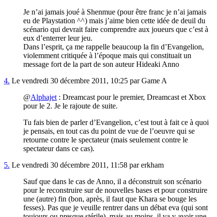
Je n’ai jamais joué à Shenmue (pour être franc je n’ai jamais
eu de Playstation ^^) mais j’aime bien cette idée de deuil du
scénario qui devrait faire comprendre aux joueurs que c’est à
eux d’enterrer leur jeu.
Dans l’esprit, ça me rappelle beaucoup la fin d’Evangelion,
violemment critiquée à l’époque mais qui constituait un
message fort de la part de son auteur Hideaki Anno
4.
Le vendredi 30 décembre 2011, 10:25 par Game A
@
Alphajet
: Dreamcast pour le premier, Dreamcast et Xbox
pour le 2. Je le rajoute de suite.
Tu fais bien de parler d’Evangelion, c’est tout à fait ce à quoi
je pensais, en tout cas du point de vue de l’oeuvre qui se
retourne contre le spectateur (mais seulement contre le
spectateur dans ce cas).
5.
Le vendredi 30 décembre 2011, 11:58 par erkham
Sauf que dans le cas de Anno, il a déconstruit son scénario
pour le reconstruire sur de nouvelles bases et pour construire
une (autre) fin (bon, après, il faut que Khara se bouge les
fesses). Pas que je veuille rentrer dans un débat eva (qui sont
toujours ou presque stérile), mais au moins, il va y avoir une