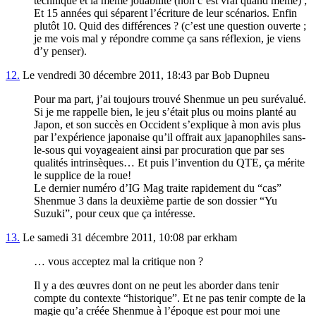
technique et la même jouabilité (non c’est vrai quand même) ;
Et 15 années qui séparent l’écriture de leur scénarios. Enfin
plutôt 10. Quid des différences ? (c’est une question ouverte ;
je me vois mal y répondre comme ça sans réflexion, je viens
d’y penser).
12.
Le vendredi 30 décembre 2011, 18:43 par Bob Dupneu
Pour ma part, j’ai toujours trouvé Shenmue un peu surévalué.
Si je me rappelle bien, le jeu s’était plus ou moins planté au
Japon, et son succès en Occident s’explique à mon avis plus
par l’expérience japonaise qu’il offrait aux japanophiles sans-
le-sous qui voyageaient ainsi par procuration que par ses
qualités intrinsèques… Et puis l’invention du QTE, ça mérite
le supplice de la roue!
Le dernier numéro d’IG Mag traite rapidement du “cas”
Shenmue 3 dans la deuxième partie de son dossier “Yu
Suzuki”, pour ceux que ça intéresse.
13.
Le samedi 31 décembre 2011, 10:08 par erkham
… vous acceptez mal la critique non ?
Il y a des œuvres dont on ne peut les aborder dans tenir
compte du contexte “historique”. Et ne pas tenir compte de la
magie qu’a créée Shenmue à l’époque est pour moi une