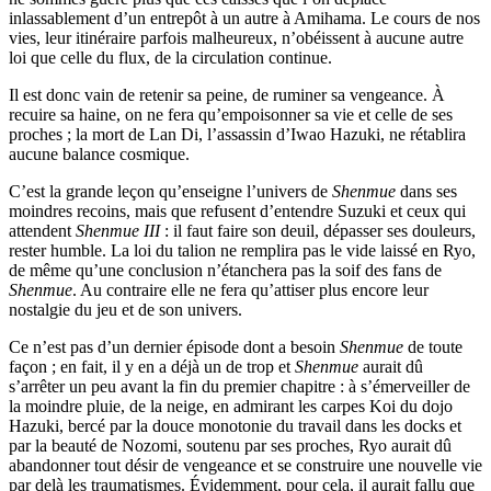
inlassablement d’un entrepôt à un autre à Amihama. Le cours de nos
vies, leur itinéraire parfois malheureux, n’obéissent à aucune autre
loi que celle du flux, de la circulation continue.
Il est donc vain de retenir sa peine, de ruminer sa vengeance. À
recuire sa haine, on ne fera qu’empoisonner sa vie et celle de ses
proches ; la mort de Lan Di, l’assassin d’Iwao Hazuki, ne rétablira
aucune balance cosmique.
C’est la grande leçon qu’enseigne l’univers de
Shenmue
dans ses
moindres recoins, mais que refusent d’entendre Suzuki et ceux qui
attendent
Shenmue III
: il faut faire son deuil, dépasser ses douleurs,
rester humble. La loi du talion ne remplira pas le vide laissé en Ryo,
de même qu’une conclusion n’étanchera pas la soif des fans de
Shenmue
. Au contraire elle ne fera qu’attiser plus encore leur
nostalgie du jeu et de son univers.
Ce n’est pas d’un dernier épisode dont a besoin
Shenmue
de toute
façon ; en fait, il y en a déjà un de trop et
Shenmue
aurait dû
s’arrêter un peu avant la fin du premier chapitre : à s’émerveiller de
la moindre pluie, de la neige, en admirant les carpes Koi du dojo
Hazuki, bercé par la douce monotonie du travail dans les docks et
par la beauté de Nozomi, soutenu par ses proches, Ryo aurait dû
abandonner tout désir de vengeance et se construire une nouvelle vie
par delà les traumatismes. Évidemment, pour cela, il aurait fallu que