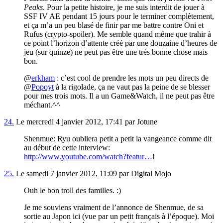
Peaks
. Pour la petite histoire, je me suis interdit de jouer à
SSF IV AE pendant 15 jours pour le terminer complètement,
et ça m’a un peu blasé de finir par me battre contre Oni et
Rufus (crypto-spoiler). Me semble quand même que trahir à
ce point l’horizon d’attente créé par une douzaine d’heures de
jeu (sur quinze) ne peut pas être une très bonne chose mais
bon.
@
erkham
: c’est cool de prendre les mots un peu directs de
@
Popoyt
à la rigolade, ça ne vaut pas la peine de se blesser
pour mes trois mots. Il a un Game&Watch, il ne peut pas être
méchant.^^
24.
Le mercredi 4 janvier 2012, 17:41 par Jotune
Shenmue: Ryu oubliera petit a petit la vangeance comme dit
au début de cette interview:
http://www.youtube.com/watch?featur…
!
25.
Le samedi 7 janvier 2012, 11:09 par Digital Mojo
Ouh le bon troll des familles. :)
Je me souviens vraiment de l’annonce de Shenmue, de sa
sortie au Japon ici (vue par un petit français à l’époque). Moi