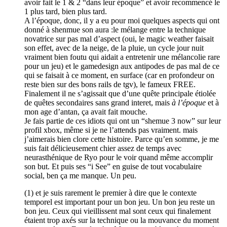
avoir fait le 1 & 2 “dans leur époque” et avoir recommencé le
1 plus tard, bien plus tard.
A l’époque, donc, il y a eu pour moi quelques aspects qui ont
donné à shenmue son aura :le mélange entre la technique
novatrice sur pas mal d’aspect (oui, le magic weather faisait
son effet, avec de la neige, de la pluie, un cycle jour nuit
vraiment bien foutu qui aidait a entretenir une mélancolie rare
pour un jeu) et le gamedesign aux antipodes de pas mal de ce
qui se faisait à ce moment, en surface (car en profondeur on
reste bien sur des bons rails de tgv), le fameux FREE.
Finalement il ne s’agissait que d’une quête principale étiolée
de quêtes secondaires sans grand interet, mais
à l’époque
et à
mon age d’antan, ça avait fait mouche.
Je fais partie de ces idiots qui ont un “shemue 3 now” sur leur
profil xbox, même si je ne l’attends pas vraiment. mais
j’aimerais bien clore cette histoire. Parce qu’en somme, je me
suis fait délicieusement chier assez de temps avec
neurasthénique de Ryo pour le voir quand même accomplir
son but. Et puis ses “i See” en guise de tout vocabulaire
social, ben ça me manque. Un peu.
(1) et je suis rarement le premier à dire que le contexte
temporel est important pour un bon jeu. Un bon jeu reste un
bon jeu. Ceux qui vieillissent mal sont ceux qui finalement
étaient trop axés sur la technique ou la mouvance du moment