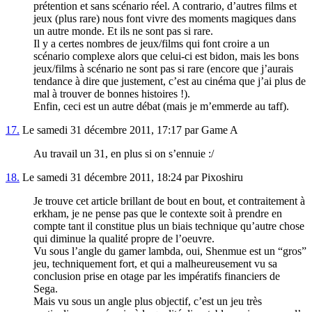
prétention et sans scénario réel. A contrario, d’autres films et
jeux (plus rare) nous font vivre des moments magiques dans
un autre monde. Et ils ne sont pas si rare.
Il y a certes nombres de jeux/films qui font croire a un
scénario complexe alors que celui-ci est bidon, mais les bons
jeux/films à scénario ne sont pas si rare (encore que j’aurais
tendance à dire que justement, c’est au cinéma que j’ai plus de
mal à trouver de bonnes histoires !).
Enfin, ceci est un autre débat (mais je m’emmerde au taff).
17.
Le samedi 31 décembre 2011, 17:17 par Game A
Au travail un 31, en plus si on s’ennuie :/
18.
Le samedi 31 décembre 2011, 18:24 par Pixoshiru
Je trouve cet article brillant de bout en bout, et contraitement à
erkham, je ne pense pas que le contexte soit à prendre en
compte tant il constitue plus un biais technique qu’autre chose
qui diminue la qualité propre de l’oeuvre.
Vu sous l’angle du gamer lambda, oui, Shenmue est un “gros”
jeu, techniquement fort, et qui a malheureusement vu sa
conclusion prise en otage par les impératifs financiers de
Sega.
Mais vu sous un angle plus objectif, c’est un jeu très