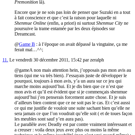
Premonition
là).
Encore que je ne sois pas loin de penser que Suzuki en a tout
à fait conscience et que c’est la raison pour laquelle ni
Shenmue Online
(enfin, a priori) ni surtout
Shenmue City
ne
poursuive la trame entamée par les deux épisodes sur
Dreamcast.
@
Game B
: à l’époque on avait dépassé la vingtaine, ça me
ferait mal…^^;
11.
Le vendredi 30 décembre 2011, 15:42 par zeralph
@gameA non mais attention hein, j’opposais pas mon avis au
tiens (qui me va très bien). J’essayais juste de développer le
pourquoi, toujours à mon avis, y’a un aura sur ce jeu qui
marche moins aujourd’hui. Et je dis bien que ce n’est que
mon avis et qu’il est évident que si je commençais shenmue
aujourd’hui j’en penserais forcement autre chose. Et je suis
d’ailleurs bien content que ce ne soit pas le cas. Et c’est aussi
ce qui me justifie de vouloir une suite sachant bien qu’elle ne
sera jamais ce que l’on voudrait qu’elle soit ( et de toues façon
les meubles sont sauf y’en aura pas).
Le parallèle avec Deadly est par contre vraiment intéressant et
a creuser : voila deux jeux avec plus ou moins la même