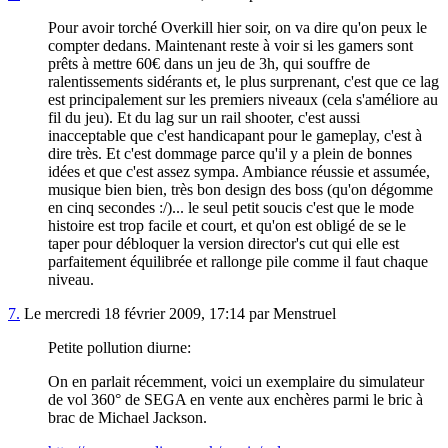
Pour avoir torché Overkill hier soir, on va dire qu'on peux le
compter dedans. Maintenant reste à voir si les gamers sont
prêts à mettre 60€ dans un jeu de 3h, qui souffre de
ralentissements sidérants et, le plus surprenant, c'est que ce lag
est principalement sur les premiers niveaux (cela s'améliore au
fil du jeu). Et du lag sur un rail shooter, c'est aussi
inacceptable que c'est handicapant pour le gameplay, c'est à
dire très. Et c'est dommage parce qu'il y a plein de bonnes
idées et que c'est assez sympa. Ambiance réussie et assumée,
musique bien bien, très bon design des boss (qu'on dégomme
en cinq secondes :/)... le seul petit soucis c'est que le mode
histoire est trop facile et court, et qu'on est obligé de se le
taper pour débloquer la version director's cut qui elle est
parfaitement équilibrée et rallonge pile comme il faut chaque
niveau.
7.
Le mercredi 18 février 2009, 17:14 par Menstruel
Petite pollution diurne:
On en parlait récemment, voici un exemplaire du simulateur
de vol 360° de SEGA en vente aux enchères parmi le bric à
brac de Michael Jackson.