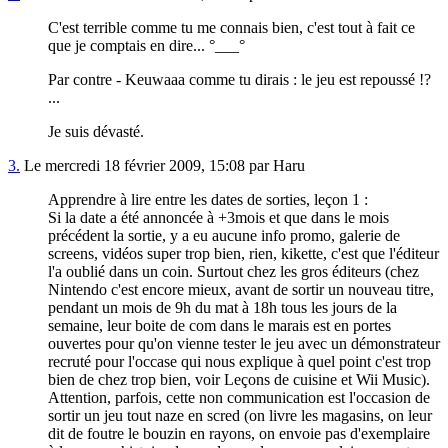
C'est terrible comme tu me connais bien, c'est tout à fait ce
que je comptais en dire... °___°
Par contre - Keuwaaa comme tu dirais : le jeu est repoussé !?
...
Je suis dévasté.
3.
Le mercredi 18 février 2009, 15:08 par Haru
Apprendre à lire entre les dates de sorties, leçon 1 :
Si la date a été annoncée à +3mois et que dans le mois
précédent la sortie, y a eu aucune info promo, galerie de
screens, vidéos super trop bien, rien, kikette, c'est que l'éditeur
l'a oublié dans un coin. Surtout chez les gros éditeurs (chez
Nintendo c'est encore mieux, avant de sortir un nouveau titre,
pendant un mois de 9h du mat à 18h tous les jours de la
semaine, leur boite de com dans le marais est en portes
ouvertes pour qu'on vienne tester le jeu avec un démonstrateur
recruté pour l'occase qui nous explique à quel point c'est trop
bien de chez trop bien, voir Leçons de cuisine et Wii Music).
Attention, parfois, cette non communication est l'occasion de
sortir un jeu tout naze en scred (on livre les magasins, on leur
dit de foutre le bouzin en rayons, on envoie pas d'exemplaire