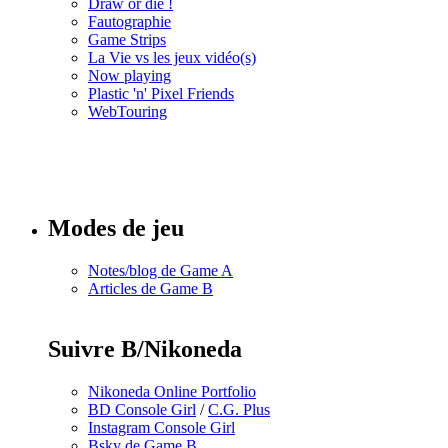
Draw or die !
Fautographie
Game Strips
La Vie vs les jeux vidéo(s)
Now playing
Plastic 'n' Pixel Friends
WebTouring
Tous les
numéros
Modes de jeu
Notes/blog de Game A
Articles de Game B
Suivre B/Nikoneda
Nikoneda Online Portfolio
BD Console Girl
/
C.G. Plus
Instagram Console Girl
Bsky de Game B