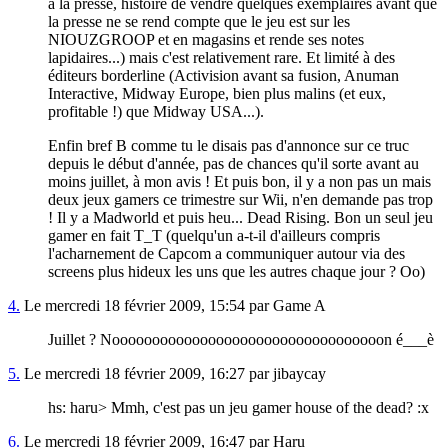
à la presse, histoire de vendre quelques exemplaires avant que
la presse ne se rend compte que le jeu est sur les
NIOUZGROOP et en magasins et rende ses notes
lapidaires...) mais c'est relativement rare. Et limité à des
éditeurs borderline (Activision avant sa fusion, Anuman
Interactive, Midway Europe, bien plus malins (et eux,
profitable !) que Midway USA...).
Enfin bref B comme tu le disais pas d'annonce sur ce truc
depuis le début d'année, pas de chances qu'il sorte avant au
moins juillet, à mon avis ! Et puis bon, il y a non pas un mais
deux jeux gamers ce trimestre sur Wii, n'en demande pas trop
! Il y a Madworld et puis heu... Dead Rising. Bon un seul jeu
gamer en fait T_T (quelqu'un a-t-il d'ailleurs compris
l'acharnement de Capcom a communiquer autour via des
screens plus hideux les uns que les autres chaque jour ? Oo)
4.
Le mercredi 18 février 2009, 15:54 par Game A
Juillet ? Noooooooooooooooooooooooooooooooooon é___è
5.
Le mercredi 18 février 2009, 16:27 par jibaycay
hs: haru> Mmh, c'est pas un jeu gamer house of the dead? :x
6.
Le mercredi 18 février 2009, 16:47 par Haru