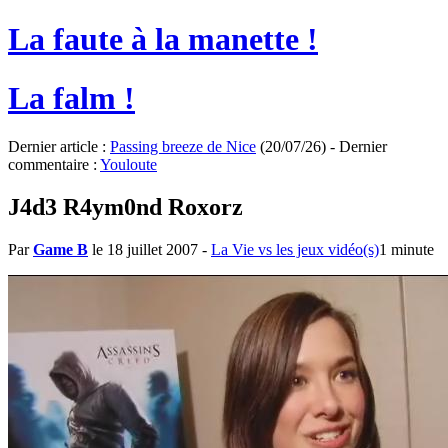
La faute à la manette !
La falm !
Dernier article :
Passing breeze de Nice
(20/07/26) - Dernier
commentaire :
Youloute
J4d3 R4ym0nd Roxorz
Par
Game B
le 18 juillet 2007
-
La Vie vs les jeux vidéo(s)
1 minute