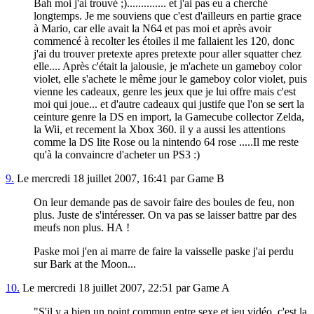
Bah moi j'ai trouvé ;).............. et j'ai pas eu a cherché
longtemps. Je me souviens que c'est d'ailleurs en partie grace
à Mario, car elle avait la N64 et pas moi et après avoir
commencé à recolter les étoiles il me fallaient les 120, donc
j'ai du trouver pretexte apres pretexte pour aller squatter chez
elle.... Après c'était la jalousie, je m'achete un gameboy color
violet, elle s'achete le même jour le gameboy color violet, puis
vienne les cadeaux, genre les jeux que je lui offre mais c'est
moi qui joue... et d'autre cadeaux qui justife que l'on se sert la
ceinture genre la DS en import, la Gamecube collector Zelda,
la Wii, et recement la Xbox 360. il y a aussi les attentions
comme la DS lite Rose ou la nintendo 64 rose .....Il me reste
qu'à la convaincre d'acheter un PS3 :)
9.
Le mercredi 18 juillet 2007, 16:41 par Game B
On leur demande pas de savoir faire des boules de feu, non
plus. Juste de s'intéresser. On va pas se laisser battre par des
meufs non plus. HA !
Paske moi j'en ai marre de faire la vaisselle paske j'ai perdu
sur Bark at the Moon...
10.
Le mercredi 18 juillet 2007, 22:51 par Game A
"S'il y a bien un point commun entre sexe et jeu vidéo, c'est la