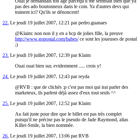
Ouai je demandais ton age parcequ'il me semblait bien que ya
pas des ado boutonneux dans le coin. Ya d'autres devs qui
trainent ici? Qu'ils se dénoncent!
22.
Le jeudi 19 juillet 2007, 12:21 par pedro.guanaes
@Klaim: non non il y en a bcp de jolies fille, la preuve
http://www.gopostal.com/babes/
ce sont les joueuses de postal
;)
23.
Le jeudi 19 juillet 2007, 12:39 par Klaim
Ouai ouai bien sur, evidemment ..... crois y!
24.
Le jeudi 19 juillet 2007, 12:43 par reyda
@RVB : que de clichés :p c'est pas moi qui irai parler des
marketeux, ils parlent déjà assez d'eux tout seuls ^^
25.
Le jeudi 19 juillet 2007, 12:52 par Klaim
Au fait juste pour dire que le billet est pas très complet
puisqu'il ne précise pas le pseudo de Jade Raymond, alias
Killer-Smile, la bien nommée.
26.
Le jeudi 19 juillet 2007, 13:06 par RVB