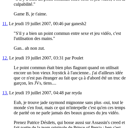
culpabilité."
Game B, je t'aime.
11.
Le jeudi 19 juillet 2007, 00:46 par ganesh2
"S'il y a bien un point commun entre sexe et jeu vidéo, c'est
l'utilisation des mains."
Gan.. ah non zut.
12.
Le jeudi 19 juillet 2007, 03:31 par Poulet
Le point commun était bien plus flagrant quand on utilisait
encore un bon vieux Joystick à l'ancienne.. j'ai d'ailleurs idée
que ce n'est pas étranger au fait que ça à d'abord été un truc de
garçon, les JVs, tiens....
13.
Le jeudi 19 juillet 2007, 04:48 par reyda
Euh, je trouve jade raymond mignonne sans plus -oui, tout le
monde s'en fout, mais ce qui m'interpelle c'est qu'en ces temps
de parité on ne parle jamais des beaux gosses du jeu vidéo.
Prenez Patrice Désilets, qui bosse aussi sur Assassin's creed et
fait partie de la team originale de Prince of Persia : ben c'est