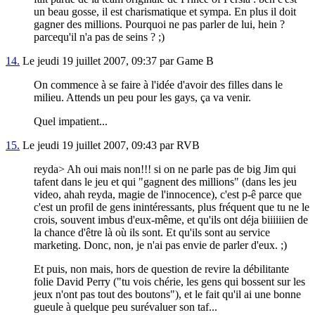
un beau gosse, il est charismatique et sympa. En plus il doit
gagner des millions. Pourquoi ne pas parler de lui, hein ?
parcequ'il n'a pas de seins ? ;)
14.
Le jeudi 19 juillet 2007, 09:37 par Game B
On commence à se faire à l'idée d'avoir des filles dans le
milieu. Attends un peu pour les gays, ça va venir.
Quel impatient...
15.
Le jeudi 19 juillet 2007, 09:43 par RVB
reyda> Ah oui mais non!!! si on ne parle pas de big Jim qui
tafent dans le jeu et qui "gagnent des millions" (dans les jeu
video, ahah reyda, magie de l'innocence), c'est p-ê parce que
c'est un profil de gens inintéressants, plus fréquent que tu ne le
crois, souvent imbus d'eux-même, et qu'ils ont déja biiiiiien de
la chance d'être là où ils sont. Et qu'ils sont au service
marketing. Donc, non, je n'ai pas envie de parler d'eux. ;)
Et puis, non mais, hors de question de revire la débilitante
folie David Perry ("tu vois chérie, les gens qui bossent sur les
jeux n'ont pas tout des boutons"), et le fait qu'il ai une bonne
gueule à quelque peu surévaluer son taf...