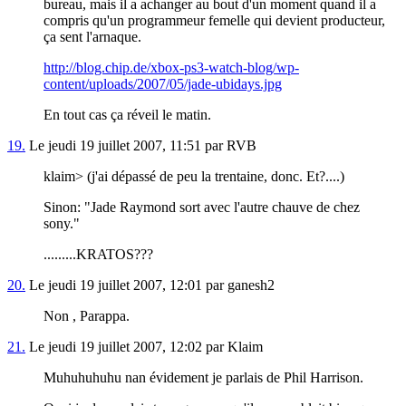
bureau, mais il a achanger au bout d'un moment quand il a
compris qu'un programmeur femelle qui devient producteur,
ça sent l'arnaque.
http://blog.chip.de/xbox-ps3-watch-blog/wp-
content/uploads/2007/05/jade-ubidays.jpg
En tout cas ça réveil le matin.
19.
Le jeudi 19 juillet 2007, 11:51 par RVB
klaim> (j'ai dépassé de peu la trentaine, donc. Et?....)
Sinon: "Jade Raymond sort avec l'autre chauve de chez
sony."
.........KRATOS
???
20.
Le jeudi 19 juillet 2007, 12:01 par ganesh2
Non , Parappa.
21.
Le jeudi 19 juillet 2007, 12:02 par Klaim
Muhuhuhuhu nan évidement je parlais de Phil Harrison.