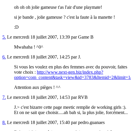
oh oh oh jolie gameuse t'as l'air d'une playmate!
si je bande , jolie gameuse ? c'est la faute à la manette !
:D
5.
Le mercredi 18 juillet 2007, 13:39 par Game B
Mwahaha ! ^0^
6.
Le mercredi 18 juillet 2007, 14:25 par J.
Si vous les voulez en plus des femmes avec du pouvoir, faites
vote choix :
http://www.next-gen.biz/index.php?
option=com_content&task=view&id=3783&Itemid=2&limit=1&
Attention aux pièges ! ^^
7.
Le mercredi 18 juillet 2007, 14:53 par RVB
J.> c'est bizarre cette page meetic remplie de working girls :).
Et on ne sait que choisir.....ah bah si, la plus jolie, forcément...
8.
Le mercredi 18 juillet 2007, 15:40 par pedro.guanaes