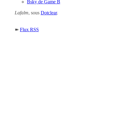
Bsky de Game B
Lafalm
, sous
Dotclear
.
➽
Flux RSS