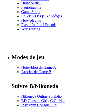
Draw or die !
Fautographie
Game Strips
La Vie vs les jeux vidéo(s)
Now playing
Plastic 'n' Pixel Friends
WebTouring
Tous les
numéros
Modes de jeu
Notes/blog de Game A
Articles de Game B
Suivre B/Nikoneda
Nikoneda Online Portfolio
BD Console Girl
/
C.G. Plus
Instagram Console Girl