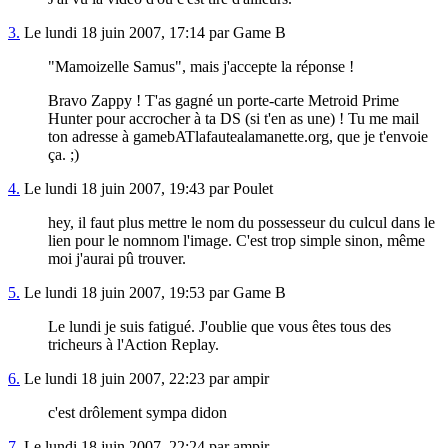
3.
Le lundi 18 juin 2007, 17:14 par Game B
"Mamoizelle Samus", mais j'accepte la réponse !
Bravo Zappy ! T'as gagné un porte-carte Metroid Prime
Hunter pour accrocher à ta DS (si t'en as une) ! Tu me mail
ton adresse à gamebATlafautealamanette.org, que je t'envoie
ça. ;)
4.
Le lundi 18 juin 2007, 19:43 par Poulet
hey, il faut plus mettre le nom du possesseur du culcul dans le
lien pour le nomnom l'image. C'est trop simple sinon, même
moi j'aurai pû trouver.
5.
Le lundi 18 juin 2007, 19:53 par Game B
Le lundi je suis fatigué. J'oublie que vous êtes tous des
tricheurs à l'Action Replay.
6.
Le lundi 18 juin 2007, 22:23 par ampir
c'est drôlement sympa didon
7.
Le lundi 18 juin 2007, 22:24 par ampir