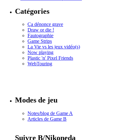
Catégories
Ça dénonce grave
Draw or die !
Fautographie
Game Strips
La Vie vs les jeux vidéo(s)
Now playing
Plastic 'n' Pixel Friends
WebTouring
Tous les
numéros
Modes de jeu
Notes/blog de Game A
Articles de Game B
Suivre B/Nikoneda