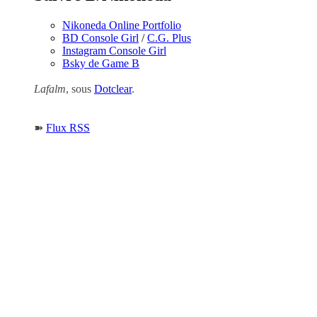
Nikoneda Online Portfolio
BD Console Girl
/
C.G. Plus
Instagram Console Girl
Bsky de Game B
Lafalm
, sous
Dotclear
.
➽
Flux RSS