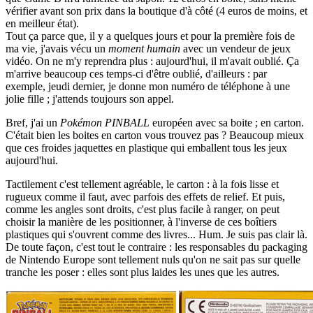
vérifier avant son prix dans la boutique d'à côté (4 euros de moins, et
en meilleur état).
Tout ça parce que, il y a quelques jours et pour la première fois de
ma vie, j'avais vécu un
moment humain
avec un vendeur de jeux
vidéo. On ne m'y reprendra plus : aujourd'hui, il m'avait oublié. Ça
m'arrive beaucoup ces temps-ci d'être oublié, d'ailleurs : par
exemple, jeudi dernier, je donne mon numéro de téléphone à une
jolie fille ; j'attends toujours son appel.
Bref, j'ai un
Pokémon PINBALL
européen avec sa boite ; en carton.
C'était bien les boites en carton vous trouvez pas ? Beaucoup mieux
que ces froides jaquettes en plastique qui emballent tous les jeux
aujourd'hui.
Tactilement c'est tellement agréable, le carton : à la fois lisse et
rugueux comme il faut, avec parfois des effets de relief. Et puis,
comme les angles sont droits, c'est plus facile à ranger, on peut
choisir la manière de les positionner, à l'inverse de ces boîtiers
plastiques qui s'ouvrent comme des livres... Hum. Je suis pas clair là.
De toute façon, c'est tout le contraire : les responsables du packaging
de Nintendo Europe sont tellement nuls qu'on ne sait pas sur quelle
tranche les poser : elles sont plus laides les unes que les autres.