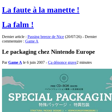
La faute à la manette !
La falm !
Dernier article :
Passing breeze de Nice
(20/07/26) - Dernier
commentaire :
Game A
Le packaging chez Nintendo Europe
Par
Game A
le 6 juin 2007
-
Ça dénonce grave
2 minutes