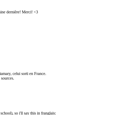
aine dernière! Merci! <3
tamary, celui sorti en France.
 sources.
hool), so i'll say this in franglais: