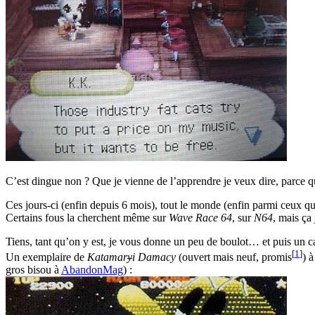
C’est dingue non ? Que je vienne de l’apprendre je veux dire, parce qu
Ces jours-ci (enfin depuis 6 mois), tout le monde (enfin parmi ceux qu
Certains fous la cherchent même sur
Wave Race 64
, sur
N64
, mais ça 
Tiens, tant qu’on y est, je vous donne un peu de boulot… et puis un ca
[
1
]
Un exemplaire de
Katamar
y
i Damacy
(ouvert mais neuf, promis
) 
gros bisou à
AbandonMag
) :