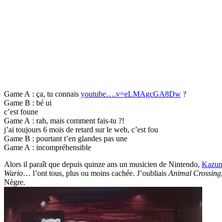
Game A : ça, tu connais
youtube….v=eLMAgcGA8Dw
?
Game B : bé ui
c’est foune
Game A : rah, mais comment fais-tu ?!
j’ai toujours 6 mois de retard sur le web, c’est fou
Game B : pourtant t’en glandes pas une
Game A : incompréhensible
Alors il paraît que depuis quinze ans un musicien de Nintendo,
Kazum
Wario
… l’ont tous, plus ou moins cachée. J’oubliais
Animal Crossing
Nègre.