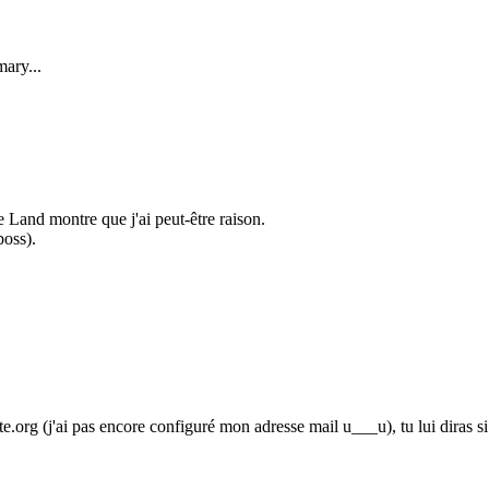
mary...
Land montre que j'ai peut-être raison.
boss).
j'ai pas encore configuré mon adresse mail u___u), tu lui diras si tu pr