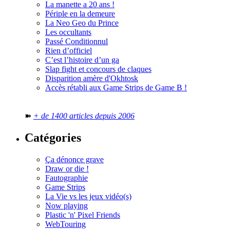
La manette a 20 ans !
Périple en la demeure
La Neo Geo du Prince
Les occultants
Passé Conditionnul
Rien d’officiel
C’est l’histoire d’un ga
Slap fight et concours de claques
Disparition amère d'Okhtosk
Accès rétabli aux Game Strips de Game B !
➽
+ de 1400 articles depuis 2006
Catégories
Ça dénonce grave
Draw or die !
Fautographie
Game Strips
La Vie vs les jeux vidéo(s)
Now playing
Plastic 'n' Pixel Friends
WebTouring