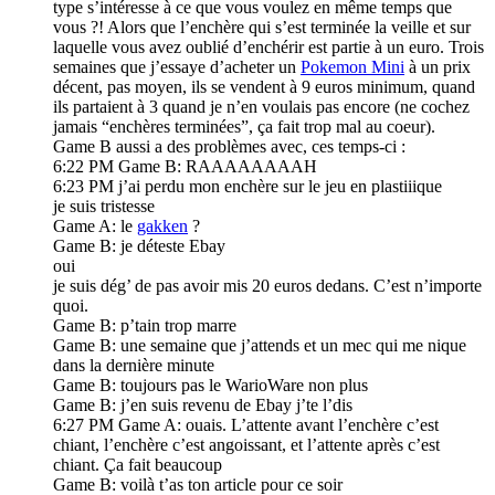
type s’intéresse à ce que vous voulez en même temps que
vous ?! Alors que l’enchère qui s’est terminée la veille et sur
laquelle vous avez oublié d’enchérir est partie à un euro. Trois
semaines que j’essaye d’acheter un
Pokemon Mini
à un prix
décent, pas moyen, ils se vendent à 9 euros minimum, quand
ils partaient à 3 quand je n’en voulais pas encore (ne cochez
jamais “enchères terminées”, ça fait trop mal au coeur).
Game B aussi a des problèmes avec, ces temps-ci :
6:22 PM Game B: RAAAAAAAAH
6:23 PM j’ai perdu mon enchère sur le jeu en plastiiique
je suis tristesse
Game A: le
gakken
?
Game B: je déteste Ebay
oui
je suis dég’ de pas avoir mis 20 euros dedans. C’est n’importe
quoi.
Game B: p’tain trop marre
Game B: une semaine que j’attends et un mec qui me nique
dans la dernière minute
Game B: toujours pas le WarioWare non plus
Game B: j’en suis revenu de Ebay j’te l’dis
6:27 PM Game A: ouais. L’attente avant l’enchère c’est
chiant, l’enchère c’est angoissant, et l’attente après c’est
chiant. Ça fait beaucoup
Game B: voilà t’as ton article pour ce soir