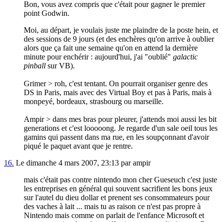
Bon, vous avez compris que c'était pour gagner le premier
point Godwin.
Moi, au départ, je voulais juste me plaindre de la poste hein, et
des sessions de 9 jours (et des enchères qu'on arrive à oublier
alors que ça fait une semaine qu'on en attend la dernière
minute pour enchérir : aujourd'hui, j'ai "oublié"
galactic
pinball
sur VB).
Grimer > roh, c'est tentant. On pourrait organiser genre des
DS in Paris, mais avec des Virtual Boy et pas à Paris, mais à
monpeyé, bordeaux, strasbourg ou marseille.
Ampir > dans mes bras pour pleurer, j'attends moi aussi les bit
generations et c'est looooong. Je regarde d'un sale oeil tous les
gamins qui passent dans ma rue, en les soupçonnant d'avoir
piqué le paquet avant que je rentre.
16.
Le dimanche 4 mars 2007, 23:13 par ampir
mais c'était pas contre nintendo mon cher Gueseuch c'est juste
les entreprises en général qui souvent sacrifient les bons jeux
sur l'autel du dieu dollar et prenent ses consommateurs pour
des vaches à lait ... mais tu as raison ce n'est pas propre à
Nintendo mais comme on parlait de l'enfance Microsoft et