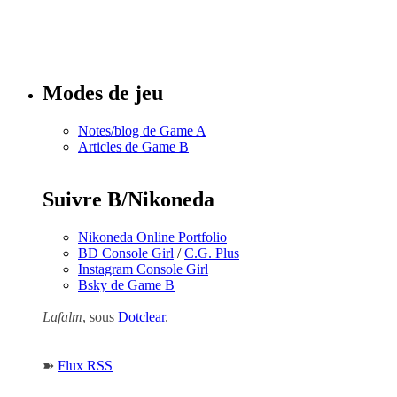
Tous les
numéros
Modes de jeu
Notes/blog de Game A
Articles de Game B
Suivre B/Nikoneda
Nikoneda Online Portfolio
BD Console Girl
/
C.G. Plus
Instagram Console Girl
Bsky de Game B
Lafalm
, sous
Dotclear
.
➽
Flux RSS