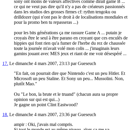
sony ont moins de valeurs affectives comme dirait game B ...
ce qui ne veut pas dire qu'il n'y a pas de créateurs passionnés
dans les studios des grosses firmes cf: rythm tengoku ou
drilldozer (qui n'ont pas le droit à de localisations mondiales et
pour la promo ben tu repasseras ...)
pour les bits générations ça me rassure Game A ... putain je
croyais être le seul à être parano en croyant que ces enculés de
hippies qui font rien qu'a fumer de l'herbe du rez de chaussée
toute la journée m'avait volé mon colis ... j'imaginais leurs
gamins jouant avec MES jeux et riant de me voir désespéré ...
17.
Le dimanche 4 mars 2007, 23:13 par Gueseuch
"En fait, on pourrait dire que Nintendo c'est un peu Hitler. Et
Microsoft un peu Staline. Et Sony un peu... Mussolini. Non,
plutôt Mao."
Ou "Le bon, la brute et le truand" (chacun aura sa propre
opinion sur qui est qui...)
Je gagne un point Clint Eastwood?
18.
Le dimanche 4 mars 2007, 23:36 par Gueseuch
ampir : Oki, j'avais mal compris.
Si tout le monde est au même niveau, alors ça me va.