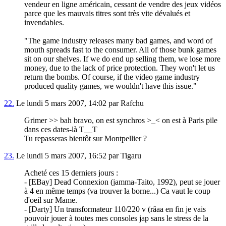
vendeur en ligne américain, cessant de vendre des jeux vidéos
parce que les mauvais titres sont très vite dévalués et
invendables.
"The game industry releases many bad games, and word of
mouth spreads fast to the consumer. All of those bunk games
sit on our shelves. If we do end up selling them, we lose more
money, due to the lack of price protection. They won't let us
return the bombs. Of course, if the video game industry
produced quality games, we wouldn't have this issue."
22.
Le lundi 5 mars 2007, 14:02 par Rafchu
Grimer >> bah bravo, on est synchros >_< on est à Paris pile
dans ces dates-là T__T
Tu repasseras bientôt sur Montpellier ?
23.
Le lundi 5 mars 2007, 16:52 par Tigaru
Acheté ces 15 derniers jours :
- [EBay] Dead Connexion (jamma-Taito, 1992), peut se jouer
à 4 en même temps (va trouver la borne...) Ca vaut le coup
d'oeil sur Mame.
- [Darty] Un transformateur 110/220 v (râaa en fin je vais
pouvoir jouer à toutes mes consoles jap sans le stress de la