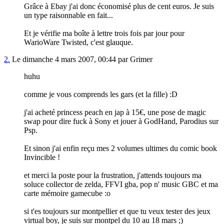
Grâce à Ebay j'ai donc économisé plus de cent euros. Je suis
un type raisonnable en fait...
Et je vérifie ma boîte à lettre trois fois par jour pour
WarioWare Twisted, c'est glauque.
2.
Le dimanche 4 mars 2007, 00:44 par Grimer
huhu
comme je vous comprends les gars (et la fille) :D
j'ai acheté princess peach en jap à 15€, une pose de magic
swap pour dire fuck à Sony et jouer à GodHand, Parodius sur
Psp.
Et sinon j'ai enfin reçu mes 2 volumes ultimes du comic book
Invincible !
et merci la poste pour la frustration, j'attends toujours ma
soluce collector de zelda, FFVI gba, pop n' music GBC et ma
carte mémoire gamecube :o
si t'es toujours sur montpellier et que tu veux tester des jeux
virtual boy, je suis sur montpel du 10 au 18 mars ;)