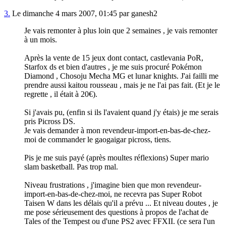
3.
Le dimanche 4 mars 2007, 01:45 par ganesh2
Je vais remonter à plus loin que 2 semaines , je vais remonter
à un mois.
Après la vente de 15 jeux dont contact, castlevania PoR,
Starfox ds et bien d'autres , je me suis procuré Pokémon
Diamond , Chosoju Mecha MG et lunar knights. J'ai failli me
prendre aussi kaitou rousseau , mais je ne l'ai pas fait. (Et je le
regrette , il était à 20€).
Si j'avais pu, (enfin si ils l'avaient quand j'y étais) je me serais
pris Picross DS.
Je vais demander à mon revendeur-import-en-bas-de-chez-
moi de commander le gaogaigar picross, tiens.
Pis je me suis payé (après moultes réflexions) Super mario
slam basketball. Pas trop mal.
Niveau frustrations , j'imagine bien que mon revendeur-
import-en-bas-de-chez-moi, ne recevra pas Super Robot
Taisen W dans les délais qu'il a prévu ... Et niveau doutes , je
me pose sérieusement des questions à propos de l'achat de
Tales of the Tempest ou d'une PS2 avec FFXII. (ce sera l'un