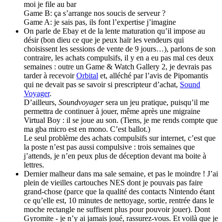
moi je file au bar
Game B: ça s’arrange nos soucis de serveur ?
Game A: je sais pas, ils font l’expertise j’imagine
On parle de Ebay et de la lente maturation qu’il impose au
désir (bon dieu ce que je peux haïr les vendeurs qui
choisissent les sessions de vente de 9 jours…), parlons de son
contraire, les achats compulsifs, il y en a eu pas mal ces deux
semaines : outre un Game & Watch Gallery 2, je devrais pas
tarder à recevoir
Orbital
et, alléché par l’avis de Pipomantis
qui ne devait pas se savoir si prescripteur d’achat,
Sound
Voyager
.
D’ailleurs,
Soundvoyager
sera un jeu pratique, puisqu’il me
permettra de continuer à jouer, même après une migraine
Virtual Boy : il se joue au son. (Tiens, je me rends compte que
ma gba micro est en mono. C’est ballot.)
Le seul problème des achats compulsifs sur internet, c’est que
la poste n’est pas aussi compulsive : trois semaines que
j’attends, je n’en peux plus de déception devant ma boite à
lettres.
Dernier malheur dans ma sale semaine, et pas le moindre ! J’ai
plein de vieilles cartouches NES dont je pouvais pas faire
grand-chose (parce que la qualité des contacts Nintendo étant
ce qu’elle est, 10 minutes de nettoyage, sortie, rentrée dans le
moche rectangle ne suffisent plus pour pouvoir jouer). Dont
Gyromite - je n’y ai jamais joué, rassurez-vous. Et voilà que je