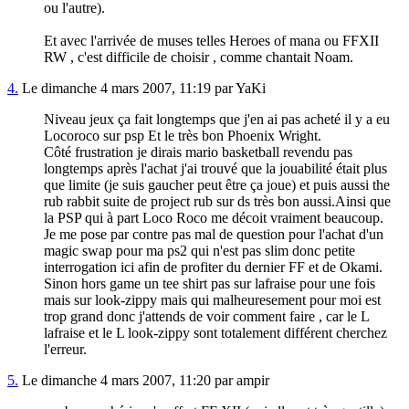
ou l'autre).
Et avec l'arrivée de muses telles Heroes of mana ou FFXII
RW , c'est difficile de choisir , comme chantait Noam.
4.
Le dimanche 4 mars 2007, 11:19 par YaKi
Niveau jeux ça fait longtemps que j'en ai pas acheté il y a eu
Locoroco sur psp Et le très bon Phoenix Wright.
Côté frustration je dirais mario basketball revendu pas
longtemps après l'achat j'ai trouvé que la jouabilité était plus
que limite (je suis gaucher peut être ça joue) et puis aussi the
rub rabbit suite de project rub sur ds très bon aussi.Ainsi que
la PSP qui à part Loco Roco me décoit vraiment beaucoup.
Je me pose par contre pas mal de question pour l'achat d'un
magic swap pour ma ps2 qui n'est pas slim donc petite
interrogation ici afin de profiter du dernier FF et de Okami.
Sinon hors game un tee shirt pas sur lafraise pour une fois
mais sur look-zippy mais qui malheuresement pour moi est
trop grand donc j'attends de voir comment faire , car le L
lafraise et le L look-zippy sont totalement différent cherchez
l'erreur.
5.
Le dimanche 4 mars 2007, 11:20 par ampir