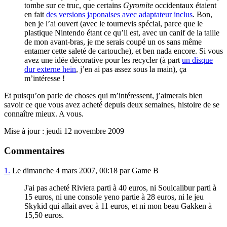
tombe sur ce truc, que certains
Gyromite
occidentaux étaient
en fait
des versions japonaises avec adaptateur inclus
. Bon,
ben je l’ai ouvert (avec le tournevis spécial, parce que le
plastique Nintendo étant ce qu’il est, avec un canif de la taille
de mon avant-bras, je me serais coupé un os sans même
entamer cette saleté de cartouche), et ben nada encore. Si vous
avez une idée décorative pour les recycler (à part
un disque
dur externe hein
, j’en ai pas assez sous la main), ça
m’intéresse !
Et puisqu’on parle de choses qui m’intéressent, j’aimerais bien
savoir ce que vous avez acheté depuis deux semaines, histoire de se
connaître mieux. A vous.
Mise à jour : jeudi 12 novembre 2009
Commentaires
1.
Le dimanche 4 mars 2007, 00:18 par Game B
J'ai pas acheté Riviera parti à 40 euros, ni Soulcalibur parti à
15 euros, ni une console yeno partie à 28 euros, ni le jeu
Skykid qui allait avec à 11 euros, et ni mon beau Gakken à
15,50 euros.