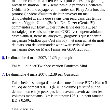
ma bonne chérie m'a offert FF XII (oui elle est très gentille),
niveau frustration + de 2 semaines que j'attends Dotstream,
Orbital et Soundvoyager commandés sur PLay Asia lors des
promos (je viens d'ailleurs de leur envoyer un mail
d'inquiétude) ... alors que j'avais bien reçu dans des temps
records Yggdra Union (Bof) et DrillDozer (Genial!!!)
commandés sur Ebay ... c'est triste la vie des fois ... par
nostalgie je me suis racheté une GBC avec supermarioland,
castelvania II, nemesis, alleyway, gargoyle's quest et enfin
megaman (vindiou que c'est chaud) ... et mon achat du mois
de mars sera de commander warioware twisted avec
megaman Zero ou MarioTennis sur GBA faut voir...
6.
Le dimanche 4 mars 2007, 11:25 par ampir
J'ai failli oublier Twinbee version Famicom Mini ...
7.
Le dimanche 4 mars 2007, 12:39 par Gueseuch
J'ai acheté des manga d'okaz dans une "bourse BD" : Katsu 5
et Coq de combat 9 & 13 (à 3€ le volume j'ai sauté sur ce
dernier même si je peux pas le lire avant d'avoir acheter les
volumes manquants...) = le tout pour 12€ + un petit fanzine
BD à 0.50€.
One Piece 36.