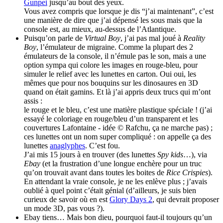
Gunpei
jusqu’au bout des yeux.
Vous avez compris que lorsque je dis “j’ai maintenant”, c’est
une manière de dire que j’ai dépensé les sous mais que la
console est, au mieux, au-dessus de l’Atlantique.
Puisqu’on parle de
Virtual Boy
, j’ai pas mal joué à
Reality
Boy
, l’émulateur de migraine. Comme la plupart des 2
émulateurs de la console, il n’émule pas le son, mais a une
option sympa qui colore les images en rouge-bleu, pour
simuler le relief avec les lunettes en carton. Oui oui, les
mêmes que pour nos bouquins sur les dinosaures en 3D
quand on était gamins. Et là j’ai appris deux trucs qui m’ont
assis :
le rouge et le bleu, c’est une matière plastique spéciale ! (j’ai
essayé le coloriage en rouge/bleu d’un transparent et les
couvertures Lafontaine - idée © Rafchu, ça ne marche pas) ;
ces lunettes ont un nom super compliqué : on appelle ça des
lunettes
anaglyphes
. C’est fou.
J’ai mis 15 jours à en trouver (des lunettes
Spy kids
…), via
Ebay
(et la frustration d’une longue enchère pour un truc
qu’on trouvait avant dans toutes les boites de
Rice Crispies
).
En attendant la vraie console, je ne les enlève plus ; j’avais
oublié à quel point c’était génial (d’ailleurs, je suis bien
curieux de savoir où en est
Glory Days 2
, qui devrait proposer
un mode 3D, pas vous ?).
Ebay tiens… Mais bon dieu, pourquoi faut-il toujours qu’un