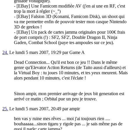
grillade voltagique).
- [EBay] Une Famicom modifiée AV (j'en ai une en RF, c'est
trop la mort à régler (~_°)
- [EBay] Falsion 3D (Konami, Famicom Disk), un shoot qui
va me permettre enfin de pouvoir tester mon casque Nintendo
3D de geekos !
- [EBay] Un pack de cartes jamma originales pour 100€ frais
de port compris (!) : SF2, SF2', Double Dragon II, Ninja
Gaden, Combat School (paye tes ampoules sur ce jeu).
24.
Le lundi 5 mars 2007, 19:29 par Game A
Dead Connection... Qu'il est bon ce jeu !! Dans le même
genre qu'Elevator Action Returns (de Taito aussi d'ailleurs) et
la Virtual Boy : tu joues 10 minutes, et tes yeux meurent. Mais
alors pendant 10 minutes, c'est l'éclate !
Sinon ampir, mon premier arrivage de jeux bit generation est
arrivé ce matin ; Orbital pue un peu je trouve.
25.
Le lundi 5 mars 2007, 20:49 par ampir
ben vas y ruine mes rêves ... moi j'ai toujours rien ....
bouhaaaaa...sinon tigaru y rigole pas ... je sais même pas de
quoi il parle: carte jamma?