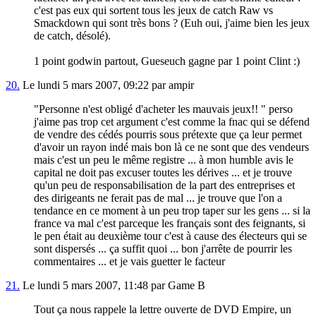
c'est pas eux qui sortent tous les jeux de catch Raw vs
Smackdown qui sont très bons ? (Euh oui, j'aime bien les jeux
de catch, désolé).
1 point godwin partout, Gueseuch gagne par 1 point Clint :)
20.
Le lundi 5 mars 2007, 09:22 par ampir
"Personne n'est obligé d'acheter les mauvais jeux!! " perso
j'aime pas trop cet argument c'est comme la fnac qui se défend
de vendre des cédés pourris sous prétexte que ça leur permet
d'avoir un rayon indé mais bon là ce ne sont que des vendeurs
mais c'est un peu le même registre ... à mon humble avis le
capital ne doit pas excuser toutes les dérives ... et je trouve
qu'un peu de responsabilisation de la part des entreprises et
des dirigeants ne ferait pas de mal ... je trouve que l'on a
tendance en ce moment à un peu trop taper sur les gens ... si la
france va mal c'est parceque les français sont des feignants, si
le pen était au deuxième tour c'est à cause des électeurs qui se
sont dispersés ... ça suffit quoi ... bon j'arrête de pourrir les
commentaires ... et je vais guetter le facteur
21.
Le lundi 5 mars 2007, 11:48 par Game B
Tout ça nous rappele la lettre ouverte de DVD Empire, un