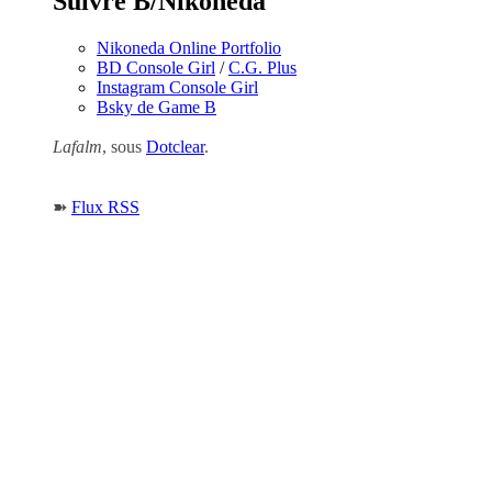
Suivre B/Nikoneda
Nikoneda Online Portfolio
BD Console Girl
/
C.G. Plus
Instagram Console Girl
Bsky de Game B
Lafalm
, sous
Dotclear
.
➽
Flux RSS