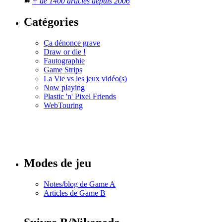
➽
+ de 1400 articles depuis 2006
Catégories
Ça dénonce grave
Draw or die !
Fautographie
Game Strips
La Vie vs les jeux vidéo(s)
Now playing
Plastic 'n' Pixel Friends
WebTouring
Tous les
numéros
Modes de jeu
Notes/blog de Game A
Articles de Game B