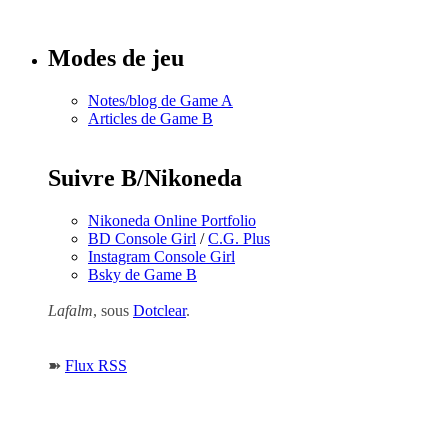
numéros
Modes de jeu
Notes/blog de Game A
Articles de Game B
Suivre B/Nikoneda
Nikoneda Online Portfolio
BD Console Girl
/
C.G. Plus
Instagram Console Girl
Bsky de Game B
Lafalm
, sous
Dotclear
.
➽
Flux RSS