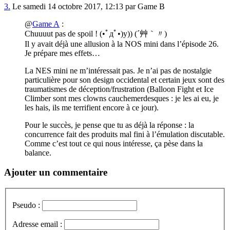
3.
Le samedi 14 octobre 2017, 12:13 par Game B
@
Game A
:
Chuuuut pas de spoil ! (•ﾟдﾟ•)y)) (´艸｀〃)
Il y avait déjà une allusion à la NOS mini dans l’épisode 26.
Je prépare mes effets…
La NES mini ne m’intéressait pas. Je n’ai pas de nostalgie
particulière pour son design occidental et certain jeux sont des
traumatismes de déception/frustration (Balloon Fight et Ice
Climber sont mes clowns cauchemerdesques : je les ai eu, je
les hais, ils me terrifient encore à ce jour).
Pour le succès, je pense que tu as déjà la réponse : la
concurrence fait des produits mal fini à l’émulation discutable.
Comme c’est tout ce qui nous intéresse, ça pèse dans la
balance.
Ajouter un commentaire
Pseudo :
Adresse email :