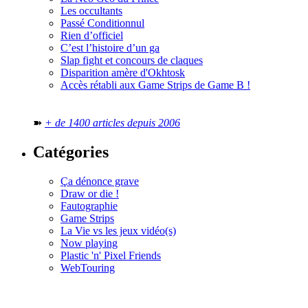
Les occultants
Passé Conditionnul
Rien d’officiel
C’est l’histoire d’un ga
Slap fight et concours de claques
Disparition amère d'Okhtosk
Accès rétabli aux Game Strips de Game B !
➽
+ de 1400 articles depuis 2006
Catégories
Ça dénonce grave
Draw or die !
Fautographie
Game Strips
La Vie vs les jeux vidéo(s)
Now playing
Plastic 'n' Pixel Friends
WebTouring
Tous les