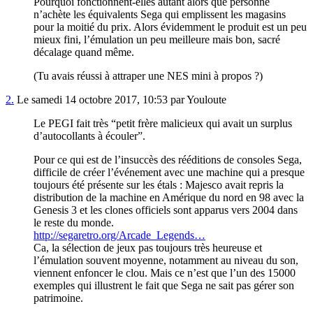
Pourquoi fonctionnent-elles autant alors que personne
n’achète les équivalents Sega qui emplissent les magasins
pour la moitié du prix. Alors évidemment le produit est un peu
mieux fini, l’émulation un peu meilleure mais bon, sacré
décalage quand même.
(Tu avais réussi à attraper une NES mini à propos ?)
2.
Le samedi 14 octobre 2017, 10:53 par Youloute
Le PEGI fait très “petit frère malicieux qui avait un surplus
d’autocollants à écouler”.
Pour ce qui est de l’insuccès des rééditions de consoles Sega,
difficile de créer l’événement avec une machine qui a presque
toujours été présente sur les étals : Majesco avait repris la
distribution de la machine en Amérique du nord en 98 avec la
Genesis 3 et les clones officiels sont apparus vers 2004 dans
le reste du monde.
http://segaretro.org/Arcade_Legends…
Ca, la sélection de jeux pas toujours très heureuse et
l’émulation souvent moyenne, notamment au niveau du son,
viennent enfoncer le clou. Mais ce n’est que l’un des 15000
exemples qui illustrent le fait que Sega ne sait pas gérer son
patrimoine.