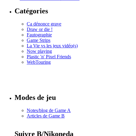
Catégories
Ça dénonce grave
Draw or die !
Fautographie
Game Strips
La Vie vs les jeux vidéo(s)
Now playing
Plastic 'n' Pixel Friends
WebTouring
Tous les
numéros
Modes de jeu
Notes/blog de Game A
Articles de Game B
Suivre B/Nikoneda