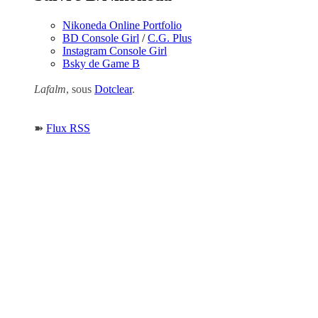
Nikoneda Online Portfolio
BD Console Girl
/
C.G. Plus
Instagram Console Girl
Bsky de Game B
Lafalm
, sous
Dotclear
.
➽
Flux RSS