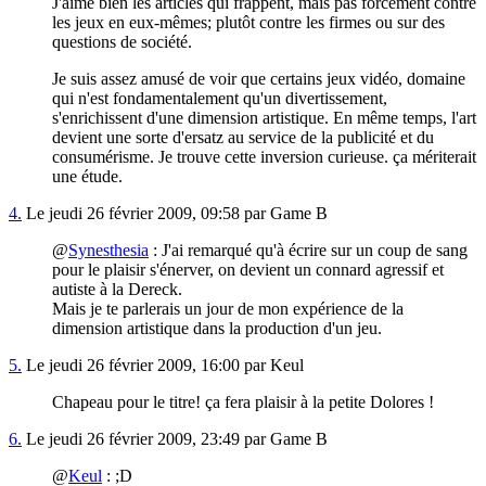
J'aime bien les articles qui frappent, mais pas forcément contre
les jeux en eux-mêmes; plutôt contre les firmes ou sur des
questions de société.
Je suis assez amusé de voir que certains jeux vidéo, domaine
qui n'est fondamentalement qu'un divertissement,
s'enrichissent d'une dimension artistique. En même temps, l'art
devient une sorte d'ersatz au service de la publicité et du
consumérisme. Je trouve cette inversion curieuse. ça mériterait
une étude.
4.
Le jeudi 26 février 2009, 09:58 par Game B
@
Synesthesia
: J'ai remarqué qu'à écrire sur un coup de sang
pour le plaisir s'énerver, on devient un connard agressif et
autiste à la Dereck.
Mais je te parlerais un jour de mon expérience de la
dimension artistique dans la production d'un jeu.
5.
Le jeudi 26 février 2009, 16:00 par Keul
Chapeau pour le titre! ça fera plaisir à la petite Dolores !
6.
Le jeudi 26 février 2009, 23:49 par Game B
@
Keul
: ;D