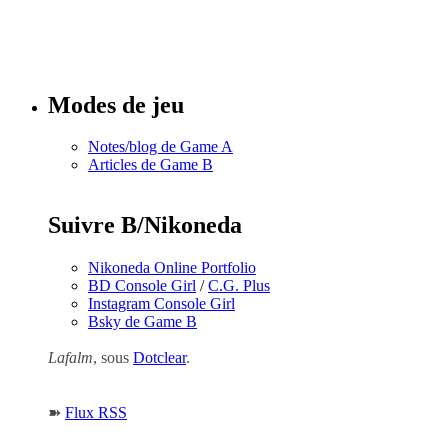
Tous les
numéros
Modes de jeu
Notes/blog de Game A
Articles de Game B
Suivre B/Nikoneda
Nikoneda Online Portfolio
BD Console Girl
/
C.G. Plus
Instagram Console Girl
Bsky de Game B
Lafalm
, sous
Dotclear
.
➽
Flux RSS