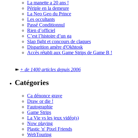
La manette a 20 ans !
Périple en la demeure
La Neo Geo du Prince
Les occultants
Passé Conditionnul
Rien d’officiel
C’est l’histoire d’un ga
Slap fight et concours de claques
Disparition amère d'Okhtosk
Accès rétabli aux Game Strips de Game B !
➽
+ de 1400 articles depuis 2006
Catégories
Ça dénonce grave
Draw or die !
Fautographie
Game Strips
La Vie vs les jeux vidéo(s)
Now playing
Plastic 'n' Pixel Friends
WebTouring