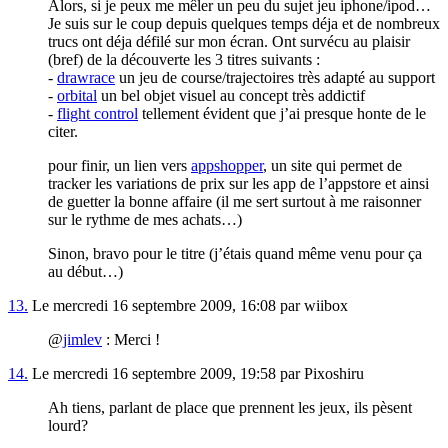
Alors, si je peux me mêler un peu du sujet jeu iphone/ipod…
Je suis sur le coup depuis quelques temps déja et de nombreux
trucs ont déja défilé sur mon écran. Ont survécu au plaisir
(bref) de la découverte les 3 titres suivants :
-
drawrace
un jeu de course/trajectoires très adapté au support
-
orbital
un bel objet visuel au concept très addictif
-
flight control
tellement évident que j’ai presque honte de le
citer.
pour finir, un lien vers
appshopper
, un site qui permet de
tracker les variations de prix sur les app de l’appstore et ainsi
de guetter la bonne affaire (il me sert surtout à me raisonner
sur le rythme de mes achats…)
Sinon, bravo pour le titre (j’étais quand même venu pour ça
au début…)
13.
Le mercredi 16 septembre 2009, 16:08 par wiibox
@
jimlev
: Merci !
14.
Le mercredi 16 septembre 2009, 19:58 par Pixoshiru
Ah tiens, parlant de place que prennent les jeux, ils pèsent
lourd?