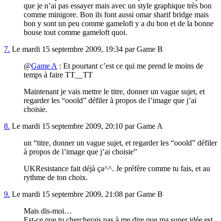
que je n’ai pas essayer mais avec un style graphique très bon
comme minigore. Bon ils font aussi omar sharif bridge mais
bon y sont un peu comme gameloft y a du bon et de la bonne
bouse tout comme gameloft quoi.
7.
Le mardi 15 septembre 2009, 19:34 par Game B
@
Game A
: Et pourtant c’est ce qui me prend le moins de
temps à faire TT__TT
Maintenant je vais mettre le titre, donner un vague sujet, et
regarder les “ooold” défiler à propos de l’image que j’ai
choisie.
8.
Le mardi 15 septembre 2009, 20:10 par Game A
un “titre, donner un vague sujet, et regarder les “ooold” défiler
à propos de l’image que j’ai choisie”
UKResistance fait déjà ça^^. Je préfère comme tu fais, et au
rythme de ton choix.
9.
Le mardi 15 septembre 2009, 21:08 par Game B
Mais dis-moi…
Est-ce que tu chercherais pas à me dire que ma super idée est