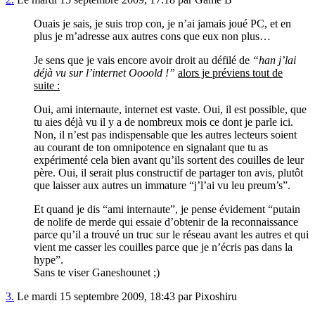
Ouais je sais, je suis trop con, je n’ai jamais joué PC, et en
plus je m’adresse aux autres cons que eux non plus…
Je sens que je vais encore avoir droit au défilé de
“han j’lai
déjà vu sur l’internet Oooold !”
alors je préviens tout de
suite :
Oui, ami internaute, internet est vaste. Oui, il est possible, que
tu aies déjà vu il y a de nombreux mois ce dont je parle ici.
Non, il n’est pas indispensable que les autres lecteurs soient
au courant de ton omnipotence en signalant que tu as
expérimenté cela bien avant qu’ils sortent des couilles de leur
père. Oui, il serait plus constructif de partager ton avis, plutôt
que laisser aux autres un immature “j’l’ai vu leu preum’s”.
Et quand je dis “ami internaute”, je pense évidement “putain
de nolife de merde qui essaie d’obtenir de la reconnaissance
parce qu’il a trouvé un truc sur le réseau avant les autres et qui
vient me casser les couilles parce que je n’écris pas dans la
hype”.
Sans te viser Ganeshounet ;)
3.
Le mardi 15 septembre 2009, 18:43 par Pixoshiru